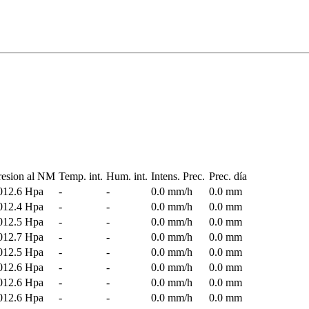
resion al NM
Temp. int.
Hum. int.
Intens. Prec.
Prec. día
012.6 Hpa
-
-
0.0 mm/h
0.0 mm
012.4 Hpa
-
-
0.0 mm/h
0.0 mm
012.5 Hpa
-
-
0.0 mm/h
0.0 mm
012.7 Hpa
-
-
0.0 mm/h
0.0 mm
012.5 Hpa
-
-
0.0 mm/h
0.0 mm
012.6 Hpa
-
-
0.0 mm/h
0.0 mm
012.6 Hpa
-
-
0.0 mm/h
0.0 mm
012.6 Hpa
-
-
0.0 mm/h
0.0 mm