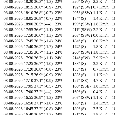
08-08-2026
18:20
36.3º (-1.3)
22%
226º (SW)
2.2 Km/h
1
08-08-2026
18:15
36.6º (-0.9)
23%
192º (SSW)
0.7 Km/h
1
08-08-2026
18:10
36.8º (-0.7)
23%
205º (SSW)
1.1 Km/h
1
08-08-2026
18:05
36.8º (-0.7)
22%
184º (S)
1.4 Km/h
1
08-08-2026
18:00
36.5º (----)
23%
199º (SSW)
1.8 Km/h
1
08-08-2026
17:55
36.6º (-1.1)
22%
211º (SSW)
2.2 Km/h
1
08-08-2026
17:50
36.6º (-1.3)
25%
203º (SSW)
0.0 Km/h
1
08-08-2026
17:45
36.3º (-1.4)
24%
184º (S)
0.0 Km/h
1
08-08-2026
17:40
36.2º (-1.7)
24%
174º (S)
1.8 Km/h
1
08-08-2026
17:35
36.7º (-1.2)
24%
200º (SSW)
1.8 Km/h
1
08-08-2026
17:30
36.7º (-1.1)
24%
214º (SW)
2.9 Km/h
1
08-08-2026
17:25
36.7º (-1.0)
22%
188º (S)
3.2 Km/h
1
08-08-2026
17:20
36.8º (-0.8)
23%
183º (S)
0.7 Km/h
1
08-08-2026
17:15
36.9º (-0.9)
23%
183º (S)
1.1 Km/h
1
08-08-2026
17:10
37.1º (-0.9)
22%
127º (SE)
4.7 Km/h
1
08-08-2026
17:05
37.3º (-0.5)
23%
160º (SSE)
1.8 Km/h
1
08-08-2026
17:00
37.2º (----)
22%
169º (S)
0.4 Km/h
1
08-08-2026
16:55
36.9º (-1.2)
23%
207º (SSW)
1.1 Km/h
1
08-08-2026
16:50
37.1º (-1.0)
23%
188º (S)
1.4 Km/h
1
08-08-2026
16:45
37.2º (-0.8)
24%
189º (S)
2.5 Km/h
1
08-08-2026
16:40
36.8º (-1.3)
24%
181º (S)
1.8 Km/h
1