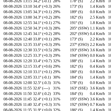
08-08-2026
13:15
34.2º (-0.1)
28%
178º (S)
2.2 Km/h
1
08-08-2026
13:10
34.4º (+0.3)
26%
173º (S)
1.4 Km/h
1
08-08-2026
13:05
34.3º (+0.1)
29%
189º (S)
0.0 Km/h
1
08-08-2026
13:00
34.3º (+0.2)
28%
182º (S)
2.5 Km/h
1
08-08-2026
12:55
34.1º (+0.1)
27%
191º (S)
1.8 Km/h
1
08-08-2026
12:50
34.3º (+0.3)
28%
205º (SSW)
1.1 Km/h
1
08-08-2026
12:45
34.1º (+0.2)
28%
202º (SSW)
0.4 Km/h
1
08-08-2026
12:40
33.8º (+0.1)
28%
173º (S)
2.2 Km/h
1
08-08-2026
12:35
33.6º (+0.3)
29%
237º (OSO)
2.2 Km/h
1
08-08-2026
12:30
33.5º (+0.5)
28%
193º (SSW)
3.6 Km/h
1
08-08-2026
12:25
33.3º (+0.3)
29%
194º (SSW)
0.0 Km/h
1
08-08-2026
12:20
33.4º (+0.7)
32%
188º (S)
1.4 Km/h
1
08-08-2026
12:15
33.4º (+0.6)
29%
182º (S)
0.4 Km/h
1
08-08-2026
12:10
33.1º (+0.1)
29%
180º (S)
0.0 Km/h
1
08-08-2026
12:05
33.1º (-0.1)
30%
184º (S)
1.4 Km/h
1
08-08-2026
12:00
32.5º (-0.3)
31%
178º (S)
0.0 Km/h
1
08-08-2026
11:55
32.6º (----)
31%
163º (SSE)
3.6 Km/h
1
08-08-2026
11:50
32.6º (-0.2)
33%
184º (S)
0.4 Km/h
1
08-08-2026
11:45
32.4º (+0.1)
31%
195º (SSW)
3.6 Km/h
1
08-08-2026
11:40
32.4º (+0.3)
31%
192º (SSW)
0.7 Km/h
1
08-08-2026
11:35
31.9º (+0.0)
32%
186º (S)
1.4 Km/h
1