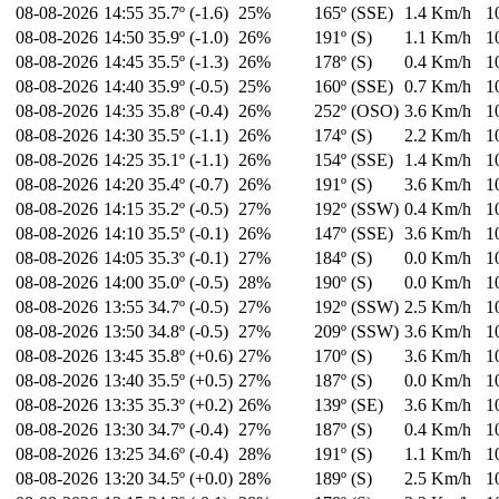
08-08-2026
14:55
35.7º (-1.6)
25%
165º (SSE)
1.4 Km/h
1
08-08-2026
14:50
35.9º (-1.0)
26%
191º (S)
1.1 Km/h
1
08-08-2026
14:45
35.5º (-1.3)
26%
178º (S)
0.4 Km/h
1
08-08-2026
14:40
35.9º (-0.5)
25%
160º (SSE)
0.7 Km/h
1
08-08-2026
14:35
35.8º (-0.4)
26%
252º (OSO)
3.6 Km/h
1
08-08-2026
14:30
35.5º (-1.1)
26%
174º (S)
2.2 Km/h
1
08-08-2026
14:25
35.1º (-1.1)
26%
154º (SSE)
1.4 Km/h
1
08-08-2026
14:20
35.4º (-0.7)
26%
191º (S)
3.6 Km/h
1
08-08-2026
14:15
35.2º (-0.5)
27%
192º (SSW)
0.4 Km/h
1
08-08-2026
14:10
35.5º (-0.1)
26%
147º (SSE)
3.6 Km/h
1
08-08-2026
14:05
35.3º (-0.1)
27%
184º (S)
0.0 Km/h
1
08-08-2026
14:00
35.0º (-0.5)
28%
190º (S)
0.0 Km/h
1
08-08-2026
13:55
34.7º (-0.5)
27%
192º (SSW)
2.5 Km/h
1
08-08-2026
13:50
34.8º (-0.5)
27%
209º (SSW)
3.6 Km/h
1
08-08-2026
13:45
35.8º (+0.6)
27%
170º (S)
3.6 Km/h
1
08-08-2026
13:40
35.5º (+0.5)
27%
187º (S)
0.0 Km/h
1
08-08-2026
13:35
35.3º (+0.2)
26%
139º (SE)
3.6 Km/h
1
08-08-2026
13:30
34.7º (-0.4)
27%
187º (S)
0.4 Km/h
1
08-08-2026
13:25
34.6º (-0.4)
28%
191º (S)
1.1 Km/h
1
08-08-2026
13:20
34.5º (+0.0)
28%
189º (S)
2.5 Km/h
1