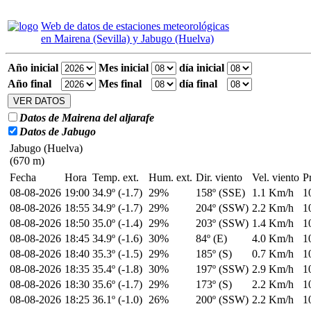
Web de datos de estaciones meteorológicas
en Mairena (Sevilla) y Jabugo (Huelva)
Año inicial
Mes inicial
día inicial
Año final
Mes final
día final
Datos de Mairena del aljarafe
Datos de Jabugo
Jabugo (Huelva)
(670 m)
Fecha
Hora
Temp. ext.
Hum. ext.
Dir. viento
Vel. viento
P
08-08-2026
19:00
34.9º (-1.7)
29%
158º (SSE)
1.1 Km/h
1
08-08-2026
18:55
34.9º (-1.7)
29%
204º (SSW)
2.2 Km/h
1
08-08-2026
18:50
35.0º (-1.4)
29%
203º (SSW)
1.4 Km/h
1
08-08-2026
18:45
34.9º (-1.6)
30%
84º (E)
4.0 Km/h
1
08-08-2026
18:40
35.3º (-1.5)
29%
185º (S)
0.7 Km/h
1
08-08-2026
18:35
35.4º (-1.8)
30%
197º (SSW)
2.9 Km/h
1
08-08-2026
18:30
35.6º (-1.7)
29%
173º (S)
2.2 Km/h
1
08-08-2026
18:25
36.1º (-1.0)
26%
200º (SSW)
2.2 Km/h
1