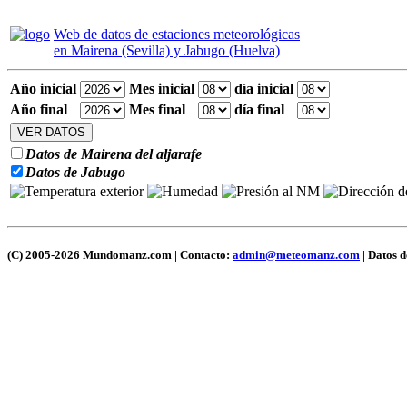
Web de datos de estaciones meteorológicas
en Mairena (Sevilla) y Jabugo (Huelva)
Año inicial
Mes inicial
día inicial
Año final
Mes final
día final
Datos de Mairena del aljarafe
Datos de Jabugo
(C) 2005-2026 Mundomanz.com | Contacto:
admin@meteomanz.com
| Datos 