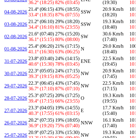
36.2º (18:25)
82% (03:45)
(19:30)
101
21.4º (06:15)
43% (18:55)
20.9 Km/h
101
04-08-2026
SSW
33.4º (18:35)
87% (07:55)
(18:20)
101
21.2º (06:10)
29% (18:20)
19.3 Km/h
101
03-08-2026
SSW
34.4º (16:10)
81% (23:55)
(18:40)
101
21.6º (07:40)
27% (15:20)
30.6 Km/h
101
02-08-2026
SW
36.1º (15:15)
80% (08:00)
(17:40)
101
25.4º (06:20)
21% (17:15)
29.0 Km/h
100
01-08-2026
N
41.1º (16:30)
63% (06:25)
(18:40)
101
23.8º (03:40)
24% (14:15)
22.5 Km/h
101
31-07-2026
ENE
40.6º (15:30)
78% (03:45)
(19:45)
101
22.3º (05:05)
24% (17:15)
20.9 Km/h
101
30-07-2026
NW
39.3º (19:15)
83% (05:25)
(17:45)
101
22.3º (06:45)
43% (17:45)
22.5 Km/h
101
29-07-2026
NW
36.7º (17:10)
87% (07:10)
(17:15)
101
25.3º (07:25)
20% (17:25)
19.3 Km/h
101
28-07-2026
O
39.4º (17:15)
66% (23:55)
(19:55)
101
23.3º (04:05)
19% (14:55)
17.7 Km/h
101
27-07-2026
E
40.3º (17:55)
61% (03:15)
(15:40)
101
20.2º (07:35)
19% (18:05)
16.1 Km/h
101
26-07-2026
NNW
36.9º (19:20)
75% (07:40)
(17:40)
101
20.9º (07:25)
33% (15:30)
19.3 Km/h
101
25-07-2026
NW
33.2º (15:30)
62% (09:40)
(19:55)
101