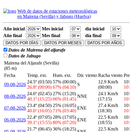
Web de datos de estaciones meteorológicas
en Mairena (Sevilla) y Jabugo (Huelva)
Año inicial
Mes inicial
día inicial
Año final
Mes final
día final
DATOS POR DÍAS
DATOS POR MESES
DATOS POR AÑOS
Datos de Mairena del aljarafe
Datos de Jabugo
Mairena del Aljarafe (Sevilla)
(85 m)
Fecha
Temp. ext.
Hum. ext.
Dir. viento
Racha viento
Pre
24.5º (03:50)
57% (00:00)
12.9 Km/h
101
09-08-2026
S
26.8º (00:00)
67% (04:10)
(00:00)
101
24.6º (02:45)
27% (15:20)
24.1 Km/h
101
08-08-2026
NNE
40.1º (15:25)
66% (01:45)
(17:15)
101
23.4º (04:50)
25% (16:05)
27.4 Km/h
101
07-08-2026
ENE
40.6º (16:05)
71% (03:40)
(18:30)
101
22.4º (07:05)
28% (17:05)
22.5 Km/h
101
06-08-2026
ENE
39.1º (15:55)
80% (07:20)
(18:55)
101
21.7º (06:45)
36% (18:25)
22.5 Km/h
101
05-08-2026
ENE