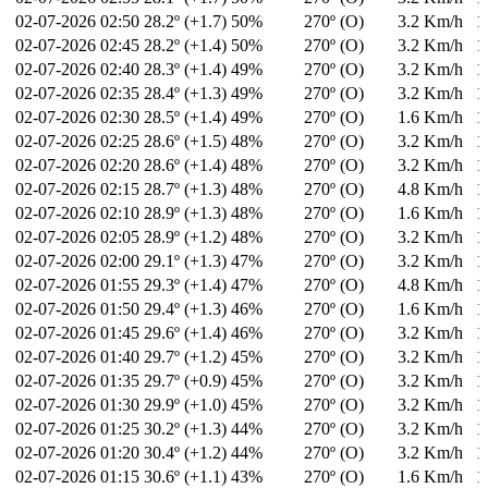
02-07-2026
02:50
28.2º (+1.7)
50%
270º (O)
3.2 Km/h
1
02-07-2026
02:45
28.2º (+1.4)
50%
270º (O)
3.2 Km/h
1
02-07-2026
02:40
28.3º (+1.4)
49%
270º (O)
3.2 Km/h
1
02-07-2026
02:35
28.4º (+1.3)
49%
270º (O)
3.2 Km/h
1
02-07-2026
02:30
28.5º (+1.4)
49%
270º (O)
1.6 Km/h
1
02-07-2026
02:25
28.6º (+1.5)
48%
270º (O)
3.2 Km/h
1
02-07-2026
02:20
28.6º (+1.4)
48%
270º (O)
3.2 Km/h
1
02-07-2026
02:15
28.7º (+1.3)
48%
270º (O)
4.8 Km/h
1
02-07-2026
02:10
28.9º (+1.3)
48%
270º (O)
1.6 Km/h
1
02-07-2026
02:05
28.9º (+1.2)
48%
270º (O)
3.2 Km/h
1
02-07-2026
02:00
29.1º (+1.3)
47%
270º (O)
3.2 Km/h
1
02-07-2026
01:55
29.3º (+1.4)
47%
270º (O)
4.8 Km/h
1
02-07-2026
01:50
29.4º (+1.3)
46%
270º (O)
1.6 Km/h
1
02-07-2026
01:45
29.6º (+1.4)
46%
270º (O)
3.2 Km/h
1
02-07-2026
01:40
29.7º (+1.2)
45%
270º (O)
3.2 Km/h
1
02-07-2026
01:35
29.7º (+0.9)
45%
270º (O)
3.2 Km/h
1
02-07-2026
01:30
29.9º (+1.0)
45%
270º (O)
3.2 Km/h
1
02-07-2026
01:25
30.2º (+1.3)
44%
270º (O)
3.2 Km/h
1
02-07-2026
01:20
30.4º (+1.2)
44%
270º (O)
3.2 Km/h
1
02-07-2026
01:15
30.6º (+1.1)
43%
270º (O)
1.6 Km/h
1