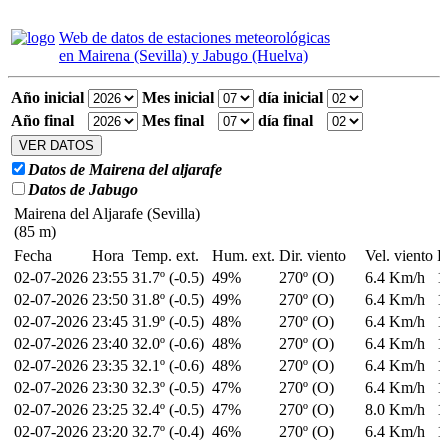
Web de datos de estaciones meteorológicas
en Mairena (Sevilla) y Jabugo (Huelva)
Año inicial
Mes inicial
día inicial
Año final
Mes final
día final
Datos de Mairena del aljarafe
Datos de Jabugo
Mairena del Aljarafe (Sevilla)
(85 m)
Fecha
Hora
Temp. ext.
Hum. ext.
Dir. viento
Vel. viento
P
02-07-2026
23:55
31.7º (-0.5)
49%
270º (O)
6.4 Km/h
1
02-07-2026
23:50
31.8º (-0.5)
49%
270º (O)
6.4 Km/h
1
02-07-2026
23:45
31.9º (-0.5)
48%
270º (O)
6.4 Km/h
1
02-07-2026
23:40
32.0º (-0.6)
48%
270º (O)
6.4 Km/h
1
02-07-2026
23:35
32.1º (-0.6)
48%
270º (O)
6.4 Km/h
1
02-07-2026
23:30
32.3º (-0.5)
47%
270º (O)
6.4 Km/h
1
02-07-2026
23:25
32.4º (-0.5)
47%
270º (O)
8.0 Km/h
1
02-07-2026
23:20
32.7º (-0.4)
46%
270º (O)
6.4 Km/h
1