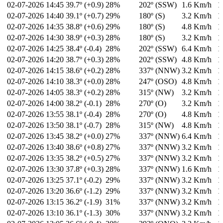
02-07-2026
14:45
39.7º (+0.9)
28%
202º (SSW)
1.6 Km/h
1
02-07-2026
14:40
39.1º (+0.7)
29%
180º (S)
3.2 Km/h
1
02-07-2026
14:35
38.8º (+0.6)
29%
180º (S)
4.8 Km/h
1
02-07-2026
14:30
38.9º (+0.3)
28%
180º (S)
3.2 Km/h
1
02-07-2026
14:25
38.4º (-0.4)
28%
202º (SSW)
6.4 Km/h
1
02-07-2026
14:20
38.7º (+0.3)
28%
202º (SSW)
4.8 Km/h
1
02-07-2026
14:15
38.6º (+0.2)
28%
337º (NNW)
3.2 Km/h
1
02-07-2026
14:10
38.3º (+0.0)
28%
247º (OSO)
4.8 Km/h
1
02-07-2026
14:05
38.3º (+0.2)
28%
315º (NW)
3.2 Km/h
1
02-07-2026
14:00
38.2º (-0.1)
28%
270º (O)
3.2 Km/h
1
02-07-2026
13:55
38.1º (-0.4)
28%
270º (O)
4.8 Km/h
1
02-07-2026
13:50
38.1º (-0.7)
28%
315º (NW)
4.8 Km/h
1
02-07-2026
13:45
38.2º (+0.0)
27%
337º (NNW)
6.4 Km/h
1
02-07-2026
13:40
38.6º (+0.8)
27%
337º (NNW)
3.2 Km/h
1
02-07-2026
13:35
38.2º (+0.5)
27%
337º (NNW)
3.2 Km/h
1
02-07-2026
13:30
37.8º (+0.3)
28%
337º (NNW)
1.6 Km/h
1
02-07-2026
13:25
37.1º (-0.2)
29%
337º (NNW)
3.2 Km/h
1
02-07-2026
13:20
36.6º (-1.2)
29%
337º (NNW)
3.2 Km/h
1
02-07-2026
13:15
36.2º (-1.9)
31%
337º (NNW)
3.2 Km/h
1
02-07-2026
13:10
36.1º (-1.3)
30%
337º (NNW)
3.2 Km/h
1