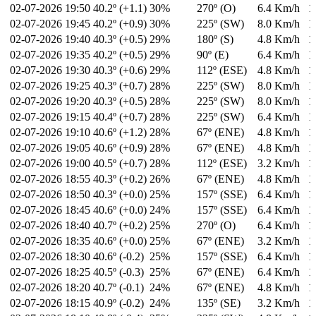
02-07-2026
19:50
40.2º (+1.1)
30%
270º (O)
6.4 Km/h
1
02-07-2026
19:45
40.2º (+0.9)
30%
225º (SW)
8.0 Km/h
1
02-07-2026
19:40
40.3º (+0.5)
29%
180º (S)
4.8 Km/h
1
02-07-2026
19:35
40.2º (+0.5)
29%
90º (E)
6.4 Km/h
1
02-07-2026
19:30
40.3º (+0.6)
29%
112º (ESE)
4.8 Km/h
1
02-07-2026
19:25
40.3º (+0.7)
28%
225º (SW)
8.0 Km/h
1
02-07-2026
19:20
40.3º (+0.5)
28%
225º (SW)
8.0 Km/h
1
02-07-2026
19:15
40.4º (+0.7)
28%
225º (SW)
6.4 Km/h
1
02-07-2026
19:10
40.6º (+1.2)
28%
67º (ENE)
4.8 Km/h
1
02-07-2026
19:05
40.6º (+0.9)
28%
67º (ENE)
4.8 Km/h
1
02-07-2026
19:00
40.5º (+0.7)
28%
112º (ESE)
3.2 Km/h
1
02-07-2026
18:55
40.3º (+0.2)
26%
67º (ENE)
4.8 Km/h
1
02-07-2026
18:50
40.3º (+0.0)
25%
157º (SSE)
6.4 Km/h
1
02-07-2026
18:45
40.6º (+0.0)
24%
157º (SSE)
6.4 Km/h
1
02-07-2026
18:40
40.7º (+0.2)
25%
270º (O)
6.4 Km/h
1
02-07-2026
18:35
40.6º (+0.0)
25%
67º (ENE)
3.2 Km/h
1
02-07-2026
18:30
40.6º (-0.2)
25%
157º (SSE)
6.4 Km/h
1
02-07-2026
18:25
40.5º (-0.3)
25%
67º (ENE)
6.4 Km/h
1
02-07-2026
18:20
40.7º (-0.1)
24%
67º (ENE)
4.8 Km/h
1
02-07-2026
18:15
40.9º (-0.2)
24%
135º (SE)
3.2 Km/h
1