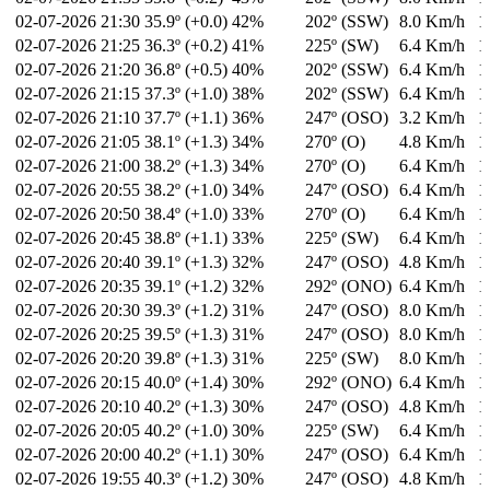
02-07-2026
21:30
35.9º (+0.0)
42%
202º (SSW)
8.0 Km/h
1
02-07-2026
21:25
36.3º (+0.2)
41%
225º (SW)
6.4 Km/h
1
02-07-2026
21:20
36.8º (+0.5)
40%
202º (SSW)
6.4 Km/h
1
02-07-2026
21:15
37.3º (+1.0)
38%
202º (SSW)
6.4 Km/h
1
02-07-2026
21:10
37.7º (+1.1)
36%
247º (OSO)
3.2 Km/h
1
02-07-2026
21:05
38.1º (+1.3)
34%
270º (O)
4.8 Km/h
1
02-07-2026
21:00
38.2º (+1.3)
34%
270º (O)
6.4 Km/h
1
02-07-2026
20:55
38.2º (+1.0)
34%
247º (OSO)
6.4 Km/h
1
02-07-2026
20:50
38.4º (+1.0)
33%
270º (O)
6.4 Km/h
1
02-07-2026
20:45
38.8º (+1.1)
33%
225º (SW)
6.4 Km/h
1
02-07-2026
20:40
39.1º (+1.3)
32%
247º (OSO)
4.8 Km/h
1
02-07-2026
20:35
39.1º (+1.2)
32%
292º (ONO)
6.4 Km/h
1
02-07-2026
20:30
39.3º (+1.2)
31%
247º (OSO)
8.0 Km/h
1
02-07-2026
20:25
39.5º (+1.3)
31%
247º (OSO)
8.0 Km/h
1
02-07-2026
20:20
39.8º (+1.3)
31%
225º (SW)
8.0 Km/h
1
02-07-2026
20:15
40.0º (+1.4)
30%
292º (ONO)
6.4 Km/h
1
02-07-2026
20:10
40.2º (+1.3)
30%
247º (OSO)
4.8 Km/h
1
02-07-2026
20:05
40.2º (+1.0)
30%
225º (SW)
6.4 Km/h
1
02-07-2026
20:00
40.2º (+1.1)
30%
247º (OSO)
6.4 Km/h
1
02-07-2026
19:55
40.3º (+1.2)
30%
247º (OSO)
4.8 Km/h
1