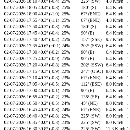
02-07-2026
18:10
40.8º (-0.4)
25%
225º (SW)
4.8 Km/h
1
02-07-2026
18:05
40.4º (-0.8)
25%
180º (S)
6.4 Km/h
1
02-07-2026
18:00
40.4º (-1.0)
25%
67º (ENE)
6.4 Km/h
1
02-07-2026
17:55
40.3º (-1.1)
25%
67º (ENE)
4.8 Km/h
1
02-07-2026
17:50
40.3º (-0.8)
25%
180º (S)
6.4 Km/h
1
02-07-2026
17:45
40.2º (-0.4)
25%
90º (E)
6.4 Km/h
1
02-07-2026
17:40
40.4º (-0.2)
25%
157º (SSE)
9.7 Km/h
1
02-07-2026
17:35
40.6º (+0.1)
24%
202º (SSW)
6.4 Km/h
1
02-07-2026
17:30
40.0º (-0.2)
25%
90º (E)
6.4 Km/h
1
02-07-2026
17:25
40.2º (-0.9)
25%
90º (E)
6.4 Km/h
1
02-07-2026
17:20
40.4º (-0.8)
25%
202º (SSW)
6.4 Km/h
1
02-07-2026
17:15
40.3º (-0.9)
22%
247º (OSO)
8.0 Km/h
1
02-07-2026
17:10
40.3º (-0.8)
23%
67º (ENE)
6.4 Km/h
1
02-07-2026
17:05
40.4º (-0.5)
23%
112º (ESE)
8.0 Km/h
1
02-07-2026
17:00
40.4º (-0.1)
23%
90º (E)
6.4 Km/h
1
02-07-2026
16:55
40.2º (-0.2)
23%
135º (SE)
6.4 Km/h
1
02-07-2026
16:50
40.2º (-0.5)
24%
45º (NE)
8.0 Km/h
1
02-07-2026
16:45
40.3º (-0.8)
24%
67º (ENE)
6.4 Km/h
1
02-07-2026
16:40
40.3º (-0.8)
22%
225º (SW)
8.0 Km/h
1
02-07-2026
16:35
40.0º (-0.8)
23%
225º (SW)
8.0 Km/h
1
02-07-2026
16:30
39.8º (-0.8)
22%
225º (SW)
11.3 Km/h
1