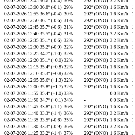
02-07-2026
13:05
36.6º (-0.4)
30%
292º (ONO)
3.2 Km/h
1
02-07-2026
13:00
36.8º (-0.1)
29%
292º (ONO)
1.6 Km/h
1
02-07-2026
12:55
36.6º (-0.4)
30%
292º (ONO)
1.6 Km/h
1
02-07-2026
12:50
36.1º (-0.6)
31%
292º (ONO)
1.6 Km/h
1
02-07-2026
12:45
35.7º (-0.6)
31%
292º (ONO)
1.6 Km/h
1
02-07-2026
12:40
35.5º (-0.4)
31%
292º (ONO)
3.2 Km/h
1
02-07-2026
12:35
35.1º (-0.6)
32%
292º (ONO)
3.2 Km/h
1
02-07-2026
12:30
35.2º (-0.9)
32%
292º (ONO)
1.6 Km/h
1
02-07-2026
12:25
34.7º (-1.0)
32%
292º (ONO)
1.6 Km/h
1
02-07-2026
12:20
35.1º (+0.0)
32%
292º (ONO)
3.2 Km/h
1
02-07-2026
12:15
35.4º (+0.8)
32%
292º (ONO)
1.6 Km/h
1
02-07-2026
12:10
35.3º (+0.8)
32%
292º (ONO)
1.6 Km/h
1
02-07-2026
12:05
35.6º (+1.3)
32%
292º (ONO)
1.6 Km/h
1
02-07-2026
12:00
35.8º (+1.7)
32%
292º (ONO)
1.6 Km/h
1
02-07-2026
11:55
35.4º (+1.0)
33%
-
0.0 Km/h
1
02-07-2026
11:50
34.7º (+0.1)
34%
-
0.0 Km/h
1
02-07-2026
11:45
33.8º (-1.1)
36%
292º (ONO)
1.6 Km/h
1
02-07-2026
11:40
33.3º (-1.4)
36%
292º (ONO)
3.2 Km/h
1
02-07-2026
11:35
33.5º (-0.6)
35%
292º (ONO)
1.6 Km/h
1
02-07-2026
11:30
33.3º (-0.9)
36%
292º (ONO)
3.2 Km/h
1
02-07-2026
11:25
33.2º (-1.4)
37%
292º (ONO)
1.6 Km/h
1