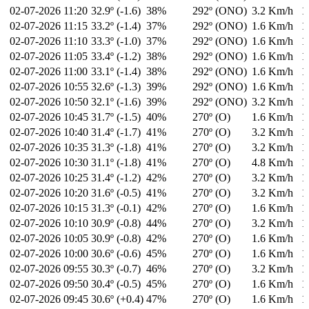
02-07-2026
11:20
32.9º (-1.6)
38%
292º (ONO)
3.2 Km/h
1
02-07-2026
11:15
33.2º (-1.4)
37%
292º (ONO)
1.6 Km/h
1
02-07-2026
11:10
33.3º (-1.0)
37%
292º (ONO)
1.6 Km/h
1
02-07-2026
11:05
33.4º (-1.2)
38%
292º (ONO)
1.6 Km/h
1
02-07-2026
11:00
33.1º (-1.4)
38%
292º (ONO)
1.6 Km/h
1
02-07-2026
10:55
32.6º (-1.3)
39%
292º (ONO)
1.6 Km/h
1
02-07-2026
10:50
32.1º (-1.6)
39%
292º (ONO)
3.2 Km/h
1
02-07-2026
10:45
31.7º (-1.5)
40%
270º (O)
1.6 Km/h
1
02-07-2026
10:40
31.4º (-1.7)
41%
270º (O)
3.2 Km/h
1
02-07-2026
10:35
31.3º (-1.8)
41%
270º (O)
3.2 Km/h
1
02-07-2026
10:30
31.1º (-1.8)
41%
270º (O)
4.8 Km/h
1
02-07-2026
10:25
31.4º (-1.2)
42%
270º (O)
3.2 Km/h
1
02-07-2026
10:20
31.6º (-0.5)
41%
270º (O)
3.2 Km/h
1
02-07-2026
10:15
31.3º (-0.1)
42%
270º (O)
1.6 Km/h
1
02-07-2026
10:10
30.9º (-0.8)
44%
270º (O)
3.2 Km/h
1
02-07-2026
10:05
30.9º (-0.8)
42%
270º (O)
1.6 Km/h
1
02-07-2026
10:00
30.6º (-0.6)
45%
270º (O)
1.6 Km/h
1
02-07-2026
09:55
30.3º (-0.7)
46%
270º (O)
3.2 Km/h
1
02-07-2026
09:50
30.4º (-0.5)
45%
270º (O)
1.6 Km/h
1
02-07-2026
09:45
30.6º (+0.4)
47%
270º (O)
1.6 Km/h
1