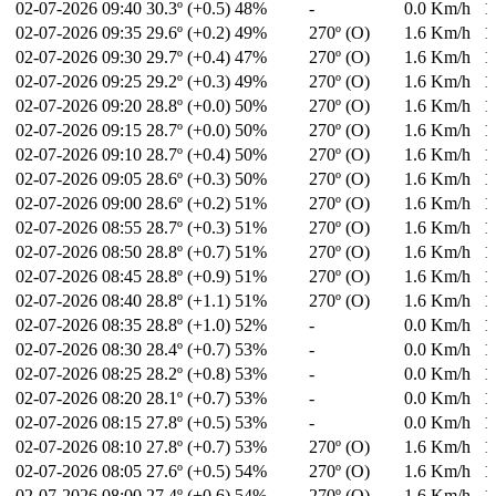
02-07-2026
09:40
30.3º (+0.5)
48%
-
0.0 Km/h
1
02-07-2026
09:35
29.6º (+0.2)
49%
270º (O)
1.6 Km/h
1
02-07-2026
09:30
29.7º (+0.4)
47%
270º (O)
1.6 Km/h
1
02-07-2026
09:25
29.2º (+0.3)
49%
270º (O)
1.6 Km/h
1
02-07-2026
09:20
28.8º (+0.0)
50%
270º (O)
1.6 Km/h
1
02-07-2026
09:15
28.7º (+0.0)
50%
270º (O)
1.6 Km/h
1
02-07-2026
09:10
28.7º (+0.4)
50%
270º (O)
1.6 Km/h
1
02-07-2026
09:05
28.6º (+0.3)
50%
270º (O)
1.6 Km/h
1
02-07-2026
09:00
28.6º (+0.2)
51%
270º (O)
1.6 Km/h
1
02-07-2026
08:55
28.7º (+0.3)
51%
270º (O)
1.6 Km/h
1
02-07-2026
08:50
28.8º (+0.7)
51%
270º (O)
1.6 Km/h
1
02-07-2026
08:45
28.8º (+0.9)
51%
270º (O)
1.6 Km/h
1
02-07-2026
08:40
28.8º (+1.1)
51%
270º (O)
1.6 Km/h
1
02-07-2026
08:35
28.8º (+1.0)
52%
-
0.0 Km/h
1
02-07-2026
08:30
28.4º (+0.7)
53%
-
0.0 Km/h
1
02-07-2026
08:25
28.2º (+0.8)
53%
-
0.0 Km/h
1
02-07-2026
08:20
28.1º (+0.7)
53%
-
0.0 Km/h
1
02-07-2026
08:15
27.8º (+0.5)
53%
-
0.0 Km/h
1
02-07-2026
08:10
27.8º (+0.7)
53%
270º (O)
1.6 Km/h
1
02-07-2026
08:05
27.6º (+0.5)
54%
270º (O)
1.6 Km/h
1
02-07-2026
08:00
27.4º (+0.6)
54%
270º (O)
1.6 Km/h
1