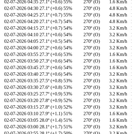
02-07-2026
04:35
27.1º (+0.6)
55%
270º (O)
1.6 Km/h
1
02-07-2026
04:30
27.1º (+0.6)
55%
270º (O)
4.8 Km/h
1
02-07-2026
04:25
27.1º (+0.7)
55%
270º (O)
4.8 Km/h
1
02-07-2026
04:20
27.1º (+0.7)
54%
270º (O)
4.8 Km/h
1
02-07-2026
04:15
27.1º (+0.7)
54%
270º (O)
3.2 Km/h
1
02-07-2026
04:10
27.1º (+0.6)
54%
270º (O)
3.2 Km/h
1
02-07-2026
04:05
27.1º (+0.5)
54%
270º (O)
3.2 Km/h
1
02-07-2026
04:00
27.2º (+0.6)
54%
270º (O)
3.2 Km/h
1
02-07-2026
03:55
27.3º (+0.6)
53%
270º (O)
1.6 Km/h
1
02-07-2026
03:50
27.3º (+0.6)
54%
270º (O)
1.6 Km/h
1
02-07-2026
03:45
27.3º (+0.6)
54%
270º (O)
1.6 Km/h
1
02-07-2026
03:40
27.3º (+0.6)
54%
270º (O)
3.2 Km/h
1
02-07-2026
03:35
27.5º (+0.8)
53%
270º (O)
3.2 Km/h
1
02-07-2026
03:30
27.6º (+0.8)
53%
270º (O)
3.2 Km/h
1
02-07-2026
03:25
27.7º (+0.9)
53%
270º (O)
3.2 Km/h
1
02-07-2026
03:20
27.8º (+0.9)
52%
270º (O)
3.2 Km/h
1
02-07-2026
03:15
27.8º (+1.0)
52%
270º (O)
3.2 Km/h
1
02-07-2026
03:10
27.9º (+1.1)
51%
270º (O)
1.6 Km/h
1
02-07-2026
03:05
28.0º (+1.4)
51%
270º (O)
1.6 Km/h
1
02-07-2026
03:00
28.1º (+1.7)
51%
270º (O)
3.2 Km/h
1
02-07-2026
02:55
28.1º (+1.7)
50%
270º (O)
3.2 Km/h
1