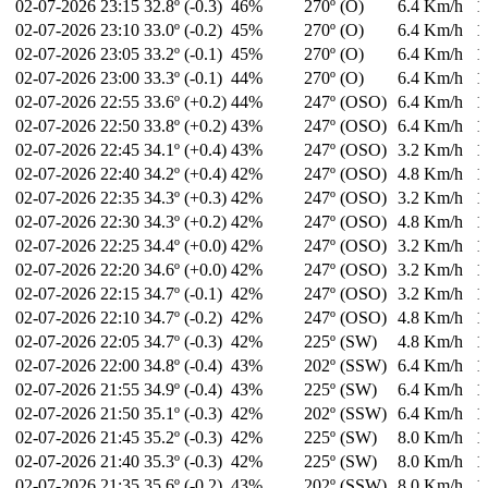
02-07-2026
23:15
32.8º (-0.3)
46%
270º (O)
6.4 Km/h
1
02-07-2026
23:10
33.0º (-0.2)
45%
270º (O)
6.4 Km/h
1
02-07-2026
23:05
33.2º (-0.1)
45%
270º (O)
6.4 Km/h
1
02-07-2026
23:00
33.3º (-0.1)
44%
270º (O)
6.4 Km/h
1
02-07-2026
22:55
33.6º (+0.2)
44%
247º (OSO)
6.4 Km/h
1
02-07-2026
22:50
33.8º (+0.2)
43%
247º (OSO)
6.4 Km/h
1
02-07-2026
22:45
34.1º (+0.4)
43%
247º (OSO)
3.2 Km/h
1
02-07-2026
22:40
34.2º (+0.4)
42%
247º (OSO)
4.8 Km/h
1
02-07-2026
22:35
34.3º (+0.3)
42%
247º (OSO)
3.2 Km/h
1
02-07-2026
22:30
34.3º (+0.2)
42%
247º (OSO)
4.8 Km/h
1
02-07-2026
22:25
34.4º (+0.0)
42%
247º (OSO)
3.2 Km/h
1
02-07-2026
22:20
34.6º (+0.0)
42%
247º (OSO)
3.2 Km/h
1
02-07-2026
22:15
34.7º (-0.1)
42%
247º (OSO)
3.2 Km/h
1
02-07-2026
22:10
34.7º (-0.2)
42%
247º (OSO)
4.8 Km/h
1
02-07-2026
22:05
34.7º (-0.3)
42%
225º (SW)
4.8 Km/h
1
02-07-2026
22:00
34.8º (-0.4)
43%
202º (SSW)
6.4 Km/h
1
02-07-2026
21:55
34.9º (-0.4)
43%
225º (SW)
6.4 Km/h
1
02-07-2026
21:50
35.1º (-0.3)
42%
202º (SSW)
6.4 Km/h
1
02-07-2026
21:45
35.2º (-0.3)
42%
225º (SW)
8.0 Km/h
1
02-07-2026
21:40
35.3º (-0.3)
42%
225º (SW)
8.0 Km/h
1
02-07-2026
21:35
35.6º (-0.2)
43%
202º (SSW)
8.0 Km/h
1