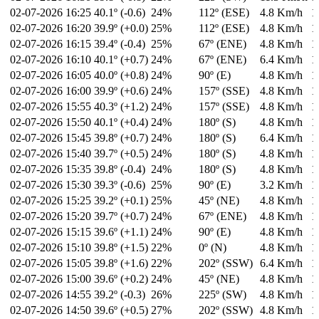
02-07-2026
16:25
40.1º (-0.6)
24%
112º (ESE)
4.8 Km/h
1
02-07-2026
16:20
39.9º (+0.0)
25%
112º (ESE)
4.8 Km/h
1
02-07-2026
16:15
39.4º (-0.4)
25%
67º (ENE)
4.8 Km/h
1
02-07-2026
16:10
40.1º (+0.7)
24%
67º (ENE)
6.4 Km/h
1
02-07-2026
16:05
40.0º (+0.8)
24%
90º (E)
4.8 Km/h
1
02-07-2026
16:00
39.9º (+0.6)
24%
157º (SSE)
4.8 Km/h
1
02-07-2026
15:55
40.3º (+1.2)
24%
157º (SSE)
4.8 Km/h
1
02-07-2026
15:50
40.1º (+0.4)
24%
180º (S)
4.8 Km/h
1
02-07-2026
15:45
39.8º (+0.7)
24%
180º (S)
6.4 Km/h
1
02-07-2026
15:40
39.7º (+0.5)
24%
180º (S)
4.8 Km/h
1
02-07-2026
15:35
39.8º (-0.4)
24%
180º (S)
4.8 Km/h
1
02-07-2026
15:30
39.3º (-0.6)
25%
90º (E)
3.2 Km/h
1
02-07-2026
15:25
39.2º (+0.1)
25%
45º (NE)
4.8 Km/h
1
02-07-2026
15:20
39.7º (+0.7)
24%
67º (ENE)
4.8 Km/h
1
02-07-2026
15:15
39.6º (+1.1)
24%
90º (E)
4.8 Km/h
1
02-07-2026
15:10
39.8º (+1.5)
22%
0º (N)
4.8 Km/h
1
02-07-2026
15:05
39.8º (+1.6)
22%
202º (SSW)
6.4 Km/h
1
02-07-2026
15:00
39.6º (+0.2)
24%
45º (NE)
4.8 Km/h
1
02-07-2026
14:55
39.2º (-0.3)
26%
225º (SW)
4.8 Km/h
1
02-07-2026
14:50
39.6º (+0.5)
27%
202º (SSW)
4.8 Km/h
1