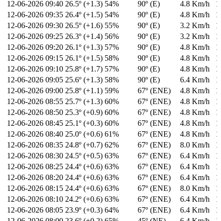
12-06-2026
09:40
26.5º (+1.3)
54%
90º (E)
4.8 Km/h
1
12-06-2026
09:35
26.4º (+1.5)
54%
90º (E)
4.8 Km/h
1
12-06-2026
09:30
26.5º (+1.6)
55%
90º (E)
3.2 Km/h
1
12-06-2026
09:25
26.3º (+1.4)
56%
90º (E)
3.2 Km/h
1
12-06-2026
09:20
26.1º (+1.3)
57%
90º (E)
4.8 Km/h
1
12-06-2026
09:15
26.1º (+1.5)
58%
90º (E)
4.8 Km/h
1
12-06-2026
09:10
25.8º (+1.7)
57%
90º (E)
4.8 Km/h
1
12-06-2026
09:05
25.6º (+1.3)
58%
90º (E)
6.4 Km/h
1
12-06-2026
09:00
25.8º (+1.1)
59%
67º (ENE)
4.8 Km/h
1
12-06-2026
08:55
25.7º (+1.3)
60%
67º (ENE)
4.8 Km/h
1
12-06-2026
08:50
25.3º (+0.9)
60%
67º (ENE)
4.8 Km/h
1
12-06-2026
08:45
25.1º (+0.3)
60%
67º (ENE)
4.8 Km/h
1
12-06-2026
08:40
25.0º (+0.6)
61%
67º (ENE)
4.8 Km/h
1
12-06-2026
08:35
24.8º (+0.7)
62%
67º (ENE)
8.0 Km/h
1
12-06-2026
08:30
24.5º (+0.5)
63%
67º (ENE)
6.4 Km/h
1
12-06-2026
08:25
24.4º (+0.6)
63%
67º (ENE)
6.4 Km/h
1
12-06-2026
08:20
24.4º (+0.6)
63%
67º (ENE)
6.4 Km/h
1
12-06-2026
08:15
24.4º (+0.6)
63%
67º (ENE)
8.0 Km/h
1
12-06-2026
08:10
24.2º (+0.6)
63%
67º (ENE)
6.4 Km/h
1
12-06-2026
08:05
23.9º (+0.3)
64%
67º (ENE)
6.4 Km/h
1
12-06-2026
08:00
23.6º (+0.2)
65%
45º (NE)
6.4 Km/h
1