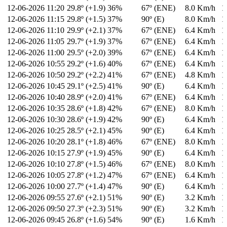
12-06-2026
11:20
29.8º (+1.9)
36%
67º (ENE)
8.0 Km/h
1
12-06-2026
11:15
29.8º (+1.5)
37%
90º (E)
8.0 Km/h
1
12-06-2026
11:10
29.9º (+2.1)
37%
67º (ENE)
6.4 Km/h
1
12-06-2026
11:05
29.7º (+1.9)
37%
67º (ENE)
6.4 Km/h
1
12-06-2026
11:00
29.5º (+2.0)
39%
67º (ENE)
6.4 Km/h
1
12-06-2026
10:55
29.2º (+1.6)
40%
67º (ENE)
6.4 Km/h
1
12-06-2026
10:50
29.2º (+2.2)
41%
67º (ENE)
4.8 Km/h
1
12-06-2026
10:45
29.1º (+2.5)
41%
90º (E)
6.4 Km/h
1
12-06-2026
10:40
28.9º (+2.0)
41%
67º (ENE)
6.4 Km/h
1
12-06-2026
10:35
28.6º (+1.8)
42%
67º (ENE)
8.0 Km/h
1
12-06-2026
10:30
28.6º (+1.9)
42%
90º (E)
6.4 Km/h
1
12-06-2026
10:25
28.5º (+2.1)
45%
90º (E)
6.4 Km/h
1
12-06-2026
10:20
28.1º (+1.8)
46%
67º (ENE)
8.0 Km/h
1
12-06-2026
10:15
27.9º (+1.9)
45%
90º (E)
6.4 Km/h
1
12-06-2026
10:10
27.8º (+1.5)
46%
67º (ENE)
8.0 Km/h
1
12-06-2026
10:05
27.8º (+1.2)
47%
67º (ENE)
6.4 Km/h
1
12-06-2026
10:00
27.7º (+1.4)
47%
90º (E)
6.4 Km/h
1
12-06-2026
09:55
27.6º (+2.1)
51%
90º (E)
3.2 Km/h
1
12-06-2026
09:50
27.3º (+2.3)
51%
90º (E)
3.2 Km/h
1
12-06-2026
09:45
26.8º (+1.6)
54%
90º (E)
1.6 Km/h
1