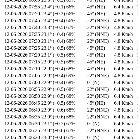
12-06-2026
07:55
23.4º (+0.1)
66%
45º (NE)
6.4 Km/h
1
12-06-2026
07:50
23.4º (+0.2)
66%
45º (NE)
4.8 Km/h
1
12-06-2026
07:45
23.4º (+0.4)
66%
22º (NNE)
4.8 Km/h
1
12-06-2026
07:40
23.3º (+0.5)
67%
22º (NNE)
4.8 Km/h
1
12-06-2026
07:35
23.1º (+0.4)
68%
22º (NNE)
4.8 Km/h
1
12-06-2026
07:30
23.1º (+0.4)
68%
22º (NNE)
4.8 Km/h
1
12-06-2026
07:25
23.1º (+0.5)
68%
45º (NE)
4.8 Km/h
1
12-06-2026
07:20
23.1º (+0.5)
68%
45º (NE)
4.8 Km/h
1
12-06-2026
07:15
23.0º (+0.5)
68%
45º (NE)
4.8 Km/h
1
12-06-2026
07:10
22.9º (+0.4)
68%
45º (NE)
6.4 Km/h
1
12-06-2026
07:05
22.9º (+0.4)
69%
22º (NNE)
4.8 Km/h
1
12-06-2026
07:00
22.9º (+0.4)
68%
0º (N)
6.4 Km/h
1
12-06-2026
06:55
22.9º (+0.5)
68%
22º (NNE)
6.4 Km/h
1
12-06-2026
06:50
22.9º (+0.5)
68%
22º (NNE)
6.4 Km/h
1
12-06-2026
06:45
22.9º (+0.5)
68%
45º (NE)
6.4 Km/h
1
12-06-2026
06:40
23.0º (+0.6)
68%
22º (NNE)
4.8 Km/h
1
12-06-2026
06:35
23.0º (+0.6)
68%
22º (NNE)
6.4 Km/h
1
12-06-2026
06:30
23.1º (+0.7)
67%
0º (N)
6.4 Km/h
1
12-06-2026
06:25
23.0º (+0.6)
67%
22º (NNE)
6.4 Km/h
1
12-06-2026
06:20
23.0º (+0.6)
67%
0º (N)
6.4 Km/h
1