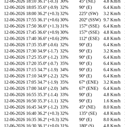
12-06-2026
18:10
36.1º (-0.3)
30%
45º (NE)
4.8 Km/h
1
12-06-2026
18:05
35.6º (-0.9)
32%
90º (E)
6.4 Km/h
1
12-06-2026
18:00
36.2º (+0.3)
32%
225º (SW)
3.2 Km/h
1
12-06-2026
17:55
36.1º (+0.6)
30%
202º (SSW)
9.7 Km/h
1
12-06-2026
17:50
36.6º (+1.3)
31%
157º (SSE)
6.4 Km/h
1
12-06-2026
17:45
36.6º (+0.9)
30%
157º (SSE)
4.8 Km/h
1
12-06-2026
17:40
36.6º (+0.6)
29%
112º (ESE)
4.8 Km/h
1
12-06-2026
17:35
35.8º (-0.6)
32%
90º (E)
6.4 Km/h
1
12-06-2026
17:30
34.9º (-1.7)
32%
90º (E)
3.2 Km/h
1
12-06-2026
17:25
35.0º (-1.2)
33%
90º (E)
6.4 Km/h
1
12-06-2026
17:20
35.0º (-0.7)
35%
90º (E)
6.4 Km/h
1
12-06-2026
17:15
34.7º (-1.9)
34%
90º (E)
6.4 Km/h
1
12-06-2026
17:10
34.9º (-2.2)
32%
90º (E)
6.4 Km/h
1
12-06-2026
17:05
34.7º (-1.9)
35%
67º (ENE)
3.2 Km/h
1
12-06-2026
17:00
34.6º (-2.0)
34%
67º (ENE)
6.4 Km/h
1
12-06-2026
16:55
35.3º (-1.4)
33%
90º (E)
4.8 Km/h
1
12-06-2026
16:50
35.3º (-1.1)
32%
90º (E)
1.6 Km/h
1
12-06-2026
16:45
34.9º (-1.2)
33%
45º (NE)
8.0 Km/h
1
12-06-2026
16:40
36.2º (+0.3)
32%
135º (SE)
4.8 Km/h
1
12-06-2026
16:35
36.2º (+0.3)
32%
90º (E)
8.0 Km/h
1
12-06-2026
16:30
36.1º (+0.0)
31%
180º (S)
4.8 Km/h
1