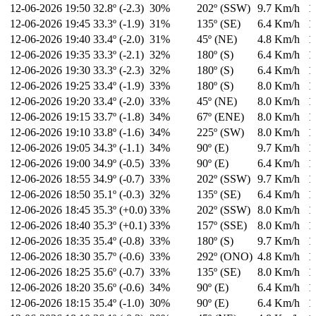
12-06-2026
19:50
32.8º (-2.3)
30%
202º (SSW)
9.7 Km/h
1
12-06-2026
19:45
33.3º (-1.9)
31%
135º (SE)
6.4 Km/h
1
12-06-2026
19:40
33.4º (-2.0)
31%
45º (NE)
4.8 Km/h
1
12-06-2026
19:35
33.3º (-2.1)
32%
180º (S)
6.4 Km/h
1
12-06-2026
19:30
33.3º (-2.3)
32%
180º (S)
6.4 Km/h
1
12-06-2026
19:25
33.4º (-1.9)
33%
180º (S)
8.0 Km/h
1
12-06-2026
19:20
33.4º (-2.0)
33%
45º (NE)
8.0 Km/h
1
12-06-2026
19:15
33.7º (-1.8)
34%
67º (ENE)
8.0 Km/h
1
12-06-2026
19:10
33.8º (-1.6)
34%
225º (SW)
8.0 Km/h
1
12-06-2026
19:05
34.3º (-1.1)
34%
90º (E)
9.7 Km/h
1
12-06-2026
19:00
34.9º (-0.5)
33%
90º (E)
6.4 Km/h
1
12-06-2026
18:55
34.9º (-0.7)
33%
202º (SSW)
9.7 Km/h
1
12-06-2026
18:50
35.1º (-0.3)
32%
135º (SE)
6.4 Km/h
1
12-06-2026
18:45
35.3º (+0.0)
33%
202º (SSW)
8.0 Km/h
1
12-06-2026
18:40
35.3º (+0.1)
33%
157º (SSE)
8.0 Km/h
1
12-06-2026
18:35
35.4º (-0.8)
33%
180º (S)
9.7 Km/h
1
12-06-2026
18:30
35.7º (-0.6)
33%
292º (ONO)
4.8 Km/h
1
12-06-2026
18:25
35.6º (-0.7)
33%
135º (SE)
8.0 Km/h
1
12-06-2026
18:20
35.6º (-0.6)
34%
90º (E)
6.4 Km/h
1
12-06-2026
18:15
35.4º (-1.0)
30%
90º (E)
6.4 Km/h
1