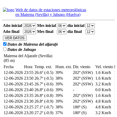
Web de datos de estaciones meteorológicas
en Mairena (Sevilla) y Jabugo (Huelva)
Año inicial
Mes inicial
día inicial
Año final
Mes final
día final
Datos de Mairena del aljarafe
Datos de Jabugo
Mairena del Aljarafe (Sevilla)
(85 m)
Fecha
Hora
Temp. ext.
Hum. ext.
Dir. viento
Vel. viento
P
12-06-2026
23:55
26.6º (-0.5)
39%
202º (SSW)
1.6 Km/h
1
12-06-2026
23:50
26.7º (-0.5)
38%
202º (SSW)
1.6 Km/h
1
12-06-2026
23:45
26.7º (-0.6)
39%
202º (SSW)
3.2 Km/h
1
12-06-2026
23:40
26.8º (-0.6)
39%
-
0.0 Km/h
1
12-06-2026
23:35
26.8º (-0.8)
39%
202º (SSW)
1.6 Km/h
1
12-06-2026
23:30
26.8º (-0.9)
39%
202º (SSW)
4.8 Km/h
1
12-06-2026
23:25
27.1º (-0.7)
38%
180º (S)
4.8 Km/h
1
12-06-2026
23:20
27.2º (-0.9)
37%
180º (S)
3.2 Km/h
1