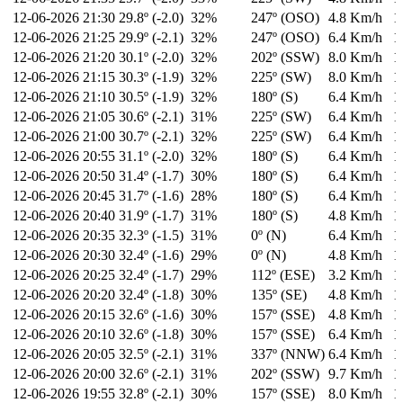
12-06-2026
21:30
29.8º (-2.0)
32%
247º (OSO)
4.8 Km/h
1
12-06-2026
21:25
29.9º (-2.1)
32%
247º (OSO)
6.4 Km/h
1
12-06-2026
21:20
30.1º (-2.0)
32%
202º (SSW)
8.0 Km/h
1
12-06-2026
21:15
30.3º (-1.9)
32%
225º (SW)
8.0 Km/h
1
12-06-2026
21:10
30.5º (-1.9)
32%
180º (S)
6.4 Km/h
1
12-06-2026
21:05
30.6º (-2.1)
31%
225º (SW)
6.4 Km/h
1
12-06-2026
21:00
30.7º (-2.1)
32%
225º (SW)
6.4 Km/h
1
12-06-2026
20:55
31.1º (-2.0)
32%
180º (S)
6.4 Km/h
1
12-06-2026
20:50
31.4º (-1.7)
30%
180º (S)
6.4 Km/h
1
12-06-2026
20:45
31.7º (-1.6)
28%
180º (S)
6.4 Km/h
1
12-06-2026
20:40
31.9º (-1.7)
31%
180º (S)
4.8 Km/h
1
12-06-2026
20:35
32.3º (-1.5)
31%
0º (N)
6.4 Km/h
1
12-06-2026
20:30
32.4º (-1.6)
29%
0º (N)
4.8 Km/h
1
12-06-2026
20:25
32.4º (-1.7)
29%
112º (ESE)
3.2 Km/h
1
12-06-2026
20:20
32.4º (-1.8)
30%
135º (SE)
4.8 Km/h
1
12-06-2026
20:15
32.6º (-1.6)
30%
157º (SSE)
4.8 Km/h
1
12-06-2026
20:10
32.6º (-1.8)
30%
157º (SSE)
6.4 Km/h
1
12-06-2026
20:05
32.5º (-2.1)
31%
337º (NNW)
6.4 Km/h
1
12-06-2026
20:00
32.6º (-2.1)
31%
202º (SSW)
9.7 Km/h
1
12-06-2026
19:55
32.8º (-2.1)
30%
157º (SSE)
8.0 Km/h
1