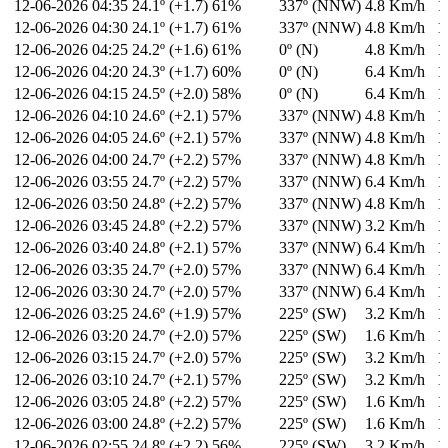
12-06-2026
04:35
24.1º (+1.7)
61%
337º (NNW)
4.8 Km/h
1
12-06-2026
04:30
24.1º (+1.7)
61%
337º (NNW)
4.8 Km/h
1
12-06-2026
04:25
24.2º (+1.6)
61%
0º (N)
4.8 Km/h
1
12-06-2026
04:20
24.3º (+1.7)
60%
0º (N)
6.4 Km/h
1
12-06-2026
04:15
24.5º (+2.0)
58%
0º (N)
6.4 Km/h
1
12-06-2026
04:10
24.6º (+2.1)
57%
337º (NNW)
4.8 Km/h
1
12-06-2026
04:05
24.6º (+2.1)
57%
337º (NNW)
4.8 Km/h
1
12-06-2026
04:00
24.7º (+2.2)
57%
337º (NNW)
4.8 Km/h
1
12-06-2026
03:55
24.7º (+2.2)
57%
337º (NNW)
6.4 Km/h
1
12-06-2026
03:50
24.8º (+2.2)
57%
337º (NNW)
4.8 Km/h
1
12-06-2026
03:45
24.8º (+2.2)
57%
337º (NNW)
3.2 Km/h
1
12-06-2026
03:40
24.8º (+2.1)
57%
337º (NNW)
6.4 Km/h
1
12-06-2026
03:35
24.7º (+2.0)
57%
337º (NNW)
6.4 Km/h
1
12-06-2026
03:30
24.7º (+2.0)
57%
337º (NNW)
6.4 Km/h
1
12-06-2026
03:25
24.6º (+1.9)
57%
225º (SW)
3.2 Km/h
1
12-06-2026
03:20
24.7º (+2.0)
57%
225º (SW)
1.6 Km/h
1
12-06-2026
03:15
24.7º (+2.0)
57%
225º (SW)
3.2 Km/h
1
12-06-2026
03:10
24.7º (+2.1)
57%
225º (SW)
3.2 Km/h
1
12-06-2026
03:05
24.8º (+2.2)
57%
225º (SW)
1.6 Km/h
1
12-06-2026
03:00
24.8º (+2.2)
57%
225º (SW)
1.6 Km/h
1
12-06-2026
02:55
24.8º (+2.2)
56%
225º (SW)
3.2 Km/h
1