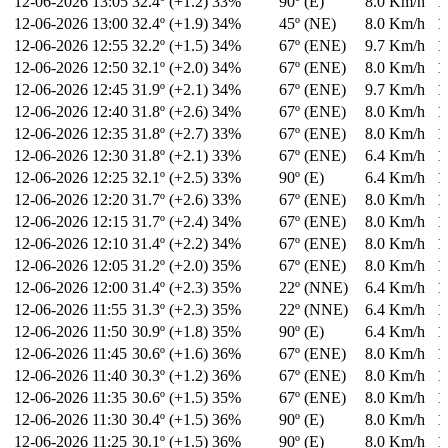
12-06-2026
13:05
32.4º (+1.2)
33%
90º (E)
8.0 Km/h
1
12-06-2026
13:00
32.4º (+1.9)
34%
45º (NE)
8.0 Km/h
1
12-06-2026
12:55
32.2º (+1.5)
34%
67º (ENE)
9.7 Km/h
1
12-06-2026
12:50
32.1º (+2.0)
34%
67º (ENE)
8.0 Km/h
1
12-06-2026
12:45
31.9º (+2.1)
34%
67º (ENE)
9.7 Km/h
1
12-06-2026
12:40
31.8º (+2.6)
34%
67º (ENE)
8.0 Km/h
1
12-06-2026
12:35
31.8º (+2.7)
33%
67º (ENE)
8.0 Km/h
1
12-06-2026
12:30
31.8º (+2.1)
33%
67º (ENE)
6.4 Km/h
1
12-06-2026
12:25
32.1º (+2.5)
33%
90º (E)
6.4 Km/h
1
12-06-2026
12:20
31.7º (+2.6)
33%
67º (ENE)
8.0 Km/h
1
12-06-2026
12:15
31.7º (+2.4)
34%
67º (ENE)
8.0 Km/h
1
12-06-2026
12:10
31.4º (+2.2)
34%
67º (ENE)
8.0 Km/h
1
12-06-2026
12:05
31.2º (+2.0)
35%
67º (ENE)
8.0 Km/h
1
12-06-2026
12:00
31.4º (+2.3)
35%
22º (NNE)
6.4 Km/h
1
12-06-2026
11:55
31.3º (+2.3)
35%
22º (NNE)
6.4 Km/h
1
12-06-2026
11:50
30.9º (+1.8)
35%
90º (E)
6.4 Km/h
1
12-06-2026
11:45
30.6º (+1.6)
36%
67º (ENE)
8.0 Km/h
1
12-06-2026
11:40
30.3º (+1.2)
36%
67º (ENE)
8.0 Km/h
1
12-06-2026
11:35
30.6º (+1.5)
35%
67º (ENE)
8.0 Km/h
1
12-06-2026
11:30
30.4º (+1.5)
36%
90º (E)
8.0 Km/h
1
12-06-2026
11:25
30.1º (+1.5)
36%
90º (E)
8.0 Km/h
1