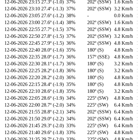
12-06-2026
23:15
27.3º (-1.0)
37%
202º (SSW)
1.6 Km/h
1
12-06-2026
23:10
27.4º (-1.3)
37%
202º (SSW)
3.2 Km/h
1
12-06-2026
23:05
27.6º (-1.2)
38%
-
0.0 Km/h
1
12-06-2026
23:00
27.6º (-1.4)
38%
202º (SSW)
1.6 Km/h
1
12-06-2026
22:55
27.7º (-1.5)
37%
202º (SSW)
4.8 Km/h
1
12-06-2026
22:50
27.8º (-1.5)
37%
202º (SSW)
3.2 Km/h
1
12-06-2026
22:45
27.9º (-1.5)
36%
202º (SSW)
4.8 Km/h
1
12-06-2026
22:40
28.0º (-1.6)
35%
180º (S)
4.8 Km/h
1
12-06-2026
22:35
28.0º (-1.7)
36%
157º (SSE)
4.8 Km/h
1
12-06-2026
22:30
28.1º (-1.7)
36%
180º (S)
3.2 Km/h
1
12-06-2026
22:25
28.2º (-1.8)
36%
180º (S)
3.2 Km/h
1
12-06-2026
22:20
28.2º (-2.0)
36%
180º (S)
4.8 Km/h
1
12-06-2026
22:15
28.4º (-1.9)
35%
180º (S)
4.8 Km/h
1
12-06-2026
22:10
28.6º (-1.8)
35%
180º (S)
3.2 Km/h
1
12-06-2026
22:05
28.6º (-1.9)
34%
225º (SW)
4.8 Km/h
1
12-06-2026
22:00
28.7º (-2.0)
34%
225º (SW)
6.4 Km/h
1
12-06-2026
21:55
28.8º (-2.1)
34%
202º (SSW)
6.4 Km/h
1
12-06-2026
21:50
29.0º (-2.2)
34%
202º (SSW)
6.4 Km/h
1
12-06-2026
21:45
29.3º (-2.0)
33%
225º (SW)
6.4 Km/h
1
12-06-2026
21:40
29.6º (-1.8)
33%
225º (SW)
4.8 Km/h
1
12-06-2026
21:35
29.7º (-2.0)
33%
225º (SW)
4.8 Km/h
1