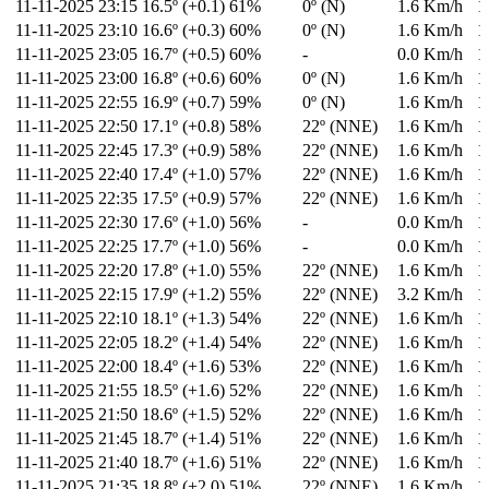
11-11-2025
23:15
16.5º (+0.1)
61%
0º (N)
1.6 Km/h
1
11-11-2025
23:10
16.6º (+0.3)
60%
0º (N)
1.6 Km/h
1
11-11-2025
23:05
16.7º (+0.5)
60%
-
0.0 Km/h
1
11-11-2025
23:00
16.8º (+0.6)
60%
0º (N)
1.6 Km/h
1
11-11-2025
22:55
16.9º (+0.7)
59%
0º (N)
1.6 Km/h
1
11-11-2025
22:50
17.1º (+0.8)
58%
22º (NNE)
1.6 Km/h
1
11-11-2025
22:45
17.3º (+0.9)
58%
22º (NNE)
1.6 Km/h
1
11-11-2025
22:40
17.4º (+1.0)
57%
22º (NNE)
1.6 Km/h
1
11-11-2025
22:35
17.5º (+0.9)
57%
22º (NNE)
1.6 Km/h
1
11-11-2025
22:30
17.6º (+1.0)
56%
-
0.0 Km/h
1
11-11-2025
22:25
17.7º (+1.0)
56%
-
0.0 Km/h
1
11-11-2025
22:20
17.8º (+1.0)
55%
22º (NNE)
1.6 Km/h
1
11-11-2025
22:15
17.9º (+1.2)
55%
22º (NNE)
3.2 Km/h
1
11-11-2025
22:10
18.1º (+1.3)
54%
22º (NNE)
1.6 Km/h
1
11-11-2025
22:05
18.2º (+1.4)
54%
22º (NNE)
1.6 Km/h
1
11-11-2025
22:00
18.4º (+1.6)
53%
22º (NNE)
1.6 Km/h
1
11-11-2025
21:55
18.5º (+1.6)
52%
22º (NNE)
1.6 Km/h
1
11-11-2025
21:50
18.6º (+1.5)
52%
22º (NNE)
1.6 Km/h
1
11-11-2025
21:45
18.7º (+1.4)
51%
22º (NNE)
1.6 Km/h
1
11-11-2025
21:40
18.7º (+1.6)
51%
22º (NNE)
1.6 Km/h
1
11-11-2025
21:35
18.8º (+2.0)
51%
22º (NNE)
1.6 Km/h
1