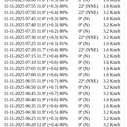
11-11-2025
07:55
11.6º (+0.3)
80%
22º (NNE)
1.6 Km/h
1
11-11-2025
07:50
11.6º (+0.4)
80%
22º (NNE)
3.2 Km/h
1
11-11-2025
07:45
11.6º (+0.3)
80%
0º (N)
1.6 Km/h
1
11-11-2025
07:40
11.6º (+0.3)
80%
0º (N)
3.2 Km/h
1
11-11-2025
07:35
11.6º (+0.2)
80%
0º (N)
3.2 Km/h
1
11-11-2025
07:30
11.6º (+0.3)
81%
22º (NNE)
3.2 Km/h
1
11-11-2025
07:25
11.6º (+0.3)
81%
0º (N)
1.6 Km/h
1
11-11-2025
07:20
11.7º (+0.4)
80%
22º (NNE)
1.6 Km/h
1
11-11-2025
07:15
11.7º (+0.4)
80%
0º (N)
3.2 Km/h
1
11-11-2025
07:10
11.8º (+0.6)
80%
0º (N)
1.6 Km/h
1
11-11-2025
07:05
11.8º (+0.6)
80%
0º (N)
1.6 Km/h
1
11-11-2025
07:00
11.8º (+0.6)
80%
0º (N)
1.6 Km/h
1
11-11-2025
06:55
11.9º (+0.7)
80%
22º (NNE)
3.2 Km/h
1
11-11-2025
06:50
11.9º (+0.7)
80%
0º (N)
3.2 Km/h
1
11-11-2025
06:45
11.9º (+0.7)
80%
0º (N)
3.2 Km/h
1
11-11-2025
06:40
11.9º (+0.6)
80%
0º (N)
1.6 Km/h
1
11-11-2025
06:35
11.9º (+0.6)
80%
0º (N)
1.6 Km/h
1
11-11-2025
06:30
11.9º (+0.5)
80%
0º (N)
3.2 Km/h
1
11-11-2025
06:25
11.9º (+0.3)
80%
0º (N)
3.2 Km/h
1
11-11-2025
06:20
12.0º (+0.4)
80%
0º (N)
3.2 Km/h
1