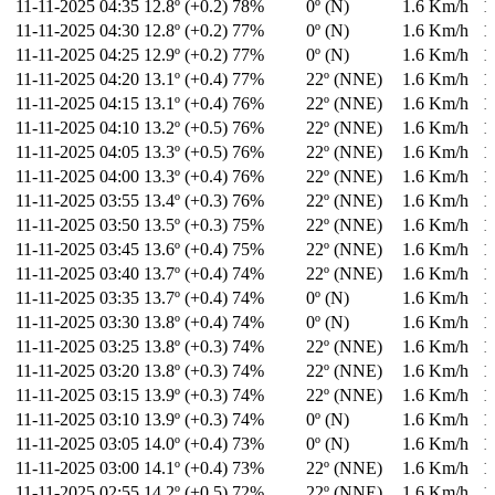
11-11-2025
04:35
12.8º (+0.2)
78%
0º (N)
1.6 Km/h
1
11-11-2025
04:30
12.8º (+0.2)
77%
0º (N)
1.6 Km/h
1
11-11-2025
04:25
12.9º (+0.2)
77%
0º (N)
1.6 Km/h
1
11-11-2025
04:20
13.1º (+0.4)
77%
22º (NNE)
1.6 Km/h
1
11-11-2025
04:15
13.1º (+0.4)
76%
22º (NNE)
1.6 Km/h
1
11-11-2025
04:10
13.2º (+0.5)
76%
22º (NNE)
1.6 Km/h
1
11-11-2025
04:05
13.3º (+0.5)
76%
22º (NNE)
1.6 Km/h
1
11-11-2025
04:00
13.3º (+0.4)
76%
22º (NNE)
1.6 Km/h
1
11-11-2025
03:55
13.4º (+0.3)
76%
22º (NNE)
1.6 Km/h
1
11-11-2025
03:50
13.5º (+0.3)
75%
22º (NNE)
1.6 Km/h
1
11-11-2025
03:45
13.6º (+0.4)
75%
22º (NNE)
1.6 Km/h
1
11-11-2025
03:40
13.7º (+0.4)
74%
22º (NNE)
1.6 Km/h
1
11-11-2025
03:35
13.7º (+0.4)
74%
0º (N)
1.6 Km/h
1
11-11-2025
03:30
13.8º (+0.4)
74%
0º (N)
1.6 Km/h
1
11-11-2025
03:25
13.8º (+0.3)
74%
22º (NNE)
1.6 Km/h
1
11-11-2025
03:20
13.8º (+0.3)
74%
22º (NNE)
1.6 Km/h
1
11-11-2025
03:15
13.9º (+0.3)
74%
22º (NNE)
1.6 Km/h
1
11-11-2025
03:10
13.9º (+0.3)
74%
0º (N)
1.6 Km/h
1
11-11-2025
03:05
14.0º (+0.4)
73%
0º (N)
1.6 Km/h
1
11-11-2025
03:00
14.1º (+0.4)
73%
22º (NNE)
1.6 Km/h
1
11-11-2025
02:55
14.2º (+0.5)
72%
22º (NNE)
1.6 Km/h
1