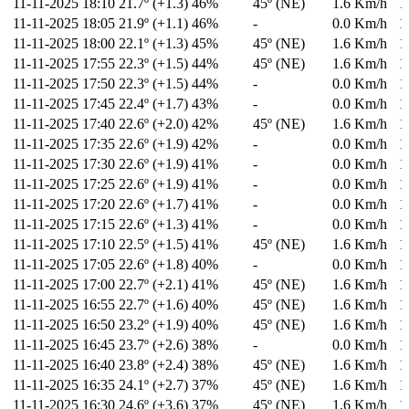
11-11-2025
18:10
21.7º (+1.3)
46%
45º (NE)
1.6 Km/h
1
11-11-2025
18:05
21.9º (+1.1)
46%
-
0.0 Km/h
1
11-11-2025
18:00
22.1º (+1.3)
45%
45º (NE)
1.6 Km/h
1
11-11-2025
17:55
22.3º (+1.5)
44%
45º (NE)
1.6 Km/h
1
11-11-2025
17:50
22.3º (+1.5)
44%
-
0.0 Km/h
1
11-11-2025
17:45
22.4º (+1.7)
43%
-
0.0 Km/h
1
11-11-2025
17:40
22.6º (+2.0)
42%
45º (NE)
1.6 Km/h
1
11-11-2025
17:35
22.6º (+1.9)
42%
-
0.0 Km/h
1
11-11-2025
17:30
22.6º (+1.9)
41%
-
0.0 Km/h
1
11-11-2025
17:25
22.6º (+1.9)
41%
-
0.0 Km/h
1
11-11-2025
17:20
22.6º (+1.7)
41%
-
0.0 Km/h
1
11-11-2025
17:15
22.6º (+1.3)
41%
-
0.0 Km/h
1
11-11-2025
17:10
22.5º (+1.5)
41%
45º (NE)
1.6 Km/h
1
11-11-2025
17:05
22.6º (+1.8)
40%
-
0.0 Km/h
1
11-11-2025
17:00
22.7º (+2.1)
41%
45º (NE)
1.6 Km/h
1
11-11-2025
16:55
22.7º (+1.6)
40%
45º (NE)
1.6 Km/h
1
11-11-2025
16:50
23.2º (+1.9)
40%
45º (NE)
1.6 Km/h
1
11-11-2025
16:45
23.7º (+2.6)
38%
-
0.0 Km/h
1
11-11-2025
16:40
23.8º (+2.4)
38%
45º (NE)
1.6 Km/h
1
11-11-2025
16:35
24.1º (+2.7)
37%
45º (NE)
1.6 Km/h
1
11-11-2025
16:30
24.6º (+3.6)
37%
45º (NE)
1.6 Km/h
1