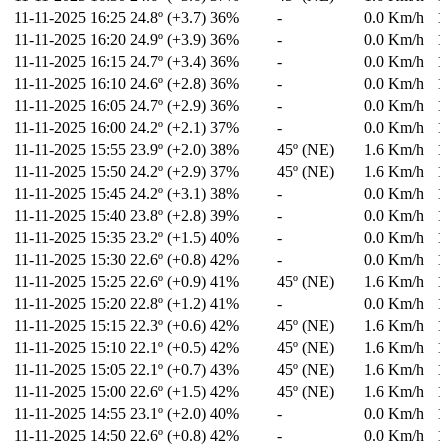
11-11-2025
16:25
24.8º (+3.7)
36%
-
0.0 Km/h
1
11-11-2025
16:20
24.9º (+3.9)
36%
-
0.0 Km/h
1
11-11-2025
16:15
24.7º (+3.4)
36%
-
0.0 Km/h
1
11-11-2025
16:10
24.6º (+2.8)
36%
-
0.0 Km/h
1
11-11-2025
16:05
24.7º (+2.9)
36%
-
0.0 Km/h
1
11-11-2025
16:00
24.2º (+2.1)
37%
-
0.0 Km/h
1
11-11-2025
15:55
23.9º (+2.0)
38%
45º (NE)
1.6 Km/h
1
11-11-2025
15:50
24.2º (+2.9)
37%
45º (NE)
1.6 Km/h
1
11-11-2025
15:45
24.2º (+3.1)
38%
-
0.0 Km/h
1
11-11-2025
15:40
23.8º (+2.8)
39%
-
0.0 Km/h
1
11-11-2025
15:35
23.2º (+1.5)
40%
-
0.0 Km/h
1
11-11-2025
15:30
22.6º (+0.8)
42%
-
0.0 Km/h
1
11-11-2025
15:25
22.6º (+0.9)
41%
45º (NE)
1.6 Km/h
1
11-11-2025
15:20
22.8º (+1.2)
41%
-
0.0 Km/h
1
11-11-2025
15:15
22.3º (+0.6)
42%
45º (NE)
1.6 Km/h
1
11-11-2025
15:10
22.1º (+0.5)
42%
45º (NE)
1.6 Km/h
1
11-11-2025
15:05
22.1º (+0.7)
43%
45º (NE)
1.6 Km/h
1
11-11-2025
15:00
22.6º (+1.5)
42%
45º (NE)
1.6 Km/h
1
11-11-2025
14:55
23.1º (+2.0)
40%
-
0.0 Km/h
1
11-11-2025
14:50
22.6º (+0.8)
42%
-
0.0 Km/h
1