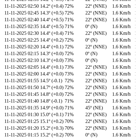
11-11-2025
02:50
14.2º (+0.4)
72%
22º (NNE)
1.6 Km/h
1
11-11-2025
02:45
14.3º (+0.5)
72%
22º (NNE)
1.6 Km/h
1
11-11-2025
02:40
14.4º (+0.5)
71%
22º (NNE)
1.6 Km/h
1
11-11-2025
02:35
14.4º (+0.5)
71%
0º (N)
1.6 Km/h
1
11-11-2025
02:30
14.4º (+0.4)
71%
22º (NNE)
1.6 Km/h
1
11-11-2025
02:25
14.4º (+0.2)
72%
0º (N)
1.6 Km/h
1
11-11-2025
02:20
14.4º (+0.1)
72%
22º (NNE)
1.6 Km/h
1
11-11-2025
02:15
14.3º (+0.0)
72%
0º (N)
1.6 Km/h
1
11-11-2025
02:10
14.3º (+0.0)
73%
0º (N)
1.6 Km/h
1
11-11-2025
02:05
14.4º (+0.1)
73%
22º (NNE)
1.6 Km/h
1
11-11-2025
02:00
14.4º (+0.0)
73%
22º (NNE)
1.6 Km/h
1
11-11-2025
01:55
14.5º (-0.1)
72%
22º (NNE)
1.6 Km/h
1
11-11-2025
01:50
14.7º (+0.0)
72%
22º (NNE)
1.6 Km/h
1
11-11-2025
01:45
14.8º (+0.0)
72%
22º (NNE)
1.6 Km/h
1
11-11-2025
01:40
14.8º (-0.1)
71%
22º (NNE)
1.6 Km/h
1
11-11-2025
01:35
14.9º (+0.0)
71%
45º (NE)
1.6 Km/h
1
11-11-2025
01:30
15.0º (+0.1)
71%
22º (NNE)
1.6 Km/h
1
11-11-2025
01:25
15.1º (+0.2)
70%
22º (NNE)
1.6 Km/h
1
11-11-2025
01:20
15.2º (+0.3)
70%
22º (NNE)
1.6 Km/h
1
11-11-2025
01:15
15.2º (+0.2)
70%
0º (N)
1.6 Km/h
1