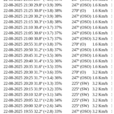
22-08-2025
21:30
29.8º (+3.9)
39%
247º (OSO)
1.6 Km/h
1
22-08-2025
21:25
30.0º (+3.8)
38%
270º (O)
1.6 Km/h
1
22-08-2025
21:20
30.2º (+3.9)
38%
247º (OSO)
1.6 Km/h
1
22-08-2025
21:15
30.3º (+3.8)
38%
247º (OSO)
1.6 Km/h
1
22-08-2025
21:10
30.4º (+3.7)
37%
247º (OSO)
1.6 Km/h
1
22-08-2025
21:05
30.6º (+3.7)
37%
247º (OSO)
1.6 Km/h
1
22-08-2025
21:00
30.8º (+3.7)
37%
247º (OSO)
3.2 Km/h
1
22-08-2025
20:55
31.0º (+3.8)
37%
270º (O)
1.6 Km/h
1
22-08-2025
20:50
31.2º (+3.8)
37%
247º (OSO)
1.6 Km/h
1
22-08-2025
20:45
31.2º (+3.5)
36%
247º (OSO)
1.6 Km/h
1
22-08-2025
20:40
31.4º (+3.5)
36%
247º (OSO)
1.6 Km/h
1
22-08-2025
20:35
31.6º (+3.5)
35%
247º (OSO)
1.6 Km/h
1
22-08-2025
20:30
31.7º (+3.6)
35%
270º (O)
3.2 Km/h
1
22-08-2025
20:25
31.7º (+3.4)
36%
247º (OSO)
1.6 Km/h
1
22-08-2025
20:20
31.8º (+3.3)
35%
225º (SW)
3.2 Km/h
1
22-08-2025
20:15
31.9º (+3.2)
35%
225º (SW)
3.2 Km/h
1
22-08-2025
20:10
32.0º (+3.1)
34%
225º (SW)
3.2 Km/h
1
22-08-2025
20:05
32.1º (+2.8)
34%
225º (SW)
3.2 Km/h
1
22-08-2025
20:00
32.0º (+2.6)
34%
225º (SW)
3.2 Km/h
1
22-08-2025
19:55
32.2º (+2.8)
33%
247º (OSO)
3.2 Km/h
1