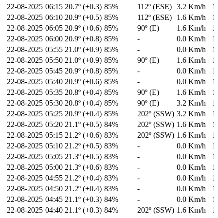
22-08-2025
06:15
20.7º (+0.3)
85%
112º (ESE)
3.2 Km/h
1
22-08-2025
06:10
20.9º (+0.5)
85%
112º (ESE)
1.6 Km/h
1
22-08-2025
06:05
20.9º (+0.6)
85%
90º (E)
1.6 Km/h
1
22-08-2025
06:00
20.9º (+0.8)
85%
-
0.0 Km/h
1
22-08-2025
05:55
21.0º (+0.9)
85%
-
0.0 Km/h
1
22-08-2025
05:50
21.0º (+0.9)
85%
90º (E)
1.6 Km/h
1
22-08-2025
05:45
20.9º (+0.8)
85%
-
0.0 Km/h
1
22-08-2025
05:40
20.9º (+0.6)
85%
-
0.0 Km/h
1
22-08-2025
05:35
20.8º (+0.4)
85%
90º (E)
1.6 Km/h
1
22-08-2025
05:30
20.8º (+0.4)
85%
90º (E)
3.2 Km/h
1
22-08-2025
05:25
20.9º (+0.4)
85%
202º (SSW)
3.2 Km/h
1
22-08-2025
05:20
21.1º (+0.5)
84%
202º (SSW)
1.6 Km/h
1
22-08-2025
05:15
21.2º (+0.6)
83%
202º (SSW)
1.6 Km/h
1
22-08-2025
05:10
21.2º (+0.5)
83%
-
0.0 Km/h
1
22-08-2025
05:05
21.3º (+0.5)
83%
-
0.0 Km/h
1
22-08-2025
05:00
21.3º (+0.6)
83%
-
0.0 Km/h
1
22-08-2025
04:55
21.2º (+0.4)
83%
-
0.0 Km/h
1
22-08-2025
04:50
21.2º (+0.4)
83%
-
0.0 Km/h
1
22-08-2025
04:45
21.1º (+0.3)
84%
-
0.0 Km/h
1
22-08-2025
04:40
21.1º (+0.3)
84%
202º (SSW)
1.6 Km/h
1