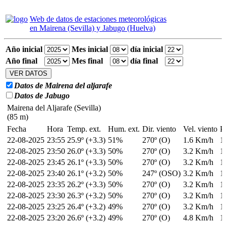
Web de datos de estaciones meteorológicas
en Mairena (Sevilla) y Jabugo (Huelva)
Año inicial
Mes inicial
día inicial
Año final
Mes final
día final
Datos de Mairena del aljarafe
Datos de Jabugo
Mairena del Aljarafe (Sevilla)
(85 m)
Fecha
Hora
Temp. ext.
Hum. ext.
Dir. viento
Vel. viento
P
22-08-2025
23:55
25.9º (+3.3)
51%
270º (O)
1.6 Km/h
1
22-08-2025
23:50
26.0º (+3.3)
50%
270º (O)
3.2 Km/h
1
22-08-2025
23:45
26.1º (+3.3)
50%
270º (O)
3.2 Km/h
1
22-08-2025
23:40
26.1º (+3.2)
50%
247º (OSO)
3.2 Km/h
1
22-08-2025
23:35
26.2º (+3.3)
50%
270º (O)
3.2 Km/h
1
22-08-2025
23:30
26.3º (+3.2)
50%
270º (O)
3.2 Km/h
1
22-08-2025
23:25
26.4º (+3.2)
49%
270º (O)
3.2 Km/h
1
22-08-2025
23:20
26.6º (+3.2)
49%
270º (O)
4.8 Km/h
1