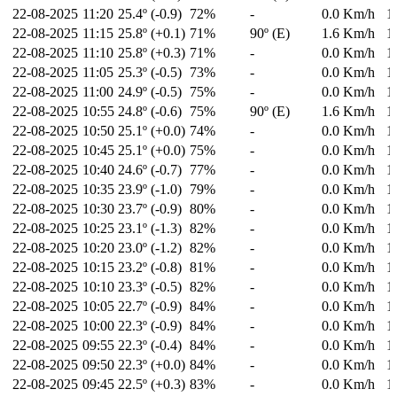
22-08-2025
11:20
25.4º (-0.9)
72%
-
0.0 Km/h
1
22-08-2025
11:15
25.8º (+0.1)
71%
90º (E)
1.6 Km/h
1
22-08-2025
11:10
25.8º (+0.3)
71%
-
0.0 Km/h
1
22-08-2025
11:05
25.3º (-0.5)
73%
-
0.0 Km/h
1
22-08-2025
11:00
24.9º (-0.5)
75%
-
0.0 Km/h
1
22-08-2025
10:55
24.8º (-0.6)
75%
90º (E)
1.6 Km/h
1
22-08-2025
10:50
25.1º (+0.0)
74%
-
0.0 Km/h
1
22-08-2025
10:45
25.1º (+0.0)
75%
-
0.0 Km/h
1
22-08-2025
10:40
24.6º (-0.7)
77%
-
0.0 Km/h
1
22-08-2025
10:35
23.9º (-1.0)
79%
-
0.0 Km/h
1
22-08-2025
10:30
23.7º (-0.9)
80%
-
0.0 Km/h
1
22-08-2025
10:25
23.1º (-1.3)
82%
-
0.0 Km/h
1
22-08-2025
10:20
23.0º (-1.2)
82%
-
0.0 Km/h
1
22-08-2025
10:15
23.2º (-0.8)
81%
-
0.0 Km/h
1
22-08-2025
10:10
23.3º (-0.5)
82%
-
0.0 Km/h
1
22-08-2025
10:05
22.7º (-0.9)
84%
-
0.0 Km/h
1
22-08-2025
10:00
22.3º (-0.9)
84%
-
0.0 Km/h
1
22-08-2025
09:55
22.3º (-0.4)
84%
-
0.0 Km/h
1
22-08-2025
09:50
22.3º (+0.0)
84%
-
0.0 Km/h
1
22-08-2025
09:45
22.5º (+0.3)
83%
-
0.0 Km/h
1