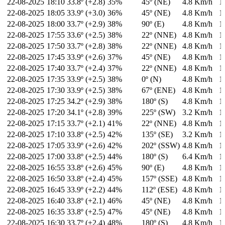
22-08-2025
18:10
33.8º (+2.8)
35%
45º (NE)
4.8 Km/h
1
22-08-2025
18:05
33.9º (+3.0)
36%
45º (NE)
4.8 Km/h
1
22-08-2025
18:00
33.7º (+2.9)
38%
90º (E)
4.8 Km/h
1
22-08-2025
17:55
33.6º (+2.5)
38%
22º (NNE)
4.8 Km/h
1
22-08-2025
17:50
33.7º (+2.8)
38%
22º (NNE)
4.8 Km/h
1
22-08-2025
17:45
33.9º (+2.6)
37%
45º (NE)
4.8 Km/h
1
22-08-2025
17:40
33.7º (+2.4)
37%
22º (NNE)
4.8 Km/h
1
22-08-2025
17:35
33.9º (+2.5)
38%
0º (N)
4.8 Km/h
1
22-08-2025
17:30
33.9º (+2.5)
38%
67º (ENE)
4.8 Km/h
1
22-08-2025
17:25
34.2º (+2.9)
38%
180º (S)
4.8 Km/h
1
22-08-2025
17:20
34.1º (+2.8)
39%
225º (SW)
3.2 Km/h
1
22-08-2025
17:15
33.7º (+2.1)
41%
22º (NNE)
4.8 Km/h
1
22-08-2025
17:10
33.8º (+2.5)
42%
135º (SE)
3.2 Km/h
1
22-08-2025
17:05
33.9º (+2.6)
42%
202º (SSW)
4.8 Km/h
1
22-08-2025
17:00
33.8º (+2.5)
44%
180º (S)
6.4 Km/h
1
22-08-2025
16:55
33.8º (+2.6)
45%
90º (E)
4.8 Km/h
1
22-08-2025
16:50
33.8º (+2.4)
45%
157º (SSE)
4.8 Km/h
1
22-08-2025
16:45
33.9º (+2.2)
44%
112º (ESE)
4.8 Km/h
1
22-08-2025
16:40
33.8º (+2.1)
46%
45º (NE)
4.8 Km/h
1
22-08-2025
16:35
33.8º (+2.5)
47%
45º (NE)
4.8 Km/h
1
22-08-2025
16:30
33.7º (+2.4)
48%
180º (S)
4.8 Km/h
1