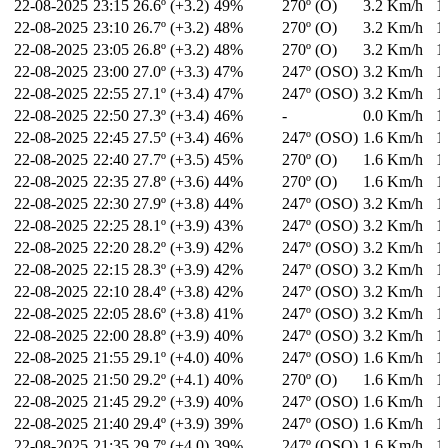
22-08-2025
23:15
26.6º (+3.2)
49%
270º (O)
3.2 Km/h
1
22-08-2025
23:10
26.7º (+3.2)
48%
270º (O)
3.2 Km/h
1
22-08-2025
23:05
26.8º (+3.2)
48%
270º (O)
3.2 Km/h
1
22-08-2025
23:00
27.0º (+3.3)
47%
247º (OSO)
3.2 Km/h
1
22-08-2025
22:55
27.1º (+3.4)
47%
247º (OSO)
3.2 Km/h
1
22-08-2025
22:50
27.3º (+3.4)
46%
-
0.0 Km/h
1
22-08-2025
22:45
27.5º (+3.4)
46%
247º (OSO)
1.6 Km/h
1
22-08-2025
22:40
27.7º (+3.5)
45%
270º (O)
1.6 Km/h
1
22-08-2025
22:35
27.8º (+3.6)
44%
270º (O)
1.6 Km/h
1
22-08-2025
22:30
27.9º (+3.8)
44%
247º (OSO)
3.2 Km/h
1
22-08-2025
22:25
28.1º (+3.9)
43%
247º (OSO)
3.2 Km/h
1
22-08-2025
22:20
28.2º (+3.9)
42%
247º (OSO)
3.2 Km/h
1
22-08-2025
22:15
28.3º (+3.9)
42%
247º (OSO)
3.2 Km/h
1
22-08-2025
22:10
28.4º (+3.8)
42%
247º (OSO)
3.2 Km/h
1
22-08-2025
22:05
28.6º (+3.8)
41%
247º (OSO)
3.2 Km/h
1
22-08-2025
22:00
28.8º (+3.9)
40%
247º (OSO)
3.2 Km/h
1
22-08-2025
21:55
29.1º (+4.0)
40%
247º (OSO)
1.6 Km/h
1
22-08-2025
21:50
29.2º (+4.1)
40%
270º (O)
1.6 Km/h
1
22-08-2025
21:45
29.2º (+3.9)
40%
247º (OSO)
1.6 Km/h
1
22-08-2025
21:40
29.4º (+3.9)
39%
247º (OSO)
1.6 Km/h
1
22-08-2025
21:35
29.7º (+4.0)
39%
247º (OSO)
1.6 Km/h
1