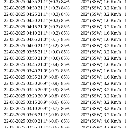
22-08-2025
04:35
21.1º (+0.3)
84%
202º (SSW)
1.6 Km/h
1
22-08-2025
04:30
21.1º (+0.3)
84%
202º (SSW)
3.2 Km/h
1
22-08-2025
04:25
21.1º (+0.3)
84%
202º (SSW)
3.2 Km/h
1
22-08-2025
04:20
21.1º (+0.3)
85%
202º (SSW)
1.6 Km/h
1
22-08-2025
04:15
21.0º (+0.2)
85%
202º (SSW)
3.2 Km/h
1
22-08-2025
04:10
21.1º (+0.2)
85%
202º (SSW)
1.6 Km/h
1
22-08-2025
04:05
21.0º (-0.1)
85%
202º (SSW)
1.6 Km/h
1
22-08-2025
04:00
21.1º (-0.2)
85%
202º (SSW)
3.2 Km/h
1
22-08-2025
03:55
21.1º (+0.0)
85%
202º (SSW)
3.2 Km/h
1
22-08-2025
03:50
21.0º (+0.0)
85%
202º (SSW)
3.2 Km/h
1
22-08-2025
03:45
21.0º (-0.4)
85%
202º (SSW)
1.6 Km/h
1
22-08-2025
03:40
21.0º (-0.7)
85%
202º (SSW)
1.6 Km/h
1
22-08-2025
03:35
21.0º (-0.8)
85%
202º (SSW)
1.6 Km/h
1
22-08-2025
03:30
20.9º (-0.9)
85%
202º (SSW)
3.2 Km/h
1
22-08-2025
03:25
20.9º (-0.9)
85%
202º (SSW)
3.2 Km/h
1
22-08-2025
03:20
20.9º (-0.8)
86%
202º (SSW)
3.2 Km/h
1
22-08-2025
03:15
20.9º (-0.6)
86%
202º (SSW)
3.2 Km/h
1
22-08-2025
03:10
20.9º (-0.7)
86%
202º (SSW)
3.2 Km/h
1
22-08-2025
03:05
21.1º (-0.6)
85%
202º (SSW)
3.2 Km/h
1
22-08-2025
03:00
21.1º (-0.6)
85%
202º (SSW)
4.8 Km/h
1
22-08-2025
02:55
21.1º (-0.6)
85%
202º (SSW)
3.2 Km/h
1