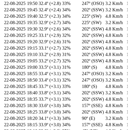
22-08-2025
19:50
32.4º (+2.8)
33%
247º (OSO)
3.2 Km/h
1
22-08-2025
19:45
32.4º (+2.4)
34%
202º (SSW)
3.2 Km/h
1
22-08-2025
19:40
32.5º (+2.3)
34%
225º (SW)
4.8 Km/h
1
22-08-2025
19:35
32.9º (+2.7)
34%
225º (SW)
3.2 Km/h
1
22-08-2025
19:30
32.9º (+2.6)
34%
202º (SSW)
4.8 Km/h
1
22-08-2025
19:25
33.1º (+2.9)
32%
202º (SSW)
4.8 Km/h
1
22-08-2025
19:20
32.9º (+2.6)
31%
202º (SSW)
4.8 Km/h
1
22-08-2025
19:15
33.1º (+2.7)
32%
202º (SSW)
4.8 Km/h
1
22-08-2025
19:10
33.2º (+2.9)
31%
202º (SSW)
4.8 Km/h
1
22-08-2025
19:05
33.2º (+2.7)
32%
202º (SSW)
4.8 Km/h
1
22-08-2025
19:00
33.5º (+3.1)
31%
180º (S)
4.8 Km/h
1
22-08-2025
18:55
33.4º (+3.1)
32%
247º (OSO)
3.2 Km/h
1
22-08-2025
18:50
33.4º (+3.1)
32%
247º (OSO)
3.2 Km/h
1
22-08-2025
18:45
33.7º (+3.1)
33%
180º (S)
4.8 Km/h
1
22-08-2025
18:40
33.8º (+3.1)
34%
202º (SSW)
3.2 Km/h
1
22-08-2025
18:35
33.7º (+3.1)
33%
202º (SSW)
4.8 Km/h
1
22-08-2025
18:30
33.6º (+3.0)
34%
157º (SSE)
4.8 Km/h
1
22-08-2025
18:25
33.8º (+3.0)
34%
202º (SSW)
4.8 Km/h
1
22-08-2025
18:20
34.1º (+3.3)
34%
90º (E)
3.2 Km/h
1
22-08-2025
18:15
33.9º (+3.0)
34%
157º (SSE)
4.8 Km/h
1