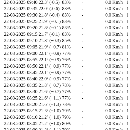
22-08-2025
09:40
22.3º (-0.5)
83%
-
0.0 Km/h
1
22-08-2025
09:35
22.0º (-0.6)
83%
-
0.0 Km/h
1
22-08-2025
09:30
21.8º (-0.4)
83%
-
0.0 Km/h
1
22-08-2025
09:25
21.9º (+0.1)
83%
-
0.0 Km/h
1
22-08-2025
09:20
21.8º (+0.1)
83%
-
0.0 Km/h
1
22-08-2025
09:15
21.7º (-0.1)
83%
-
0.0 Km/h
1
22-08-2025
09:10
21.8º (+0.3)
85%
-
0.0 Km/h
1
22-08-2025
09:05
21.9º (+0.7)
81%
-
0.0 Km/h
1
22-08-2025
09:00
22.1º (+0.9)
77%
-
0.0 Km/h
1
22-08-2025
08:55
22.1º (+0.9)
76%
-
0.0 Km/h
1
22-08-2025
08:50
22.1º (+0.9)
77%
-
0.0 Km/h
1
22-08-2025
08:45
22.1º (+0.9)
77%
-
0.0 Km/h
1
22-08-2025
08:40
22.0º (+0.9)
77%
-
0.0 Km/h
1
22-08-2025
08:35
21.8º (+0.7)
78%
-
0.0 Km/h
1
22-08-2025
08:30
21.6º (+0.7)
77%
-
0.0 Km/h
1
22-08-2025
08:25
21.6º (+1.1)
77%
-
0.0 Km/h
1
22-08-2025
08:20
21.6º (+1.3)
78%
-
0.0 Km/h
1
22-08-2025
08:15
21.3º (+1.0)
79%
-
0.0 Km/h
1
22-08-2025
08:10
21.2º (+1.0)
79%
-
0.0 Km/h
1
22-08-2025
08:05
21.2º (+1.0)
80%
-
0.0 Km/h
1
22-08-2025
08:00
21.2º (+1.1)
79%
-
0.0 Km/h
1