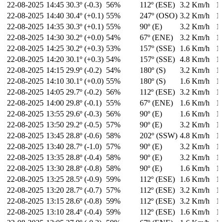
22-08-2025
14:45
30.3º (-0.3)
56%
112º (ESE)
3.2 Km/h
1
22-08-2025
14:40
30.4º (+0.1)
55%
247º (OSO)
3.2 Km/h
1
22-08-2025
14:35
30.3º (+0.1)
55%
90º (E)
3.2 Km/h
1
22-08-2025
14:30
30.2º (+0.0)
54%
67º (ENE)
3.2 Km/h
1
22-08-2025
14:25
30.2º (+0.3)
53%
157º (SSE)
1.6 Km/h
1
22-08-2025
14:20
30.1º (+0.3)
54%
157º (SSE)
4.8 Km/h
1
22-08-2025
14:15
29.9º (-0.2)
54%
180º (S)
3.2 Km/h
1
22-08-2025
14:10
30.1º (+0.0)
55%
180º (S)
1.6 Km/h
1
22-08-2025
14:05
29.7º (-0.2)
56%
112º (ESE)
3.2 Km/h
1
22-08-2025
14:00
29.8º (-0.1)
55%
67º (ENE)
1.6 Km/h
1
22-08-2025
13:55
29.6º (-0.3)
56%
90º (E)
1.6 Km/h
1
22-08-2025
13:50
29.2º (-0.5)
57%
90º (E)
3.2 Km/h
1
22-08-2025
13:45
28.8º (-0.6)
58%
202º (SSW)
4.8 Km/h
1
22-08-2025
13:40
28.7º (-1.0)
57%
90º (E)
3.2 Km/h
1
22-08-2025
13:35
28.8º (-0.4)
58%
90º (E)
3.2 Km/h
1
22-08-2025
13:30
28.8º (-0.8)
58%
90º (E)
1.6 Km/h
1
22-08-2025
13:25
28.5º (-0.9)
59%
112º (ESE)
1.6 Km/h
1
22-08-2025
13:20
28.7º (-0.7)
57%
112º (ESE)
3.2 Km/h
1
22-08-2025
13:15
28.6º (-0.8)
59%
112º (ESE)
3.2 Km/h
1
22-08-2025
13:10
28.4º (-0.4)
59%
112º (ESE)
1.6 Km/h
1