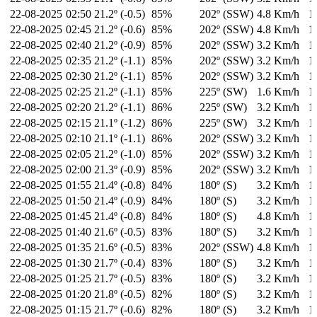
22-08-2025
02:50
21.2º (-0.5)
85%
202º (SSW)
4.8 Km/h
1
22-08-2025
02:45
21.2º (-0.6)
85%
202º (SSW)
4.8 Km/h
1
22-08-2025
02:40
21.2º (-0.9)
85%
202º (SSW)
3.2 Km/h
1
22-08-2025
02:35
21.2º (-1.1)
85%
202º (SSW)
3.2 Km/h
1
22-08-2025
02:30
21.2º (-1.1)
85%
202º (SSW)
3.2 Km/h
1
22-08-2025
02:25
21.2º (-1.1)
85%
225º (SW)
1.6 Km/h
1
22-08-2025
02:20
21.2º (-1.1)
86%
225º (SW)
3.2 Km/h
1
22-08-2025
02:15
21.1º (-1.2)
86%
225º (SW)
3.2 Km/h
1
22-08-2025
02:10
21.1º (-1.1)
86%
202º (SSW)
3.2 Km/h
1
22-08-2025
02:05
21.2º (-1.0)
85%
202º (SSW)
3.2 Km/h
1
22-08-2025
02:00
21.3º (-0.9)
85%
202º (SSW)
3.2 Km/h
1
22-08-2025
01:55
21.4º (-0.8)
84%
180º (S)
3.2 Km/h
1
22-08-2025
01:50
21.4º (-0.9)
84%
180º (S)
3.2 Km/h
1
22-08-2025
01:45
21.4º (-0.8)
84%
180º (S)
4.8 Km/h
1
22-08-2025
01:40
21.6º (-0.5)
83%
180º (S)
3.2 Km/h
1
22-08-2025
01:35
21.6º (-0.5)
83%
202º (SSW)
4.8 Km/h
1
22-08-2025
01:30
21.7º (-0.4)
83%
180º (S)
3.2 Km/h
1
22-08-2025
01:25
21.7º (-0.5)
83%
180º (S)
3.2 Km/h
1
22-08-2025
01:20
21.8º (-0.5)
82%
180º (S)
3.2 Km/h
1
22-08-2025
01:15
21.7º (-0.6)
82%
180º (S)
3.2 Km/h
1