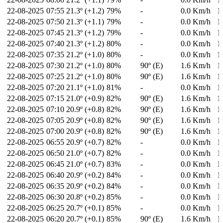
22-08-2025
07:55
21.3º (+1.2)
79%
-
0.0 Km/h
1
22-08-2025
07:50
21.3º (+1.1)
79%
-
0.0 Km/h
1
22-08-2025
07:45
21.3º (+1.2)
79%
-
0.0 Km/h
1
22-08-2025
07:40
21.3º (+1.2)
80%
-
0.0 Km/h
1
22-08-2025
07:35
21.2º (+1.0)
80%
-
0.0 Km/h
1
22-08-2025
07:30
21.2º (+1.0)
80%
90º (E)
1.6 Km/h
1
22-08-2025
07:25
21.2º (+1.0)
80%
90º (E)
1.6 Km/h
1
22-08-2025
07:20
21.1º (+1.0)
81%
-
0.0 Km/h
1
22-08-2025
07:15
21.0º (+0.9)
82%
90º (E)
1.6 Km/h
1
22-08-2025
07:10
20.9º (+0.8)
82%
90º (E)
1.6 Km/h
1
22-08-2025
07:05
20.9º (+0.8)
82%
90º (E)
1.6 Km/h
1
22-08-2025
07:00
20.9º (+0.8)
82%
90º (E)
1.6 Km/h
1
22-08-2025
06:55
20.9º (+0.7)
82%
-
0.0 Km/h
1
22-08-2025
06:50
21.0º (+0.7)
82%
-
0.0 Km/h
1
22-08-2025
06:45
21.0º (+0.7)
83%
-
0.0 Km/h
1
22-08-2025
06:40
20.9º (+0.2)
84%
-
0.0 Km/h
1
22-08-2025
06:35
20.9º (+0.2)
84%
-
0.0 Km/h
1
22-08-2025
06:30
20.8º (+0.2)
85%
-
0.0 Km/h
1
22-08-2025
06:25
20.7º (+0.1)
85%
-
0.0 Km/h
1
22-08-2025
06:20
20.7º (+0.1)
85%
90º (E)
1.6 Km/h
1