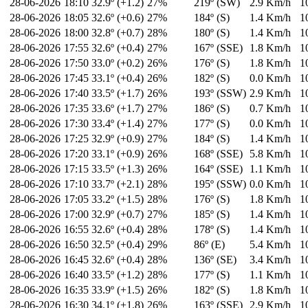
28-06-2026
18:10
32.9º (+1.2)
27%
219º (SW)
2.9 Km/h
1
28-06-2026
18:05
32.6º (+0.6)
27%
184º (S)
1.4 Km/h
1
28-06-2026
18:00
32.8º (+0.7)
28%
180º (S)
1.4 Km/h
1
28-06-2026
17:55
32.6º (+0.4)
27%
167º (SSE)
1.8 Km/h
1
28-06-2026
17:50
33.0º (+0.2)
26%
176º (S)
1.8 Km/h
1
28-06-2026
17:45
33.1º (+0.4)
26%
182º (S)
0.0 Km/h
1
28-06-2026
17:40
33.5º (+1.7)
26%
193º (SSW)
2.9 Km/h
1
28-06-2026
17:35
33.6º (+1.7)
27%
186º (S)
0.7 Km/h
1
28-06-2026
17:30
33.4º (+1.4)
27%
177º (S)
0.0 Km/h
1
28-06-2026
17:25
32.9º (+0.9)
27%
184º (S)
1.4 Km/h
1
28-06-2026
17:20
33.1º (+0.9)
26%
168º (SSE)
5.8 Km/h
1
28-06-2026
17:15
33.5º (+1.3)
26%
164º (SSE)
1.1 Km/h
1
28-06-2026
17:10
33.7º (+2.1)
28%
195º (SSW)
0.0 Km/h
1
28-06-2026
17:05
33.2º (+1.5)
28%
176º (S)
1.8 Km/h
1
28-06-2026
17:00
32.9º (+0.7)
27%
185º (S)
1.4 Km/h
1
28-06-2026
16:55
32.6º (+0.4)
28%
178º (S)
1.4 Km/h
1
28-06-2026
16:50
32.5º (+0.4)
29%
86º (E)
5.4 Km/h
1
28-06-2026
16:45
32.6º (+0.4)
28%
136º (SE)
3.4 Km/h
1
28-06-2026
16:40
33.5º (+1.2)
28%
177º (S)
1.1 Km/h
1
28-06-2026
16:35
33.9º (+1.5)
26%
182º (S)
1.8 Km/h
1
28-06-2026
16:30
34.1º (+1.8)
26%
163º (SSE)
2.9 Km/h
1