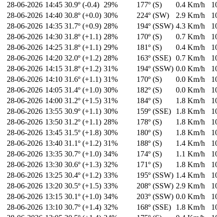
28-06-2026
14:45
30.9º (-0.4)
29%
177º (S)
0.4 Km/h
1
28-06-2026
14:40
30.8º (+0.0)
30%
224º (SW)
2.9 Km/h
1
28-06-2026
14:35
31.7º (+0.9)
28%
194º (SSW)
4.3 Km/h
1
28-06-2026
14:30
31.8º (+1.1)
28%
170º (S)
0.7 Km/h
1
28-06-2026
14:25
31.8º (+1.1)
29%
181º (S)
0.4 Km/h
1
28-06-2026
14:20
32.0º (+1.2)
28%
163º (SSE)
0.7 Km/h
1
28-06-2026
14:15
31.8º (+1.2)
31%
194º (SSW)
0.0 Km/h
1
28-06-2026
14:10
31.6º (+1.1)
31%
170º (S)
0.0 Km/h
1
28-06-2026
14:05
31.4º (+1.0)
30%
182º (S)
0.0 Km/h
1
28-06-2026
14:00
31.2º (+1.5)
31%
184º (S)
1.8 Km/h
1
28-06-2026
13:55
30.9º (+1.1)
30%
159º (SSE)
1.8 Km/h
1
28-06-2026
13:50
31.2º (+1.1)
28%
178º (S)
1.8 Km/h
1
28-06-2026
13:45
31.5º (+1.8)
30%
180º (S)
1.8 Km/h
1
28-06-2026
13:40
31.1º (+1.2)
31%
188º (S)
1.4 Km/h
1
28-06-2026
13:35
30.7º (+1.0)
34%
174º (S)
1.1 Km/h
1
28-06-2026
13:30
30.6º (+1.3)
32%
171º (S)
1.8 Km/h
1
28-06-2026
13:25
30.4º (+1.2)
33%
195º (SSW)
1.4 Km/h
1
28-06-2026
13:20
30.5º (+1.5)
33%
208º (SSW)
2.9 Km/h
1
28-06-2026
13:15
30.1º (+1.0)
34%
203º (SSW)
0.0 Km/h
1
28-06-2026
13:10
30.7º (+1.4)
32%
168º (SSE)
1.8 Km/h
1