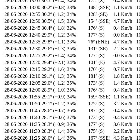
28-06-2026
13:05
30.5º (+1.4)
34%
175º (S)
0.4 Km/h
1
28-06-2026
13:00
30.2º (+0.8)
33%
148º (SSE)
1.1 Km/h
1
28-06-2026
12:55
30.2º (+1.2)
34%
128º (SE)
1.1 Km/h
1
28-06-2026
12:50
30.5º (+1.5)
33%
154º (SSE)
4.7 Km/h
1
28-06-2026
12:45
30.4º (+1.8)
32%
176º (S)
0.4 Km/h
1
28-06-2026
12:40
29.9º (+1.2)
34%
177º (S)
0.0 Km/h
1
28-06-2026
12:35
29.8º (+1.1)
33%
76º (ENE)
4.7 Km/h
1
28-06-2026
12:30
29.6º (+1.3)
35%
131º (SE)
2.2 Km/h
1
28-06-2026
12:25
29.2º (+1.4)
34%
177º (S)
0.0 Km/h
1
28-06-2026
12:20
29.4º (+2.1)
34%
101º (E)
4.7 Km/h
1
28-06-2026
12:15
29.2º (+1.6)
34%
170º (S)
0.7 Km/h
1
28-06-2026
12:10
29.1º (+1.3)
35%
181º (S)
1.8 Km/h
1
28-06-2026
12:05
29.0º (+1.2)
35%
173º (S)
1.4 Km/h
1
28-06-2026
12:00
28.9º (+1.0)
35%
176º (S)
0.4 Km/h
1
28-06-2026
11:55
29.1º (+0.9)
34%
159º (SSE)
1.1 Km/h
1
28-06-2026
11:50
29.1º (+1.2)
35%
175º (S)
3.2 Km/h
1
28-06-2026
11:45
28.6º (+0.7)
36%
187º (S)
0.4 Km/h
1
28-06-2026
11:40
28.1º (+0.6)
37%
173º (S)
0.4 Km/h
1
28-06-2026
11:35
28.3º (+0.9)
36%
177º (S)
3.6 Km/h
1
28-06-2026
11:30
28.3º (+1.4)
36%
175º (S)
2.2 Km/h
1
28-06-2026
11:25
28.0º (+1.4)
36%
167º (SSE)
4.3 Km/h
1