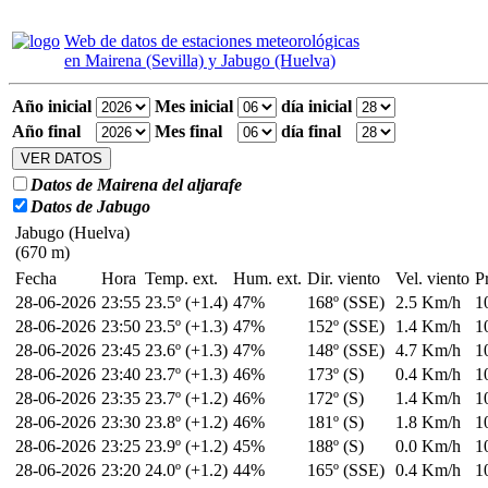
Web de datos de estaciones meteorológicas
en Mairena (Sevilla) y Jabugo (Huelva)
Año inicial
Mes inicial
día inicial
Año final
Mes final
día final
Datos de Mairena del aljarafe
Datos de Jabugo
Jabugo (Huelva)
(670 m)
Fecha
Hora
Temp. ext.
Hum. ext.
Dir. viento
Vel. viento
P
28-06-2026
23:55
23.5º (+1.4)
47%
168º (SSE)
2.5 Km/h
1
28-06-2026
23:50
23.5º (+1.3)
47%
152º (SSE)
1.4 Km/h
1
28-06-2026
23:45
23.6º (+1.3)
47%
148º (SSE)
4.7 Km/h
1
28-06-2026
23:40
23.7º (+1.3)
46%
173º (S)
0.4 Km/h
1
28-06-2026
23:35
23.7º (+1.2)
46%
172º (S)
1.4 Km/h
1
28-06-2026
23:30
23.8º (+1.2)
46%
181º (S)
1.8 Km/h
1
28-06-2026
23:25
23.9º (+1.2)
45%
188º (S)
0.0 Km/h
1
28-06-2026
23:20
24.0º (+1.2)
44%
165º (SSE)
0.4 Km/h
1