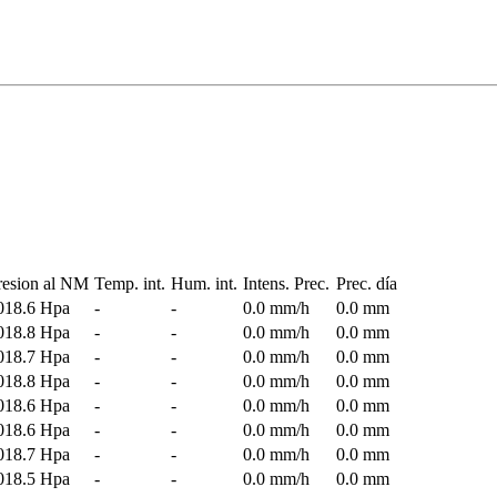
resion al NM
Temp. int.
Hum. int.
Intens. Prec.
Prec. día
018.6 Hpa
-
-
0.0 mm/h
0.0 mm
018.8 Hpa
-
-
0.0 mm/h
0.0 mm
018.7 Hpa
-
-
0.0 mm/h
0.0 mm
018.8 Hpa
-
-
0.0 mm/h
0.0 mm
018.6 Hpa
-
-
0.0 mm/h
0.0 mm
018.6 Hpa
-
-
0.0 mm/h
0.0 mm
018.7 Hpa
-
-
0.0 mm/h
0.0 mm
018.5 Hpa
-
-
0.0 mm/h
0.0 mm