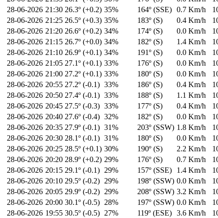
28-06-2026
21:30
26.3º (+0.2)
35%
164º (SSE)
0.7 Km/h
1
28-06-2026
21:25
26.5º (+0.3)
35%
183º (S)
0.4 Km/h
1
28-06-2026
21:20
26.6º (+0.2)
34%
174º (S)
0.0 Km/h
1
28-06-2026
21:15
26.7º (+0.0)
34%
182º (S)
1.4 Km/h
1
28-06-2026
21:10
26.9º (+0.1)
34%
191º (S)
0.0 Km/h
1
28-06-2026
21:05
27.1º (+0.1)
33%
176º (S)
0.0 Km/h
1
28-06-2026
21:00
27.2º (+0.1)
33%
180º (S)
0.0 Km/h
1
28-06-2026
20:55
27.2º (-0.1)
33%
186º (S)
0.4 Km/h
1
28-06-2026
20:50
27.4º (-0.1)
33%
188º (S)
1.1 Km/h
1
28-06-2026
20:45
27.5º (-0.3)
33%
177º (S)
0.4 Km/h
1
28-06-2026
20:40
27.6º (-0.4)
32%
182º (S)
0.0 Km/h
1
28-06-2026
20:35
27.9º (-0.1)
31%
203º (SSW)
1.8 Km/h
1
28-06-2026
20:30
28.1º (-0.1)
31%
180º (S)
0.0 Km/h
1
28-06-2026
20:25
28.5º (+0.1)
30%
190º (S)
2.2 Km/h
1
28-06-2026
20:20
28.9º (+0.2)
29%
176º (S)
0.7 Km/h
1
28-06-2026
20:15
29.1º (-0.1)
29%
157º (SSE)
1.4 Km/h
1
28-06-2026
20:10
29.5º (-0.2)
29%
198º (SSW)
0.0 Km/h
1
28-06-2026
20:05
29.9º (-0.2)
29%
208º (SSW)
3.2 Km/h
1
28-06-2026
20:00
30.1º (-0.5)
28%
197º (SSW)
0.0 Km/h
1
28-06-2026
19:55
30.5º (-0.5)
27%
119º (ESE)
3.6 Km/h
1