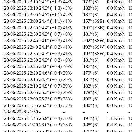
28-06-2026
23:15
24.2º (+1.3)
44%
173º (S)
0.0 Km/h
1
28-06-2026
23:10
24.3º (+1.3)
43%
182º (S)
0.0 Km/h
1
28-06-2026
23:05
24.3º (+1.1)
42%
187º (S)
0.4 Km/h
1
28-06-2026
23:00
24.4º (+1.1)
41%
157º (SSE)
0.4 Km/h
1
28-06-2026
22:55
24.4º (+1.0)
41%
105º (ESE)
0.4 Km/h
1
28-06-2026
22:50
24.3º (+0.7)
40%
181º (S)
0.0 Km/h
1
28-06-2026
22:45
24.0º (+0.3)
41%
202º (SSW)
0.4 Km/h
1
28-06-2026
22:40
24.1º (+0.2)
41%
193º (SSW)
0.0 Km/h
1
28-06-2026
22:35
24.3º (+0.3)
41%
193º (SSW)
0.4 Km/h
1
28-06-2026
22:30
24.3º (+0.2)
40%
181º (S)
0.0 Km/h
1
28-06-2026
22:25
24.6º (+0.4)
40%
187º (S)
0.0 Km/h
1
28-06-2026
22:20
24.6º (+0.4)
39%
179º (S)
0.0 Km/h
1
28-06-2026
22:15
24.7º (+0.5)
39%
181º (S)
0.0 Km/h
1
28-06-2026
22:10
24.9º (+0.7)
39%
182º (S)
0.0 Km/h
1
28-06-2026
22:05
25.2º (+0.7)
39%
178º (S)
0.0 Km/h
1
28-06-2026
22:00
25.3º (+0.5)
38%
190º (S)
0.0 Km/h
1
28-06-2026
21:55
25.5º (+0.4)
37%
180º (S)
0.0 Km/h
1
28-06-2026
21:50
-
-
-
-
-
28-06-2026
21:45
25.9º (+0.3)
36%
191º (S)
1.1 Km/h
1
28-06-2026
21:40
26.0º (+0.3)
36%
188º (S)
0.4 Km/h
1
28-06-2026
21:35
26.1º (+0.3)
36%
176º (S)
0.0 Km/h
1