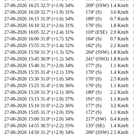
27-06-2026
16:25
32.5º (+1.9)
34%
209º (SSW)
1.4 Km/h
1
27-06-2026
16:20
32.7º (+1.9)
31%
174º (S)
3.6 Km/h
1
27-06-2026
16:15
31.9º (+1.6)
34%
189º (S)
0.7 Km/h
1
27-06-2026
16:10
32.1º (+2.6)
31%
176º (S)
1.8 Km/h
1
27-06-2026
16:05
32.2º (+2.4)
31%
110º (ESE)
2.9 Km/h
1
27-06-2026
16:00
31.8º (+1.7)
32%
184º (S)
0.7 Km/h
1
27-06-2026
15:55
31.5º (+1.4)
32%
182º (S)
2.2 Km/h
1
27-06-2026
15:50
31.3º (+1.3)
32%
204º (SSW)
1.8 Km/h
1
27-06-2026
15:45
30.9º (+1.2)
34%
241º (OSO)
1.8 Km/h
1
27-06-2026
15:40
31.7º (+2.0)
34%
177º (S)
1.1 Km/h
1
27-06-2026
15:35
31.4º (+2.1)
33%
176º (S)
1.4 Km/h
1
27-06-2026
15:30
31.0º (+1.0)
34%
170º (S)
2.5 Km/h
1
27-06-2026
15:25
31.4º (+1.9)
36%
176º (S)
1.1 Km/h
1
27-06-2026
15:20
31.3º (+2.1)
36%
180º (S)
2.2 Km/h
1
27-06-2026
15:15
31.4º (+2.0)
37%
191º (S)
1.1 Km/h
1
27-06-2026
15:10
31.6º (+2.2)
36%
177º (S)
3.2 Km/h
1
27-06-2026
15:05
31.3º (+2.0)
35%
172º (S)
1.1 Km/h
1
27-06-2026
15:00
31.0º (+2.0)
34%
217º (SW)
0.4 Km/h
1
27-06-2026
14:55
30.5º (+2.2)
35%
135º (SE)
1.4 Km/h
1
27-06-2026
14:50
31.2º (+2.9)
34%
206º (SSW)
2.5 Km/h
1