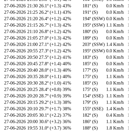
27-06-2026
21:30
26.1º (+1.3)
43%
181º (S)
0.0 Km/h
1
27-06-2026
21:25
26.2º (+1.1)
43%
191º (S)
0.0 Km/h
1
27-06-2026
21:20
26.4º (+1.2)
42%
194º (SSW)
0.0 Km/h
1
27-06-2026
21:15
26.7º (+1.3)
42%
195º (SSW)
1.1 Km/h
1
27-06-2026
21:10
26.8º (+1.2)
42%
180º (S)
0.0 Km/h
1
27-06-2026
21:05
27.0º (+1.3)
42%
189º (S)
0.0 Km/h
1
27-06-2026
21:00
27.1º (+1.2)
42%
203º (SSW)
1.4 Km/h
1
27-06-2026
20:55
27.3º (+1.2)
42%
195º (SSW)
0.0 Km/h
1
27-06-2026
20:50
27.5º (+1.2)
41%
183º (S)
0.0 Km/h
1
27-06-2026
20:45
27.8º (+1.4)
40%
185º (S)
0.0 Km/h
1
27-06-2026
20:40
28.0º (+1.3)
40%
177º (S)
0.0 Km/h
1
27-06-2026
20:35
28.0º (+1.1)
40%
175º (S)
1.1 Km/h
1
27-06-2026
20:30
28.2º (+1.0)
41%
185º (S)
0.0 Km/h
1
27-06-2026
20:25
28.4º (+0.8)
39%
175º (S)
1.1 Km/h
1
27-06-2026
20:20
28.7º (+0.9)
39%
154º (SSE)
1.1 Km/h
1
27-06-2026
20:15
29.2º (+1.3)
38%
179º (S)
1.1 Km/h
1
27-06-2026
20:10
29.7º (+1.7)
38%
155º (SSE)
1.4 Km/h
1
27-06-2026
20:05
30.1º (+2.2)
37%
182º (S)
0.4 Km/h
1
27-06-2026
20:00
30.6º (+3.2)
36%
186º (S)
1.1 Km/h
1
27-06-2026
19:55
31.0º (+3.7)
36%
188º (S)
1.8 Km/h
1