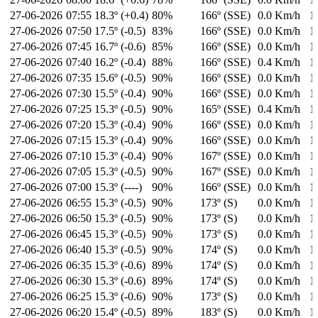
27-06-2026
07:55
18.3º (+0.4)
80%
166º (SSE)
0.0 Km/h
1
27-06-2026
07:50
17.5º (-0.5)
83%
166º (SSE)
0.0 Km/h
1
27-06-2026
07:45
16.7º (-0.6)
85%
166º (SSE)
0.0 Km/h
1
27-06-2026
07:40
16.2º (-0.4)
88%
166º (SSE)
0.4 Km/h
1
27-06-2026
07:35
15.6º (-0.5)
90%
166º (SSE)
0.0 Km/h
1
27-06-2026
07:30
15.5º (-0.4)
90%
166º (SSE)
0.0 Km/h
1
27-06-2026
07:25
15.3º (-0.5)
90%
165º (SSE)
0.4 Km/h
1
27-06-2026
07:20
15.3º (-0.4)
90%
166º (SSE)
0.0 Km/h
1
27-06-2026
07:15
15.3º (-0.4)
90%
166º (SSE)
0.0 Km/h
1
27-06-2026
07:10
15.3º (-0.4)
90%
167º (SSE)
0.0 Km/h
1
27-06-2026
07:05
15.3º (-0.5)
90%
167º (SSE)
0.0 Km/h
1
27-06-2026
07:00
15.3º (----)
90%
166º (SSE)
0.0 Km/h
1
27-06-2026
06:55
15.3º (-0.5)
90%
173º (S)
0.0 Km/h
1
27-06-2026
06:50
15.3º (-0.5)
90%
173º (S)
0.0 Km/h
1
27-06-2026
06:45
15.3º (-0.5)
90%
173º (S)
0.0 Km/h
1
27-06-2026
06:40
15.3º (-0.5)
90%
174º (S)
0.0 Km/h
1
27-06-2026
06:35
15.3º (-0.6)
89%
174º (S)
0.0 Km/h
1
27-06-2026
06:30
15.3º (-0.6)
89%
174º (S)
0.0 Km/h
1
27-06-2026
06:25
15.3º (-0.6)
90%
173º (S)
0.0 Km/h
1
27-06-2026
06:20
15.4º (-0.5)
89%
183º (S)
0.0 Km/h
1