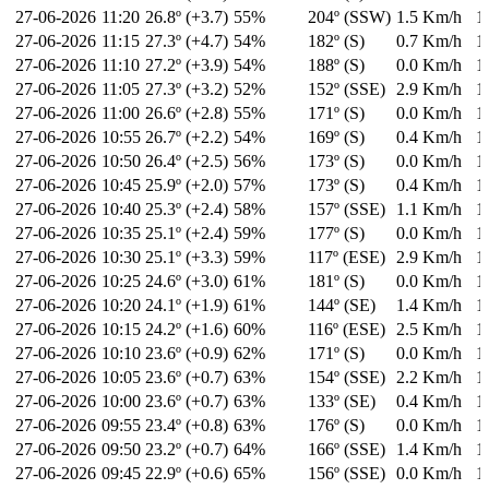
27-06-2026
11:20
26.8º (+3.7)
55%
204º (SSW)
1.5 Km/h
1
27-06-2026
11:15
27.3º (+4.7)
54%
182º (S)
0.7 Km/h
1
27-06-2026
11:10
27.2º (+3.9)
54%
188º (S)
0.0 Km/h
1
27-06-2026
11:05
27.3º (+3.2)
52%
152º (SSE)
2.9 Km/h
1
27-06-2026
11:00
26.6º (+2.8)
55%
171º (S)
0.0 Km/h
1
27-06-2026
10:55
26.7º (+2.2)
54%
169º (S)
0.4 Km/h
1
27-06-2026
10:50
26.4º (+2.5)
56%
173º (S)
0.0 Km/h
1
27-06-2026
10:45
25.9º (+2.0)
57%
173º (S)
0.4 Km/h
1
27-06-2026
10:40
25.3º (+2.4)
58%
157º (SSE)
1.1 Km/h
1
27-06-2026
10:35
25.1º (+2.4)
59%
177º (S)
0.0 Km/h
1
27-06-2026
10:30
25.1º (+3.3)
59%
117º (ESE)
2.9 Km/h
1
27-06-2026
10:25
24.6º (+3.0)
61%
181º (S)
0.0 Km/h
1
27-06-2026
10:20
24.1º (+1.9)
61%
144º (SE)
1.4 Km/h
1
27-06-2026
10:15
24.2º (+1.6)
60%
116º (ESE)
2.5 Km/h
1
27-06-2026
10:10
23.6º (+0.9)
62%
171º (S)
0.0 Km/h
1
27-06-2026
10:05
23.6º (+0.7)
63%
154º (SSE)
2.2 Km/h
1
27-06-2026
10:00
23.6º (+0.7)
63%
133º (SE)
0.4 Km/h
1
27-06-2026
09:55
23.4º (+0.8)
63%
176º (S)
0.0 Km/h
1
27-06-2026
09:50
23.2º (+0.7)
64%
166º (SSE)
1.4 Km/h
1
27-06-2026
09:45
22.9º (+0.6)
65%
156º (SSE)
0.0 Km/h
1