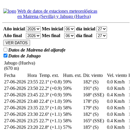
Web de datos de estaciones meteorológicas
en Mairena (Sevilla) y Jabugo (Huelva)
Año inicial
Mes inicial
día inicial
Año final
Mes final
día final
Datos de Mairena del aljarafe
Datos de Jabugo
Jabugo (Huelva)
(670 m)
Fecha
Hora
Temp. ext.
Hum. ext.
Dir. viento
Vel. viento
P
27-06-2026
23:55
22.1º (+0.8)
59%
182º (S)
0.0 Km/h
1
27-06-2026
23:50
22.2º (+0.9)
59%
191º (S)
0.0 Km/h
1
27-06-2026
23:45
22.3º (+0.9)
59%
168º (SSE)
0.4 Km/h
1
27-06-2026
23:40
22.4º (+1.0)
59%
178º (S)
0.0 Km/h
1
27-06-2026
23:35
22.5º (+1.0)
58%
179º (S)
0.0 Km/h
1
27-06-2026
23:30
22.6º (+1.1)
58%
182º (S)
0.0 Km/h
1
27-06-2026
23:25
22.7º (+1.1)
58%
165º (SSE)
0.4 Km/h
1
27-06-2026
23:20
22.8º (+1.1)
57%
185º (S)
0.0 Km/h
1