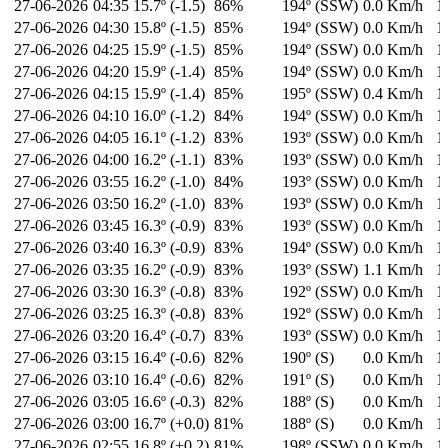
27-06-2026
04:35
15.7º (-1.5)
86%
194º (SSW)
0.0 Km/h
1
27-06-2026
04:30
15.8º (-1.5)
85%
194º (SSW)
0.0 Km/h
1
27-06-2026
04:25
15.9º (-1.5)
85%
194º (SSW)
0.0 Km/h
1
27-06-2026
04:20
15.9º (-1.4)
85%
194º (SSW)
0.0 Km/h
1
27-06-2026
04:15
15.9º (-1.4)
85%
195º (SSW)
0.4 Km/h
1
27-06-2026
04:10
16.0º (-1.2)
84%
194º (SSW)
0.0 Km/h
1
27-06-2026
04:05
16.1º (-1.2)
83%
193º (SSW)
0.0 Km/h
1
27-06-2026
04:00
16.2º (-1.1)
83%
193º (SSW)
0.0 Km/h
1
27-06-2026
03:55
16.2º (-1.0)
84%
193º (SSW)
0.0 Km/h
1
27-06-2026
03:50
16.2º (-1.0)
83%
193º (SSW)
0.0 Km/h
1
27-06-2026
03:45
16.3º (-0.9)
83%
193º (SSW)
0.0 Km/h
1
27-06-2026
03:40
16.3º (-0.9)
83%
194º (SSW)
0.0 Km/h
1
27-06-2026
03:35
16.2º (-0.9)
83%
193º (SSW)
1.1 Km/h
1
27-06-2026
03:30
16.3º (-0.8)
83%
192º (SSW)
0.0 Km/h
1
27-06-2026
03:25
16.3º (-0.8)
83%
192º (SSW)
0.0 Km/h
1
27-06-2026
03:20
16.4º (-0.7)
83%
193º (SSW)
0.0 Km/h
1
27-06-2026
03:15
16.4º (-0.6)
82%
190º (S)
0.0 Km/h
1
27-06-2026
03:10
16.4º (-0.6)
82%
191º (S)
0.0 Km/h
1
27-06-2026
03:05
16.6º (-0.3)
82%
188º (S)
0.0 Km/h
1
27-06-2026
03:00
16.7º (+0.0)
81%
188º (S)
0.0 Km/h
1
27-06-2026
02:55
16.8º (+0.2)
81%
198º (SSW)
0.0 Km/h
1