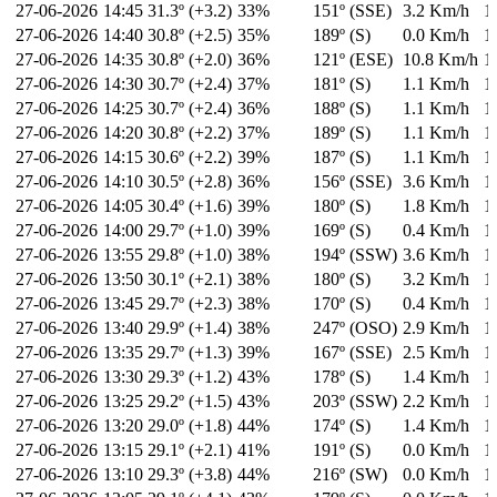
27-06-2026
14:45
31.3º (+3.2)
33%
151º (SSE)
3.2 Km/h
1
27-06-2026
14:40
30.8º (+2.5)
35%
189º (S)
0.0 Km/h
1
27-06-2026
14:35
30.8º (+2.0)
36%
121º (ESE)
10.8 Km/h
1
27-06-2026
14:30
30.7º (+2.4)
37%
181º (S)
1.1 Km/h
1
27-06-2026
14:25
30.7º (+2.4)
36%
188º (S)
1.1 Km/h
1
27-06-2026
14:20
30.8º (+2.2)
37%
189º (S)
1.1 Km/h
1
27-06-2026
14:15
30.6º (+2.2)
39%
187º (S)
1.1 Km/h
1
27-06-2026
14:10
30.5º (+2.8)
36%
156º (SSE)
3.6 Km/h
1
27-06-2026
14:05
30.4º (+1.6)
39%
180º (S)
1.8 Km/h
1
27-06-2026
14:00
29.7º (+1.0)
39%
169º (S)
0.4 Km/h
1
27-06-2026
13:55
29.8º (+1.0)
38%
194º (SSW)
3.6 Km/h
1
27-06-2026
13:50
30.1º (+2.1)
38%
180º (S)
3.2 Km/h
1
27-06-2026
13:45
29.7º (+2.3)
38%
170º (S)
0.4 Km/h
1
27-06-2026
13:40
29.9º (+1.4)
38%
247º (OSO)
2.9 Km/h
1
27-06-2026
13:35
29.7º (+1.3)
39%
167º (SSE)
2.5 Km/h
1
27-06-2026
13:30
29.3º (+1.2)
43%
178º (S)
1.4 Km/h
1
27-06-2026
13:25
29.2º (+1.5)
43%
203º (SSW)
2.2 Km/h
1
27-06-2026
13:20
29.0º (+1.8)
44%
174º (S)
1.4 Km/h
1
27-06-2026
13:15
29.1º (+2.1)
41%
191º (S)
0.0 Km/h
1
27-06-2026
13:10
29.3º (+3.8)
44%
216º (SW)
0.0 Km/h
1