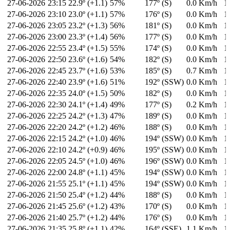
27-06-2026
23:15
22.9º (+1.1)
57%
177º (S)
0.0 Km/h
1
27-06-2026
23:10
23.0º (+1.1)
57%
176º (S)
0.0 Km/h
1
27-06-2026
23:05
23.2º (+1.3)
56%
181º (S)
0.0 Km/h
1
27-06-2026
23:00
23.3º (+1.4)
56%
177º (S)
0.0 Km/h
1
27-06-2026
22:55
23.4º (+1.5)
55%
174º (S)
0.0 Km/h
1
27-06-2026
22:50
23.6º (+1.6)
54%
182º (S)
0.0 Km/h
1
27-06-2026
22:45
23.7º (+1.6)
53%
185º (S)
0.7 Km/h
1
27-06-2026
22:40
23.9º (+1.6)
51%
192º (SSW)
0.0 Km/h
1
27-06-2026
22:35
24.0º (+1.5)
50%
182º (S)
0.0 Km/h
1
27-06-2026
22:30
24.1º (+1.4)
49%
177º (S)
0.2 Km/h
1
27-06-2026
22:25
24.2º (+1.3)
47%
189º (S)
0.0 Km/h
1
27-06-2026
22:20
24.2º (+1.2)
46%
188º (S)
0.0 Km/h
1
27-06-2026
22:15
24.2º (+1.0)
46%
194º (SSW)
0.0 Km/h
1
27-06-2026
22:10
24.2º (+0.9)
46%
195º (SSW)
0.0 Km/h
1
27-06-2026
22:05
24.5º (+1.0)
46%
196º (SSW)
0.0 Km/h
1
27-06-2026
22:00
24.8º (+1.1)
45%
194º (SSW)
0.0 Km/h
1
27-06-2026
21:55
25.1º (+1.1)
45%
194º (SSW)
0.0 Km/h
1
27-06-2026
21:50
25.4º (+1.2)
44%
188º (S)
0.0 Km/h
1
27-06-2026
21:45
25.6º (+1.2)
43%
170º (S)
0.0 Km/h
1
27-06-2026
21:40
25.7º (+1.2)
44%
176º (S)
0.0 Km/h
1
27-06-2026
21:35
25.8º (+1.1)
42%
164º (SSE)
1.1 Km/h
1