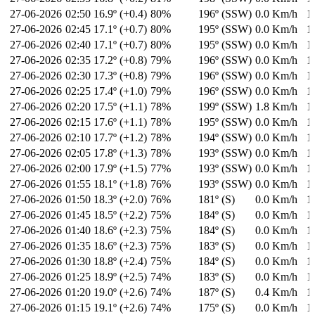
27-06-2026
02:50
16.9º (+0.4)
80%
196º (SSW)
0.0 Km/h
1
27-06-2026
02:45
17.1º (+0.7)
80%
195º (SSW)
0.0 Km/h
1
27-06-2026
02:40
17.1º (+0.7)
80%
195º (SSW)
0.0 Km/h
1
27-06-2026
02:35
17.2º (+0.8)
79%
196º (SSW)
0.0 Km/h
1
27-06-2026
02:30
17.3º (+0.8)
79%
196º (SSW)
0.0 Km/h
1
27-06-2026
02:25
17.4º (+1.0)
79%
196º (SSW)
0.0 Km/h
1
27-06-2026
02:20
17.5º (+1.1)
78%
199º (SSW)
1.8 Km/h
1
27-06-2026
02:15
17.6º (+1.1)
78%
195º (SSW)
0.0 Km/h
1
27-06-2026
02:10
17.7º (+1.2)
78%
194º (SSW)
0.0 Km/h
1
27-06-2026
02:05
17.8º (+1.3)
78%
193º (SSW)
0.0 Km/h
1
27-06-2026
02:00
17.9º (+1.5)
77%
193º (SSW)
0.0 Km/h
1
27-06-2026
01:55
18.1º (+1.8)
76%
193º (SSW)
0.0 Km/h
1
27-06-2026
01:50
18.3º (+2.0)
76%
181º (S)
0.0 Km/h
1
27-06-2026
01:45
18.5º (+2.2)
75%
184º (S)
0.0 Km/h
1
27-06-2026
01:40
18.6º (+2.3)
75%
184º (S)
0.0 Km/h
1
27-06-2026
01:35
18.6º (+2.3)
75%
183º (S)
0.0 Km/h
1
27-06-2026
01:30
18.8º (+2.4)
75%
184º (S)
0.0 Km/h
1
27-06-2026
01:25
18.9º (+2.5)
74%
183º (S)
0.0 Km/h
1
27-06-2026
01:20
19.0º (+2.6)
74%
187º (S)
0.4 Km/h
1
27-06-2026
01:15
19.1º (+2.6)
74%
175º (S)
0.0 Km/h
1