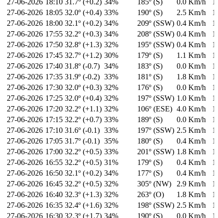
27-06-2026
18:10
31.7º (+0.2)
34%
185º (S)
0.0 Km/h
1
27-06-2026
18:05
32.0º (+0.4)
33%
190º (S)
2.5 Km/h
1
27-06-2026
18:00
32.1º (+0.2)
34%
209º (SSW)
0.4 Km/h
1
27-06-2026
17:55
32.2º (+0.3)
34%
208º (SSW)
0.4 Km/h
1
27-06-2026
17:50
32.8º (+1.3)
32%
195º (SSW)
0.4 Km/h
1
27-06-2026
17:45
32.7º (+1.2)
30%
179º (S)
1.1 Km/h
1
27-06-2026
17:40
31.8º (-0.7)
34%
183º (S)
0.0 Km/h
1
27-06-2026
17:35
31.9º (-0.2)
33%
181º (S)
1.8 Km/h
1
27-06-2026
17:30
32.0º (+0.3)
32%
176º (S)
0.0 Km/h
1
27-06-2026
17:25
32.0º (+0.4)
32%
197º (SSW)
1.0 Km/h
1
27-06-2026
17:20
32.2º (+1.1)
32%
106º (ESE)
4.0 Km/h
1
27-06-2026
17:15
32.2º (+0.7)
33%
189º (S)
0.0 Km/h
1
27-06-2026
17:10
31.6º (-0.1)
33%
197º (SSW)
2.5 Km/h
1
27-06-2026
17:05
31.7º (-0.1)
35%
180º (S)
0.4 Km/h
1
27-06-2026
17:00
32.2º (+0.5)
33%
201º (SSW)
1.8 Km/h
1
27-06-2026
16:55
32.2º (+0.5)
31%
179º (S)
0.4 Km/h
1
27-06-2026
16:50
32.1º (+0.2)
34%
177º (S)
0.4 Km/h
1
27-06-2026
16:45
32.2º (+0.5)
32%
305º (NW)
2.9 Km/h
1
27-06-2026
16:40
32.3º (+1.3)
32%
263º (O)
1.8 Km/h
1
27-06-2026
16:35
32.4º (+1.6)
32%
198º (SSW)
2.5 Km/h
1
27-06-2026
16:30
32.3º (+1.7)
34%
190º (S)
0.0 Km/h
1