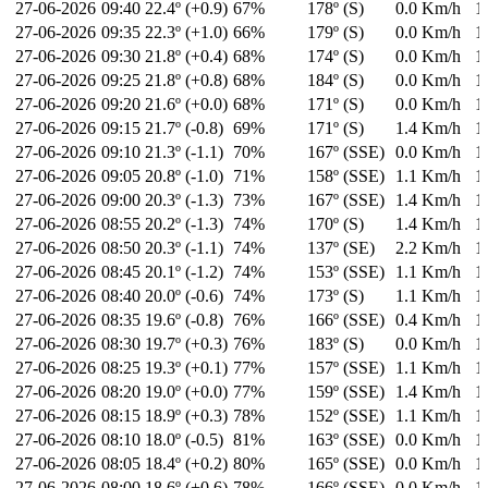
27-06-2026
09:40
22.4º (+0.9)
67%
178º (S)
0.0 Km/h
1
27-06-2026
09:35
22.3º (+1.0)
66%
179º (S)
0.0 Km/h
1
27-06-2026
09:30
21.8º (+0.4)
68%
174º (S)
0.0 Km/h
1
27-06-2026
09:25
21.8º (+0.8)
68%
184º (S)
0.0 Km/h
1
27-06-2026
09:20
21.6º (+0.0)
68%
171º (S)
0.0 Km/h
1
27-06-2026
09:15
21.7º (-0.8)
69%
171º (S)
1.4 Km/h
1
27-06-2026
09:10
21.3º (-1.1)
70%
167º (SSE)
0.0 Km/h
1
27-06-2026
09:05
20.8º (-1.0)
71%
158º (SSE)
1.1 Km/h
1
27-06-2026
09:00
20.3º (-1.3)
73%
167º (SSE)
1.4 Km/h
1
27-06-2026
08:55
20.2º (-1.3)
74%
170º (S)
1.4 Km/h
1
27-06-2026
08:50
20.3º (-1.1)
74%
137º (SE)
2.2 Km/h
1
27-06-2026
08:45
20.1º (-1.2)
74%
153º (SSE)
1.1 Km/h
1
27-06-2026
08:40
20.0º (-0.6)
74%
173º (S)
1.1 Km/h
1
27-06-2026
08:35
19.6º (-0.8)
76%
166º (SSE)
0.4 Km/h
1
27-06-2026
08:30
19.7º (+0.3)
76%
183º (S)
0.0 Km/h
1
27-06-2026
08:25
19.3º (+0.1)
77%
157º (SSE)
1.1 Km/h
1
27-06-2026
08:20
19.0º (+0.0)
77%
159º (SSE)
1.4 Km/h
1
27-06-2026
08:15
18.9º (+0.3)
78%
152º (SSE)
1.1 Km/h
1
27-06-2026
08:10
18.0º (-0.5)
81%
163º (SSE)
0.0 Km/h
1
27-06-2026
08:05
18.4º (+0.2)
80%
165º (SSE)
0.0 Km/h
1
27-06-2026
08:00
18.6º (+0.6)
78%
166º (SSE)
0.0 Km/h
1