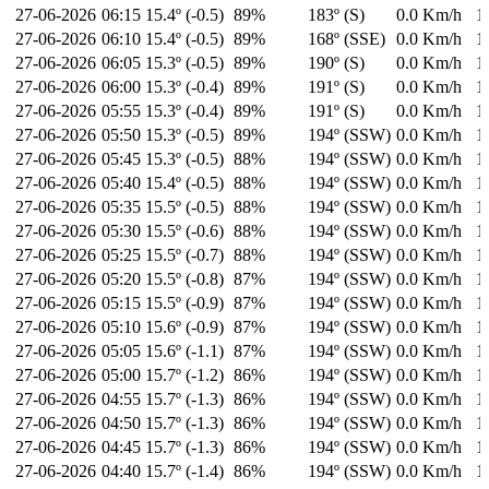
27-06-2026
06:15
15.4º (-0.5)
89%
183º (S)
0.0 Km/h
1
27-06-2026
06:10
15.4º (-0.5)
89%
168º (SSE)
0.0 Km/h
1
27-06-2026
06:05
15.3º (-0.5)
89%
190º (S)
0.0 Km/h
1
27-06-2026
06:00
15.3º (-0.4)
89%
191º (S)
0.0 Km/h
1
27-06-2026
05:55
15.3º (-0.4)
89%
191º (S)
0.0 Km/h
1
27-06-2026
05:50
15.3º (-0.5)
89%
194º (SSW)
0.0 Km/h
1
27-06-2026
05:45
15.3º (-0.5)
88%
194º (SSW)
0.0 Km/h
1
27-06-2026
05:40
15.4º (-0.5)
88%
194º (SSW)
0.0 Km/h
1
27-06-2026
05:35
15.5º (-0.5)
88%
194º (SSW)
0.0 Km/h
1
27-06-2026
05:30
15.5º (-0.6)
88%
194º (SSW)
0.0 Km/h
1
27-06-2026
05:25
15.5º (-0.7)
88%
194º (SSW)
0.0 Km/h
1
27-06-2026
05:20
15.5º (-0.8)
87%
194º (SSW)
0.0 Km/h
1
27-06-2026
05:15
15.5º (-0.9)
87%
194º (SSW)
0.0 Km/h
1
27-06-2026
05:10
15.6º (-0.9)
87%
194º (SSW)
0.0 Km/h
1
27-06-2026
05:05
15.6º (-1.1)
87%
194º (SSW)
0.0 Km/h
1
27-06-2026
05:00
15.7º (-1.2)
86%
194º (SSW)
0.0 Km/h
1
27-06-2026
04:55
15.7º (-1.3)
86%
194º (SSW)
0.0 Km/h
1
27-06-2026
04:50
15.7º (-1.3)
86%
194º (SSW)
0.0 Km/h
1
27-06-2026
04:45
15.7º (-1.3)
86%
194º (SSW)
0.0 Km/h
1
27-06-2026
04:40
15.7º (-1.4)
86%
194º (SSW)
0.0 Km/h
1