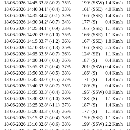
18-06-2026
14:45
33.8º (-0.2)
35%
199º (SSW)
1.4 Km/h
1
18-06-2026
14:40
34.1º (-0.4)
33%
161º (SSE)
4.0 Km/h
1
18-06-2026
14:35
34.4º (-0.1)
32%
166º (SSE)
1.4 Km/h
1
18-06-2026
14:30
34.2º (-0.7)
34%
177º (S)
0.4 Km/h
1
18-06-2026
14:25
34.1º (-0.9)
33%
165º (SSE)
1.1 Km/h
1
18-06-2026
14:20
33.9º (-1.0)
35%
166º (SSE)
1.1 Km/h
1
18-06-2026
14:15
33.7º (-1.2)
36%
167º (SSE)
1.8 Km/h
1
18-06-2026
14:10
33.6º (-1.3)
35%
166º (SSE)
2.5 Km/h
1
18-06-2026
14:05
33.5º (-0.7)
36%
124º (SE)
1.1 Km/h
1
18-06-2026
14:00
34.0º (-0.3)
36%
187º (S)
0.4 Km/h
1
18-06-2026
13:55
33.7º (-0.4)
37%
201º (SSW)
0.4 Km/h
1
18-06-2026
13:50
33.3º (-0.5)
38%
186º (S)
0.4 Km/h
1
18-06-2026
13:45
33.0º (-0.5)
37%
171º (S)
1.4 Km/h
1
18-06-2026
13:40
33.3º (-0.7)
35%
180º (S)
0.4 Km/h
1
18-06-2026
13:35
33.3º (-0.4)
38%
195º (SSW)
0.0 Km/h
1
18-06-2026
13:30
32.9º (-1.0)
38%
188º (S)
1.1 Km/h
1
18-06-2026
13:25
32.8º (-1.1)
37%
187º (S)
1.4 Km/h
1
18-06-2026
13:20
33.3º (-0.3)
36%
177º (S)
1.1 Km/h
1
18-06-2026
13:15
32.7º (-0.4)
38%
159º (SSE)
1.1 Km/h
1
18-06-2026
13:10
32.6º (-0.6)
38%
199º (SSW)
2.2 Km/h
1