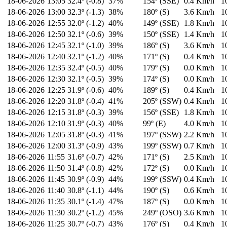
18-06-2026
13:05
32.4º (-0.8)
37%
154º (SSE)
0.4 Km/h
1
18-06-2026
13:00
32.3º (-1.3)
38%
180º (S)
3.6 Km/h
1
18-06-2026
12:55
32.0º (-1.2)
40%
149º (SSE)
1.8 Km/h
1
18-06-2026
12:50
32.1º (-0.6)
39%
150º (SSE)
1.4 Km/h
1
18-06-2026
12:45
32.1º (-1.0)
39%
186º (S)
3.6 Km/h
1
18-06-2026
12:40
32.1º (-1.2)
40%
171º (S)
0.4 Km/h
1
18-06-2026
12:35
32.4º (-0.5)
40%
179º (S)
0.0 Km/h
1
18-06-2026
12:30
32.1º (-0.5)
39%
174º (S)
0.0 Km/h
1
18-06-2026
12:25
31.9º (-0.6)
40%
189º (S)
0.4 Km/h
1
18-06-2026
12:20
31.8º (-0.4)
41%
205º (SSW)
0.4 Km/h
1
18-06-2026
12:15
31.8º (-0.3)
39%
156º (SSE)
1.8 Km/h
1
18-06-2026
12:10
31.9º (-0.3)
40%
99º (E)
4.0 Km/h
1
18-06-2026
12:05
31.8º (-0.3)
41%
197º (SSW)
2.2 Km/h
1
18-06-2026
12:00
31.3º (-0.9)
43%
199º (SSW)
0.7 Km/h
1
18-06-2026
11:55
31.6º (-0.7)
42%
171º (S)
2.5 Km/h
1
18-06-2026
11:50
31.4º (-0.8)
42%
172º (S)
0.0 Km/h
1
18-06-2026
11:45
30.9º (-0.9)
44%
199º (SSW)
0.4 Km/h
1
18-06-2026
11:40
30.8º (-1.1)
44%
190º (S)
0.6 Km/h
1
18-06-2026
11:35
30.1º (-1.4)
47%
187º (S)
0.0 Km/h
1
18-06-2026
11:30
30.2º (-1.2)
45%
249º (OSO)
3.6 Km/h
1
18-06-2026
11:25
30.7º (-0.7)
43%
176º (S)
0.4 Km/h
1