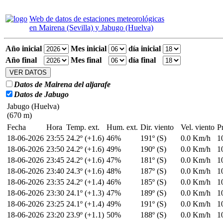
Web de datos de estaciones meteorológicas
en Mairena (Sevilla) y Jabugo (Huelva)
Año inicial
Mes inicial
día inicial
Año final
Mes final
día final
Datos de Mairena del aljarafe
Datos de Jabugo
Jabugo (Huelva)
(670 m)
Fecha
Hora
Temp. ext.
Hum. ext.
Dir. viento
Vel. viento
P
18-06-2026
23:55
24.2º (+1.6)
46%
191º (S)
0.0 Km/h
1
18-06-2026
23:50
24.2º (+1.6)
49%
190º (S)
0.0 Km/h
1
18-06-2026
23:45
24.2º (+1.6)
47%
181º (S)
0.0 Km/h
1
18-06-2026
23:40
24.3º (+1.6)
48%
187º (S)
0.0 Km/h
1
18-06-2026
23:35
24.2º (+1.4)
46%
185º (S)
0.0 Km/h
1
18-06-2026
23:30
24.1º (+1.3)
47%
189º (S)
0.0 Km/h
1
18-06-2026
23:25
24.1º (+1.4)
49%
191º (S)
0.0 Km/h
1
18-06-2026
23:20
23.9º (+1.1)
50%
188º (S)
0.0 Km/h
1