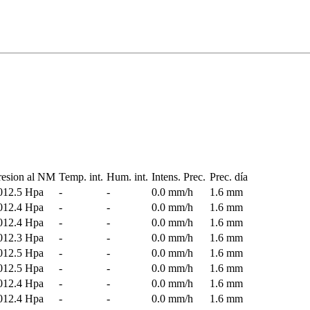
resion al NM
Temp. int.
Hum. int.
Intens. Prec.
Prec. día
012.5 Hpa
-
-
0.0 mm/h
1.6 mm
012.4 Hpa
-
-
0.0 mm/h
1.6 mm
012.4 Hpa
-
-
0.0 mm/h
1.6 mm
012.3 Hpa
-
-
0.0 mm/h
1.6 mm
012.5 Hpa
-
-
0.0 mm/h
1.6 mm
012.5 Hpa
-
-
0.0 mm/h
1.6 mm
012.4 Hpa
-
-
0.0 mm/h
1.6 mm
012.4 Hpa
-
-
0.0 mm/h
1.6 mm