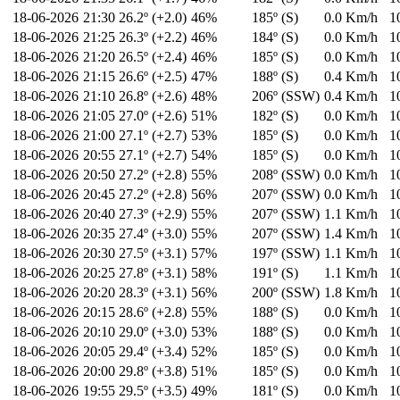
18-06-2026
21:30
26.2º (+2.0)
46%
185º (S)
0.0 Km/h
1
18-06-2026
21:25
26.3º (+2.2)
46%
184º (S)
0.0 Km/h
1
18-06-2026
21:20
26.5º (+2.4)
46%
185º (S)
0.0 Km/h
1
18-06-2026
21:15
26.6º (+2.5)
47%
188º (S)
0.4 Km/h
1
18-06-2026
21:10
26.8º (+2.6)
48%
206º (SSW)
0.4 Km/h
1
18-06-2026
21:05
27.0º (+2.6)
51%
182º (S)
0.0 Km/h
1
18-06-2026
21:00
27.1º (+2.7)
53%
185º (S)
0.0 Km/h
1
18-06-2026
20:55
27.1º (+2.7)
54%
185º (S)
0.0 Km/h
1
18-06-2026
20:50
27.2º (+2.8)
55%
208º (SSW)
0.0 Km/h
1
18-06-2026
20:45
27.2º (+2.8)
56%
207º (SSW)
0.0 Km/h
1
18-06-2026
20:40
27.3º (+2.9)
55%
207º (SSW)
1.1 Km/h
1
18-06-2026
20:35
27.4º (+3.0)
55%
207º (SSW)
1.4 Km/h
1
18-06-2026
20:30
27.5º (+3.1)
57%
197º (SSW)
1.1 Km/h
1
18-06-2026
20:25
27.8º (+3.1)
58%
191º (S)
1.1 Km/h
1
18-06-2026
20:20
28.3º (+3.1)
56%
200º (SSW)
1.8 Km/h
1
18-06-2026
20:15
28.6º (+2.8)
55%
188º (S)
0.0 Km/h
1
18-06-2026
20:10
29.0º (+3.0)
53%
188º (S)
0.0 Km/h
1
18-06-2026
20:05
29.4º (+3.4)
52%
185º (S)
0.0 Km/h
1
18-06-2026
20:00
29.8º (+3.8)
51%
185º (S)
0.0 Km/h
1
18-06-2026
19:55
29.5º (+3.5)
49%
181º (S)
0.0 Km/h
1