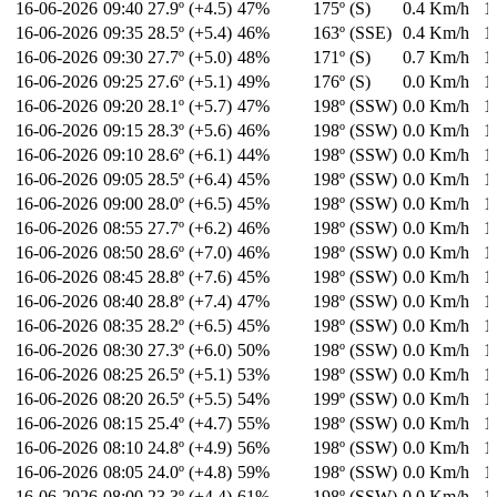
16-06-2026
09:40
27.9º (+4.5)
47%
175º (S)
0.4 Km/h
1
16-06-2026
09:35
28.5º (+5.4)
46%
163º (SSE)
0.4 Km/h
1
16-06-2026
09:30
27.7º (+5.0)
48%
171º (S)
0.7 Km/h
1
16-06-2026
09:25
27.6º (+5.1)
49%
176º (S)
0.0 Km/h
1
16-06-2026
09:20
28.1º (+5.7)
47%
198º (SSW)
0.0 Km/h
1
16-06-2026
09:15
28.3º (+5.6)
46%
198º (SSW)
0.0 Km/h
1
16-06-2026
09:10
28.6º (+6.1)
44%
198º (SSW)
0.0 Km/h
1
16-06-2026
09:05
28.5º (+6.4)
45%
198º (SSW)
0.0 Km/h
1
16-06-2026
09:00
28.0º (+6.5)
45%
198º (SSW)
0.0 Km/h
1
16-06-2026
08:55
27.7º (+6.2)
46%
198º (SSW)
0.0 Km/h
1
16-06-2026
08:50
28.6º (+7.0)
46%
198º (SSW)
0.0 Km/h
1
16-06-2026
08:45
28.8º (+7.6)
45%
198º (SSW)
0.0 Km/h
1
16-06-2026
08:40
28.8º (+7.4)
47%
198º (SSW)
0.0 Km/h
1
16-06-2026
08:35
28.2º (+6.5)
45%
198º (SSW)
0.0 Km/h
1
16-06-2026
08:30
27.3º (+6.0)
50%
198º (SSW)
0.0 Km/h
1
16-06-2026
08:25
26.5º (+5.1)
53%
198º (SSW)
0.0 Km/h
1
16-06-2026
08:20
26.5º (+5.5)
54%
199º (SSW)
0.0 Km/h
1
16-06-2026
08:15
25.4º (+4.7)
55%
198º (SSW)
0.0 Km/h
1
16-06-2026
08:10
24.8º (+4.9)
56%
198º (SSW)
0.0 Km/h
1
16-06-2026
08:05
24.0º (+4.8)
59%
198º (SSW)
0.0 Km/h
1
16-06-2026
08:00
23.3º (+4.4)
61%
198º (SSW)
0.0 Km/h
1