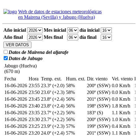
Web de datos de estaciones meteorológicas
en Mairena (Sevilla) y Jabugo (Huelva)
Año inicial
Mes inicial
día inicial
Año final
Mes final
día final
Datos de Mairena del aljarafe
Datos de Jabugo
Jabugo (Huelva)
(670 m)
Fecha
Hora
Temp. ext.
Hum. ext.
Dir. viento
Vel. viento
P
16-06-2026
23:55
23.3º (+2.0)
58%
200º (SSW)
0.0 Km/h
1
16-06-2026
23:50
23.6º (+2.3)
58%
200º (SSW)
0.0 Km/h
1
16-06-2026
23:45
23.8º (+2.4)
56%
201º (SSW)
0.0 Km/h
1
16-06-2026
23:40
23.8º (+2.4)
56%
198º (SSW)
1.8 Km/h
1
16-06-2026
23:35
23.7º (+2.2)
56%
183º (S)
1.1 Km/h
1
16-06-2026
23:30
23.7º (+2.2)
56%
200º (SSW)
1.0 Km/h
1
16-06-2026
23:25
23.9º (+2.3)
57%
199º (SSW)
0.4 Km/h
1
16-06-2026
23:20
24.0º (+2.4)
57%
201º (SSW)
1.1 Km/h
1