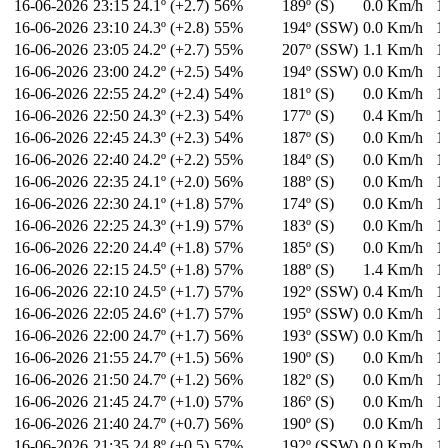
16-06-2026
23:15
24.1º (+2.7)
56%
189º (S)
0.0 Km/h
1
16-06-2026
23:10
24.3º (+2.8)
55%
194º (SSW)
0.0 Km/h
1
16-06-2026
23:05
24.2º (+2.7)
55%
207º (SSW)
1.1 Km/h
1
16-06-2026
23:00
24.2º (+2.5)
54%
194º (SSW)
0.0 Km/h
1
16-06-2026
22:55
24.2º (+2.4)
54%
181º (S)
0.0 Km/h
1
16-06-2026
22:50
24.3º (+2.3)
54%
177º (S)
0.4 Km/h
1
16-06-2026
22:45
24.3º (+2.3)
54%
187º (S)
0.0 Km/h
1
16-06-2026
22:40
24.2º (+2.2)
55%
184º (S)
0.0 Km/h
1
16-06-2026
22:35
24.1º (+2.0)
56%
188º (S)
0.0 Km/h
1
16-06-2026
22:30
24.1º (+1.8)
57%
174º (S)
0.0 Km/h
1
16-06-2026
22:25
24.3º (+1.9)
57%
183º (S)
0.0 Km/h
1
16-06-2026
22:20
24.4º (+1.8)
57%
185º (S)
0.0 Km/h
1
16-06-2026
22:15
24.5º (+1.8)
57%
188º (S)
1.4 Km/h
1
16-06-2026
22:10
24.5º (+1.7)
57%
192º (SSW)
0.4 Km/h
1
16-06-2026
22:05
24.6º (+1.7)
57%
195º (SSW)
0.0 Km/h
1
16-06-2026
22:00
24.7º (+1.7)
56%
193º (SSW)
0.0 Km/h
1
16-06-2026
21:55
24.7º (+1.5)
56%
190º (S)
0.0 Km/h
1
16-06-2026
21:50
24.7º (+1.2)
56%
182º (S)
0.0 Km/h
1
16-06-2026
21:45
24.7º (+1.0)
57%
186º (S)
0.0 Km/h
1
16-06-2026
21:40
24.7º (+0.7)
56%
190º (S)
0.0 Km/h
1
16-06-2026
21:35
24.8º (+0.5)
57%
192º (SSW)
0.0 Km/h
1