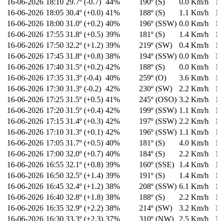
16-06-2026
18:10
29.7º (-0.7)
44%
190º (S)
0.0 Km/h
1
16-06-2026
18:05
30.4º (+0.0)
41%
188º (S)
1.1 Km/h
1
16-06-2026
18:00
31.0º (+0.2)
40%
196º (SSW)
0.0 Km/h
1
16-06-2026
17:55
31.8º (+0.5)
39%
181º (S)
1.4 Km/h
1
16-06-2026
17:50
32.2º (+1.2)
39%
219º (SW)
0.4 Km/h
1
16-06-2026
17:45
31.8º (+0.8)
38%
194º (SSW)
0.0 Km/h
1
16-06-2026
17:40
31.5º (+0.2)
42%
188º (S)
0.0 Km/h
1
16-06-2026
17:35
31.3º (-0.4)
40%
259º (O)
3.6 Km/h
1
16-06-2026
17:30
31.3º (-0.2)
42%
230º (SW)
2.2 Km/h
1
16-06-2026
17:25
31.5º (+0.5)
41%
245º (OSO)
3.2 Km/h
1
16-06-2026
17:20
31.5º (+0.4)
42%
199º (SSW)
1.1 Km/h
1
16-06-2026
17:15
31.4º (+0.3)
42%
197º (SSW)
2.2 Km/h
1
16-06-2026
17:10
31.3º (+0.1)
42%
196º (SSW)
1.1 Km/h
1
16-06-2026
17:05
31.7º (+0.5)
40%
181º (S)
4.0 Km/h
1
16-06-2026
17:00
32.0º (+0.7)
40%
184º (S)
2.2 Km/h
1
16-06-2026
16:55
32.1º (+0.8)
39%
160º (SSE)
1.4 Km/h
1
16-06-2026
16:50
32.5º (+1.4)
39%
191º (S)
1.4 Km/h
1
16-06-2026
16:45
32.4º (+1.2)
38%
208º (SSW)
6.1 Km/h
1
16-06-2026
16:40
32.8º (+1.8)
38%
188º (S)
2.2 Km/h
1
16-06-2026
16:35
32.9º (+2.2)
38%
214º (SW)
3.2 Km/h
1
16-06-2026
16:30
33.3º (+2.3)
37%
310º (NW)
2.5 Km/h
1