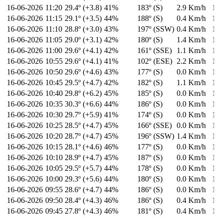
16-06-2026
11:20
29.4º (+3.8)
41%
183º (S)
2.9 Km/h
1
16-06-2026
11:15
29.1º (+3.5)
44%
188º (S)
0.4 Km/h
1
16-06-2026
11:10
28.8º (+3.0)
43%
197º (SSW)
0.4 Km/h
1
16-06-2026
11:05
29.0º (+3.1)
42%
180º (S)
1.4 Km/h
1
16-06-2026
11:00
29.6º (+4.1)
42%
161º (SSE)
1.1 Km/h
1
16-06-2026
10:55
29.6º (+4.1)
41%
102º (ESE)
2.2 Km/h
1
16-06-2026
10:50
29.6º (+4.6)
43%
177º (S)
0.0 Km/h
1
16-06-2026
10:45
29.5º (+4.7)
42%
182º (S)
1.1 Km/h
1
16-06-2026
10:40
29.8º (+6.2)
45%
185º (S)
0.0 Km/h
1
16-06-2026
10:35
30.3º (+6.6)
44%
186º (S)
0.0 Km/h
1
16-06-2026
10:30
29.7º (+5.9)
41%
174º (S)
0.0 Km/h
1
16-06-2026
10:25
28.5º (+4.7)
45%
166º (SSE)
0.0 Km/h
1
16-06-2026
10:20
28.7º (+4.7)
45%
196º (SSW)
1.4 Km/h
1
16-06-2026
10:15
28.1º (+4.6)
46%
177º (S)
0.0 Km/h
1
16-06-2026
10:10
28.9º (+4.7)
45%
187º (S)
0.0 Km/h
1
16-06-2026
10:05
29.5º (+5.7)
44%
178º (S)
0.0 Km/h
1
16-06-2026
10:00
29.3º (+5.6)
44%
180º (S)
0.0 Km/h
1
16-06-2026
09:55
28.6º (+4.7)
44%
186º (S)
0.0 Km/h
1
16-06-2026
09:50
28.4º (+4.3)
46%
186º (S)
0.4 Km/h
1
16-06-2026
09:45
27.8º (+4.3)
46%
181º (S)
0.4 Km/h
1