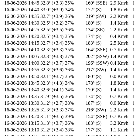
16-06-2026
14:45
32.8º (+3.3)
35%
160º (SSE)
2.9 Km/h
1
16-06-2026
14:40
33.0º (+3.9)
34%
172º (S)
1.8 Km/h
1
16-06-2026
14:35
32.7º (+3.9)
36%
219º (SW)
2.2 Km/h
1
16-06-2026
14:30
32.5º (+3.2)
37%
180º (S)
1.4 Km/h
1
16-06-2026
14:25
32.5º (+3.5)
36%
134º (SE)
2.2 Km/h
1
16-06-2026
14:20
32.5º (+3.4)
35%
174º (S)
0.4 Km/h
1
16-06-2026
14:15
32.7º (+3.4)
35%
183º (S)
2.5 Km/h
1
16-06-2026
14:10
32.3º (+3.3)
35%
164º (SSE)
0.7 Km/h
1
16-06-2026
14:05
32.3º (+3.8)
37%
202º (SSW)
1.4 Km/h
1
16-06-2026
14:00
32.2º (+3.7)
37%
196º (SSW)
0.4 Km/h
1
16-06-2026
13:55
32.3º (+3.6)
36%
217º (SW)
1.4 Km/h
1
16-06-2026
13:50
32.1º (+3.7)
35%
180º (S)
0.0 Km/h
1
16-06-2026
13:45
32.3º (+4.3)
34%
178º (S)
1.8 Km/h
1
16-06-2026
13:40
32.6º (+4.1)
34%
179º (S)
1.4 Km/h
1
16-06-2026
13:35
31.9º (+3.5)
36%
174º (S)
0.7 Km/h
1
16-06-2026
13:30
31.2º (+2.7)
38%
187º (S)
0.0 Km/h
1
16-06-2026
13:25
31.3º (+3.3)
37%
216º (SW)
2.2 Km/h
1
16-06-2026
13:20
31.1º (+3.5)
39%
154º (SSE)
0.7 Km/h
1
16-06-2026
13:15
31.3º (+3.7)
36%
183º (S)
3.2 Km/h
1
16-06-2026
13:10
31.2º (+3.4)
38%
177º (S)
1.1 Km/h
1