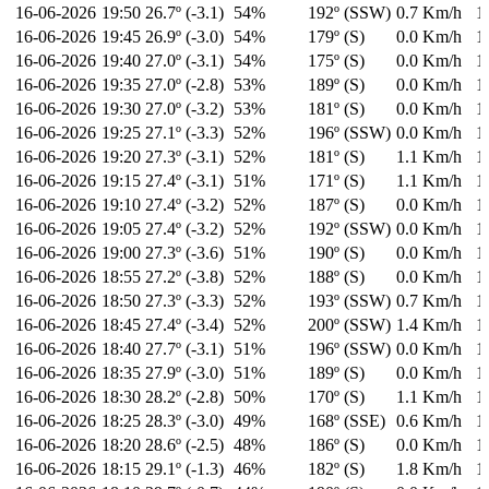
16-06-2026
19:50
26.7º (-3.1)
54%
192º (SSW)
0.7 Km/h
1
16-06-2026
19:45
26.9º (-3.0)
54%
179º (S)
0.0 Km/h
1
16-06-2026
19:40
27.0º (-3.1)
54%
175º (S)
0.0 Km/h
1
16-06-2026
19:35
27.0º (-2.8)
53%
189º (S)
0.0 Km/h
1
16-06-2026
19:30
27.0º (-3.2)
53%
181º (S)
0.0 Km/h
1
16-06-2026
19:25
27.1º (-3.3)
52%
196º (SSW)
0.0 Km/h
1
16-06-2026
19:20
27.3º (-3.1)
52%
181º (S)
1.1 Km/h
1
16-06-2026
19:15
27.4º (-3.1)
51%
171º (S)
1.1 Km/h
1
16-06-2026
19:10
27.4º (-3.2)
52%
187º (S)
0.0 Km/h
1
16-06-2026
19:05
27.4º (-3.2)
52%
192º (SSW)
0.0 Km/h
1
16-06-2026
19:00
27.3º (-3.6)
51%
190º (S)
0.0 Km/h
1
16-06-2026
18:55
27.2º (-3.8)
52%
188º (S)
0.0 Km/h
1
16-06-2026
18:50
27.3º (-3.3)
52%
193º (SSW)
0.7 Km/h
1
16-06-2026
18:45
27.4º (-3.4)
52%
200º (SSW)
1.4 Km/h
1
16-06-2026
18:40
27.7º (-3.1)
51%
196º (SSW)
0.0 Km/h
1
16-06-2026
18:35
27.9º (-3.0)
51%
189º (S)
0.0 Km/h
1
16-06-2026
18:30
28.2º (-2.8)
50%
170º (S)
1.1 Km/h
1
16-06-2026
18:25
28.3º (-3.0)
49%
168º (SSE)
0.6 Km/h
1
16-06-2026
18:20
28.6º (-2.5)
48%
186º (S)
0.0 Km/h
1
16-06-2026
18:15
29.1º (-1.3)
46%
182º (S)
1.8 Km/h
1