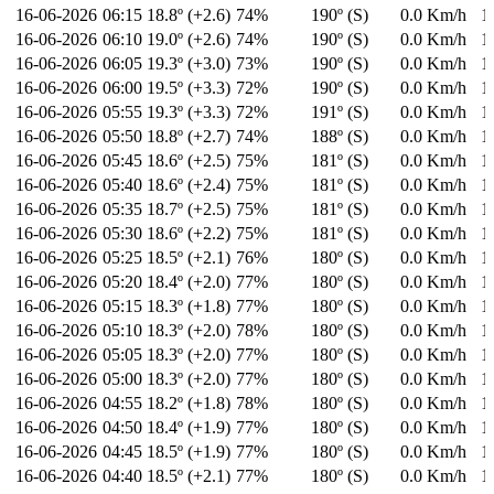
16-06-2026
06:15
18.8º (+2.6)
74%
190º (S)
0.0 Km/h
1
16-06-2026
06:10
19.0º (+2.6)
74%
190º (S)
0.0 Km/h
1
16-06-2026
06:05
19.3º (+3.0)
73%
190º (S)
0.0 Km/h
1
16-06-2026
06:00
19.5º (+3.3)
72%
190º (S)
0.0 Km/h
1
16-06-2026
05:55
19.3º (+3.3)
72%
191º (S)
0.0 Km/h
1
16-06-2026
05:50
18.8º (+2.7)
74%
188º (S)
0.0 Km/h
1
16-06-2026
05:45
18.6º (+2.5)
75%
181º (S)
0.0 Km/h
1
16-06-2026
05:40
18.6º (+2.4)
75%
181º (S)
0.0 Km/h
1
16-06-2026
05:35
18.7º (+2.5)
75%
181º (S)
0.0 Km/h
1
16-06-2026
05:30
18.6º (+2.2)
75%
181º (S)
0.0 Km/h
1
16-06-2026
05:25
18.5º (+2.1)
76%
180º (S)
0.0 Km/h
1
16-06-2026
05:20
18.4º (+2.0)
77%
180º (S)
0.0 Km/h
1
16-06-2026
05:15
18.3º (+1.8)
77%
180º (S)
0.0 Km/h
1
16-06-2026
05:10
18.3º (+2.0)
78%
180º (S)
0.0 Km/h
1
16-06-2026
05:05
18.3º (+2.0)
77%
180º (S)
0.0 Km/h
1
16-06-2026
05:00
18.3º (+2.0)
77%
180º (S)
0.0 Km/h
1
16-06-2026
04:55
18.2º (+1.8)
78%
180º (S)
0.0 Km/h
1
16-06-2026
04:50
18.4º (+1.9)
77%
180º (S)
0.0 Km/h
1
16-06-2026
04:45
18.5º (+1.9)
77%
180º (S)
0.0 Km/h
1
16-06-2026
04:40
18.5º (+2.1)
77%
180º (S)
0.0 Km/h
1