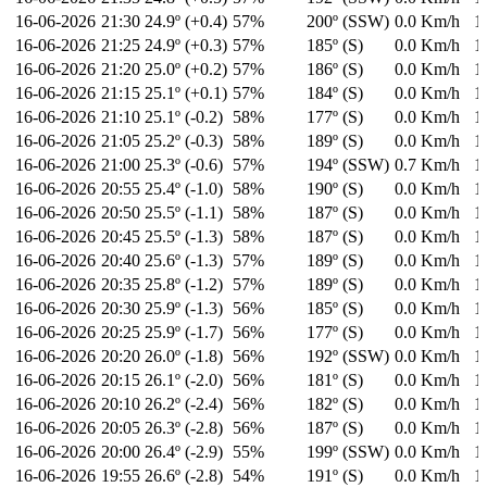
16-06-2026
21:30
24.9º (+0.4)
57%
200º (SSW)
0.0 Km/h
1
16-06-2026
21:25
24.9º (+0.3)
57%
185º (S)
0.0 Km/h
1
16-06-2026
21:20
25.0º (+0.2)
57%
186º (S)
0.0 Km/h
1
16-06-2026
21:15
25.1º (+0.1)
57%
184º (S)
0.0 Km/h
1
16-06-2026
21:10
25.1º (-0.2)
58%
177º (S)
0.0 Km/h
1
16-06-2026
21:05
25.2º (-0.3)
58%
189º (S)
0.0 Km/h
1
16-06-2026
21:00
25.3º (-0.6)
57%
194º (SSW)
0.7 Km/h
1
16-06-2026
20:55
25.4º (-1.0)
58%
190º (S)
0.0 Km/h
1
16-06-2026
20:50
25.5º (-1.1)
58%
187º (S)
0.0 Km/h
1
16-06-2026
20:45
25.5º (-1.3)
58%
187º (S)
0.0 Km/h
1
16-06-2026
20:40
25.6º (-1.3)
57%
189º (S)
0.0 Km/h
1
16-06-2026
20:35
25.8º (-1.2)
57%
189º (S)
0.0 Km/h
1
16-06-2026
20:30
25.9º (-1.3)
56%
185º (S)
0.0 Km/h
1
16-06-2026
20:25
25.9º (-1.7)
56%
177º (S)
0.0 Km/h
1
16-06-2026
20:20
26.0º (-1.8)
56%
192º (SSW)
0.0 Km/h
1
16-06-2026
20:15
26.1º (-2.0)
56%
181º (S)
0.0 Km/h
1
16-06-2026
20:10
26.2º (-2.4)
56%
182º (S)
0.0 Km/h
1
16-06-2026
20:05
26.3º (-2.8)
56%
187º (S)
0.0 Km/h
1
16-06-2026
20:00
26.4º (-2.9)
55%
199º (SSW)
0.0 Km/h
1
16-06-2026
19:55
26.6º (-2.8)
54%
191º (S)
0.0 Km/h
1