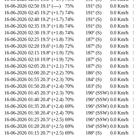
16-06-2026
02:50
19.1º (----)
75%
191º (S)
0.0 Km/h
1
16-06-2026
02:45
19.2º (+1.7)
74%
191º (S)
0.0 Km/h
1
16-06-2026
02:40
19.2º (+1.7)
74%
191º (S)
0.0 Km/h
1
16-06-2026
02:35
19.3º (+1.8)
74%
191º (S)
0.0 Km/h
1
16-06-2026
02:30
19.3º (+1.8)
74%
190º (S)
0.0 Km/h
1
16-06-2026
02:25
19.5º (+1.8)
73%
187º (S)
0.0 Km/h
1
16-06-2026
02:20
19.6º (+1.8)
72%
187º (S)
0.0 Km/h
1
16-06-2026
02:15
19.8º (+1.9)
72%
187º (S)
0.0 Km/h
1
16-06-2026
02:10
19.9º (+1.9)
72%
187º (S)
0.0 Km/h
1
16-06-2026
02:05
20.1º (+2.1)
71%
187º (S)
0.0 Km/h
1
16-06-2026
02:00
20.2º (+2.2)
70%
186º (S)
0.0 Km/h
1
16-06-2026
01:55
20.3º (+2.3)
70%
184º (S)
0.0 Km/h
1
16-06-2026
01:50
20.4º (+2.4)
70%
183º (S)
0.0 Km/h
1
16-06-2026
01:45
20.3º (+2.3)
70%
196º (SSW)
0.0 Km/h
1
16-06-2026
01:40
20.4º (+2.4)
70%
196º (SSW)
0.0 Km/h
1
16-06-2026
01:35
20.4º (+2.4)
69%
196º (SSW)
0.0 Km/h
1
16-06-2026
01:30
20.4º (+2.4)
70%
196º (SSW)
0.0 Km/h
1
16-06-2026
01:25
20.5º (+2.5)
69%
196º (SSW)
0.0 Km/h
1
16-06-2026
01:20
20.6º (+2.5)
69%
194º (SSW)
0.0 Km/h
1
16-06-2026
01:15
20.7º (+2.5)
69%
188º (S)
0.0 Km/h
1