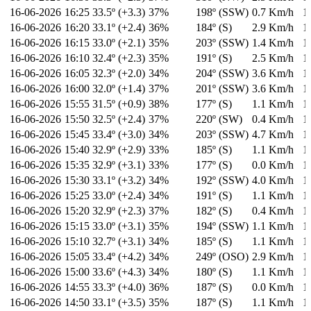
16-06-2026
16:25
33.5º (+3.3)
37%
198º (SSW)
0.7 Km/h
1
16-06-2026
16:20
33.1º (+2.4)
36%
184º (S)
2.9 Km/h
1
16-06-2026
16:15
33.0º (+2.1)
35%
203º (SSW)
1.4 Km/h
1
16-06-2026
16:10
32.4º (+2.3)
35%
191º (S)
2.5 Km/h
1
16-06-2026
16:05
32.3º (+2.0)
34%
204º (SSW)
3.6 Km/h
1
16-06-2026
16:00
32.0º (+1.4)
37%
201º (SSW)
3.6 Km/h
1
16-06-2026
15:55
31.5º (+0.9)
38%
177º (S)
1.1 Km/h
1
16-06-2026
15:50
32.5º (+2.4)
37%
220º (SW)
0.4 Km/h
1
16-06-2026
15:45
33.4º (+3.0)
34%
203º (SSW)
4.7 Km/h
1
16-06-2026
15:40
32.9º (+2.9)
33%
185º (S)
1.1 Km/h
1
16-06-2026
15:35
32.9º (+3.1)
33%
177º (S)
0.0 Km/h
1
16-06-2026
15:30
33.1º (+3.2)
34%
192º (SSW)
4.0 Km/h
1
16-06-2026
15:25
33.0º (+2.4)
34%
191º (S)
1.1 Km/h
1
16-06-2026
15:20
32.9º (+2.3)
37%
182º (S)
0.4 Km/h
1
16-06-2026
15:15
33.0º (+3.1)
35%
194º (SSW)
1.1 Km/h
1
16-06-2026
15:10
32.7º (+3.1)
34%
185º (S)
1.1 Km/h
1
16-06-2026
15:05
33.4º (+4.2)
34%
249º (OSO)
2.9 Km/h
1
16-06-2026
15:00
33.6º (+4.3)
34%
180º (S)
1.1 Km/h
1
16-06-2026
14:55
33.3º (+4.0)
36%
187º (S)
0.0 Km/h
1
16-06-2026
14:50
33.1º (+3.5)
35%
187º (S)
1.1 Km/h
1