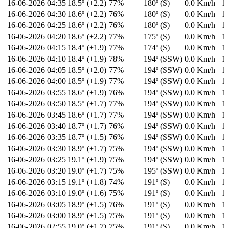
16-06-2026
04:35
18.5º (+2.2)
77%
180º (S)
0.0 Km/h
1
16-06-2026
04:30
18.6º (+2.2)
76%
180º (S)
0.0 Km/h
1
16-06-2026
04:25
18.6º (+2.2)
76%
180º (S)
0.0 Km/h
1
16-06-2026
04:20
18.6º (+2.2)
77%
175º (S)
0.0 Km/h
1
16-06-2026
04:15
18.4º (+1.9)
77%
174º (S)
0.0 Km/h
1
16-06-2026
04:10
18.4º (+1.9)
78%
194º (SSW)
0.0 Km/h
1
16-06-2026
04:05
18.5º (+2.0)
77%
194º (SSW)
0.0 Km/h
1
16-06-2026
04:00
18.5º (+1.9)
77%
194º (SSW)
0.0 Km/h
1
16-06-2026
03:55
18.6º (+1.9)
76%
194º (SSW)
0.0 Km/h
1
16-06-2026
03:50
18.5º (+1.7)
77%
194º (SSW)
0.0 Km/h
1
16-06-2026
03:45
18.6º (+1.7)
77%
194º (SSW)
0.0 Km/h
1
16-06-2026
03:40
18.7º (+1.7)
76%
194º (SSW)
0.0 Km/h
1
16-06-2026
03:35
18.7º (+1.5)
76%
194º (SSW)
0.0 Km/h
1
16-06-2026
03:30
18.9º (+1.7)
75%
194º (SSW)
0.0 Km/h
1
16-06-2026
03:25
19.1º (+1.9)
75%
194º (SSW)
0.0 Km/h
1
16-06-2026
03:20
19.0º (+1.7)
75%
195º (SSW)
0.0 Km/h
1
16-06-2026
03:15
19.1º (+1.8)
74%
191º (S)
0.0 Km/h
1
16-06-2026
03:10
19.0º (+1.6)
75%
191º (S)
0.0 Km/h
1
16-06-2026
03:05
18.9º (+1.5)
76%
191º (S)
0.0 Km/h
1
16-06-2026
03:00
18.9º (+1.5)
75%
191º (S)
0.0 Km/h
1
16-06-2026
02:55
19.0º (+1.7)
75%
191º (S)
0.0 Km/h
1