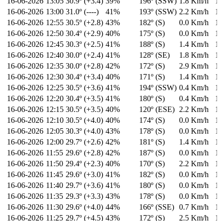
16-06-2026
13:05
30.9º (+3.4)
39%
196º (SSW)
1.8 Km/h
1
16-06-2026
13:00
31.0º (----)
41%
193º (SSW)
2.2 Km/h
1
16-06-2026
12:55
30.5º (+2.8)
43%
182º (S)
0.0 Km/h
1
16-06-2026
12:50
30.4º (+2.9)
40%
175º (S)
0.0 Km/h
1
16-06-2026
12:45
30.3º (+2.5)
41%
188º (S)
1.4 Km/h
1
16-06-2026
12:40
30.0º (+2.4)
41%
128º (SE)
1.8 Km/h
1
16-06-2026
12:35
30.0º (+2.8)
42%
172º (S)
2.9 Km/h
1
16-06-2026
12:30
30.4º (+3.4)
40%
171º (S)
1.4 Km/h
1
16-06-2026
12:25
30.5º (+3.6)
41%
194º (SSW)
0.4 Km/h
1
16-06-2026
12:20
30.4º (+3.5)
41%
180º (S)
0.4 Km/h
1
16-06-2026
12:15
30.5º (+3.5)
40%
120º (ESE)
2.2 Km/h
1
16-06-2026
12:10
30.5º (+4.0)
40%
174º (S)
0.0 Km/h
1
16-06-2026
12:05
30.3º (+4.0)
43%
178º (S)
0.0 Km/h
1
16-06-2026
12:00
29.7º (+2.6)
42%
181º (S)
1.4 Km/h
1
16-06-2026
11:55
29.6º (+2.8)
42%
187º (S)
0.0 Km/h
1
16-06-2026
11:50
29.4º (+2.3)
40%
170º (S)
2.2 Km/h
1
16-06-2026
11:45
29.6º (+3.0)
41%
182º (S)
0.0 Km/h
1
16-06-2026
11:40
29.7º (+3.6)
41%
180º (S)
0.0 Km/h
1
16-06-2026
11:35
29.3º (+3.3)
43%
178º (S)
0.0 Km/h
1
16-06-2026
11:30
29.6º (+4.0)
44%
166º (SSE)
0.7 Km/h
1
16-06-2026
11:25
29.7º (+4.5)
43%
172º (S)
2.5 Km/h
1