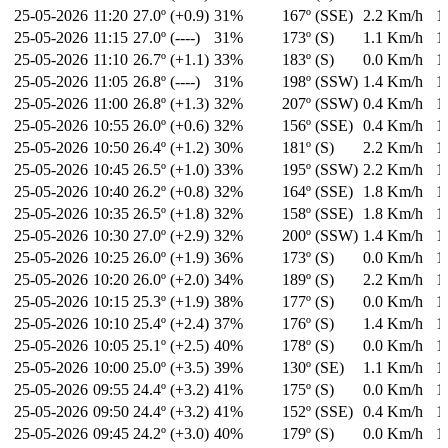
25-05-2026
11:20
27.0º (+0.9)
31%
167º (SSE)
2.2 Km/h
1
25-05-2026
11:15
27.0º (----)
31%
173º (S)
1.1 Km/h
1
25-05-2026
11:10
26.7º (+1.1)
33%
183º (S)
0.0 Km/h
1
25-05-2026
11:05
26.8º (----)
31%
198º (SSW)
1.4 Km/h
1
25-05-2026
11:00
26.8º (+1.3)
32%
207º (SSW)
0.4 Km/h
1
25-05-2026
10:55
26.0º (+0.6)
32%
156º (SSE)
0.4 Km/h
1
25-05-2026
10:50
26.4º (+1.2)
30%
181º (S)
2.2 Km/h
1
25-05-2026
10:45
26.5º (+1.0)
33%
195º (SSW)
2.2 Km/h
1
25-05-2026
10:40
26.2º (+0.8)
32%
164º (SSE)
1.8 Km/h
1
25-05-2026
10:35
26.5º (+1.8)
32%
158º (SSE)
1.8 Km/h
1
25-05-2026
10:30
27.0º (+2.9)
32%
200º (SSW)
1.4 Km/h
1
25-05-2026
10:25
26.0º (+1.9)
36%
173º (S)
0.0 Km/h
1
25-05-2026
10:20
26.0º (+2.0)
34%
189º (S)
2.2 Km/h
1
25-05-2026
10:15
25.3º (+1.9)
38%
177º (S)
0.0 Km/h
1
25-05-2026
10:10
25.4º (+2.4)
37%
176º (S)
1.4 Km/h
1
25-05-2026
10:05
25.1º (+2.5)
40%
178º (S)
0.0 Km/h
1
25-05-2026
10:00
25.0º (+3.5)
39%
130º (SE)
1.1 Km/h
1
25-05-2026
09:55
24.4º (+3.2)
41%
175º (S)
0.0 Km/h
1
25-05-2026
09:50
24.4º (+3.2)
41%
152º (SSE)
0.4 Km/h
1
25-05-2026
09:45
24.2º (+3.0)
40%
179º (S)
0.0 Km/h
1