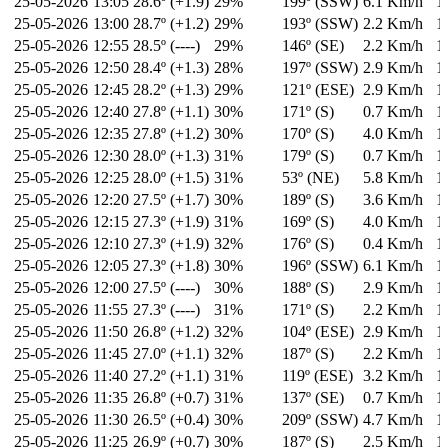
25-05-2026
13:05
28.6º (+1.9)
29%
199º (SSW)
6.1 Km/h
1
25-05-2026
13:00
28.7º (+1.2)
29%
193º (SSW)
2.2 Km/h
1
25-05-2026
12:55
28.5º (----)
29%
146º (SE)
2.2 Km/h
1
25-05-2026
12:50
28.4º (+1.3)
28%
197º (SSW)
2.9 Km/h
1
25-05-2026
12:45
28.2º (+1.3)
29%
121º (ESE)
2.9 Km/h
1
25-05-2026
12:40
27.8º (+1.1)
30%
171º (S)
0.7 Km/h
1
25-05-2026
12:35
27.8º (+1.2)
30%
170º (S)
4.0 Km/h
1
25-05-2026
12:30
28.0º (+1.3)
31%
179º (S)
0.7 Km/h
1
25-05-2026
12:25
28.0º (+1.5)
31%
53º (NE)
5.8 Km/h
1
25-05-2026
12:20
27.5º (+1.7)
30%
189º (S)
3.6 Km/h
1
25-05-2026
12:15
27.3º (+1.9)
31%
169º (S)
4.0 Km/h
1
25-05-2026
12:10
27.3º (+1.9)
32%
176º (S)
0.4 Km/h
1
25-05-2026
12:05
27.3º (+1.8)
30%
196º (SSW)
6.1 Km/h
1
25-05-2026
12:00
27.5º (----)
30%
188º (S)
2.9 Km/h
1
25-05-2026
11:55
27.3º (----)
31%
171º (S)
2.2 Km/h
1
25-05-2026
11:50
26.8º (+1.2)
32%
104º (ESE)
2.9 Km/h
1
25-05-2026
11:45
27.0º (+1.1)
32%
187º (S)
2.2 Km/h
1
25-05-2026
11:40
27.2º (+1.1)
31%
119º (ESE)
3.2 Km/h
1
25-05-2026
11:35
26.8º (+0.7)
31%
137º (SE)
0.7 Km/h
1
25-05-2026
11:30
26.5º (+0.4)
30%
209º (SSW)
4.7 Km/h
1
25-05-2026
11:25
26.9º (+0.7)
30%
187º (S)
2.5 Km/h
1