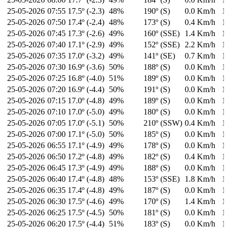
25-05-2026
07:55
17.5º (-2.3)
48%
190º (S)
0.0 Km/h
1
25-05-2026
07:50
17.4º (-2.4)
48%
173º (S)
0.4 Km/h
1
25-05-2026
07:45
17.3º (-2.6)
49%
160º (SSE)
1.4 Km/h
1
25-05-2026
07:40
17.1º (-2.9)
49%
152º (SSE)
2.2 Km/h
1
25-05-2026
07:35
17.0º (-3.2)
49%
141º (SE)
0.7 Km/h
1
25-05-2026
07:30
16.9º (-3.6)
50%
188º (S)
0.0 Km/h
1
25-05-2026
07:25
16.8º (-4.0)
51%
189º (S)
0.0 Km/h
1
25-05-2026
07:20
16.9º (-4.4)
50%
191º (S)
0.0 Km/h
1
25-05-2026
07:15
17.0º (-4.8)
49%
189º (S)
0.0 Km/h
1
25-05-2026
07:10
17.0º (-5.0)
49%
180º (S)
0.0 Km/h
1
25-05-2026
07:05
17.0º (-5.1)
50%
210º (SSW)
0.4 Km/h
1
25-05-2026
07:00
17.1º (-5.0)
50%
185º (S)
0.0 Km/h
1
25-05-2026
06:55
17.1º (-4.9)
49%
178º (S)
0.0 Km/h
1
25-05-2026
06:50
17.2º (-4.8)
49%
182º (S)
0.4 Km/h
1
25-05-2026
06:45
17.3º (-4.9)
49%
188º (S)
0.0 Km/h
1
25-05-2026
06:40
17.4º (-4.8)
48%
153º (SSE)
1.8 Km/h
1
25-05-2026
06:35
17.4º (-4.8)
49%
187º (S)
0.0 Km/h
1
25-05-2026
06:30
17.5º (-4.6)
49%
170º (S)
1.4 Km/h
1
25-05-2026
06:25
17.5º (-4.5)
50%
181º (S)
0.0 Km/h
1
25-05-2026
06:20
17.5º (-4.4)
51%
183º (S)
0.0 Km/h
1