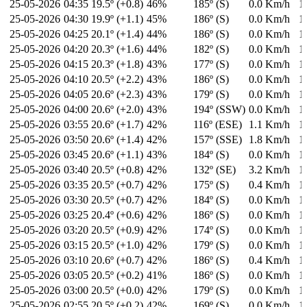
25-05-2026
04:35
19.5º (+0.8)
46%
185º (S)
0.0 Km/h
1
25-05-2026
04:30
19.9º (+1.1)
45%
186º (S)
0.0 Km/h
1
25-05-2026
04:25
20.1º (+1.4)
44%
186º (S)
0.0 Km/h
1
25-05-2026
04:20
20.3º (+1.6)
44%
182º (S)
0.0 Km/h
1
25-05-2026
04:15
20.3º (+1.8)
43%
177º (S)
0.0 Km/h
1
25-05-2026
04:10
20.5º (+2.2)
43%
186º (S)
0.0 Km/h
1
25-05-2026
04:05
20.6º (+2.3)
43%
179º (S)
0.0 Km/h
1
25-05-2026
04:00
20.6º (+2.0)
43%
194º (SSW)
0.0 Km/h
1
25-05-2026
03:55
20.6º (+1.7)
42%
116º (ESE)
1.1 Km/h
1
25-05-2026
03:50
20.6º (+1.4)
42%
157º (SSE)
1.8 Km/h
1
25-05-2026
03:45
20.6º (+1.1)
43%
184º (S)
0.0 Km/h
1
25-05-2026
03:40
20.5º (+0.8)
42%
132º (SE)
3.2 Km/h
1
25-05-2026
03:35
20.5º (+0.7)
42%
175º (S)
0.4 Km/h
1
25-05-2026
03:30
20.5º (+0.7)
42%
184º (S)
0.0 Km/h
1
25-05-2026
03:25
20.4º (+0.6)
42%
186º (S)
0.0 Km/h
1
25-05-2026
03:20
20.5º (+0.9)
42%
174º (S)
0.0 Km/h
1
25-05-2026
03:15
20.5º (+1.0)
42%
179º (S)
0.0 Km/h
1
25-05-2026
03:10
20.6º (+0.7)
42%
186º (S)
0.4 Km/h
1
25-05-2026
03:05
20.5º (+0.2)
41%
186º (S)
0.0 Km/h
1
25-05-2026
03:00
20.5º (+0.0)
42%
179º (S)
0.0 Km/h
1
25-05-2026
02:55
20.5º (+0.2)
42%
169º (S)
0.0 Km/h
1