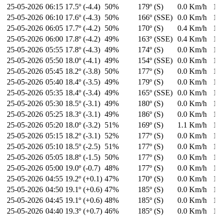
25-05-2026
06:15
17.5º (-4.4)
50%
179º (S)
0.0 Km/h
1
25-05-2026
06:10
17.6º (-4.3)
50%
166º (SSE)
0.0 Km/h
1
25-05-2026
06:05
17.7º (-4.2)
50%
170º (S)
0.4 Km/h
1
25-05-2026
06:00
17.8º (-4.2)
49%
163º (SSE)
0.4 Km/h
1
25-05-2026
05:55
17.8º (-4.3)
49%
174º (S)
0.0 Km/h
1
25-05-2026
05:50
18.0º (-4.1)
49%
154º (SSE)
0.0 Km/h
1
25-05-2026
05:45
18.2º (-3.8)
50%
177º (S)
0.0 Km/h
1
25-05-2026
05:40
18.4º (-3.5)
49%
179º (S)
0.0 Km/h
1
25-05-2026
05:35
18.4º (-3.4)
49%
165º (SSE)
0.0 Km/h
1
25-05-2026
05:30
18.5º (-3.1)
49%
180º (S)
0.0 Km/h
1
25-05-2026
05:25
18.3º (-3.1)
49%
186º (S)
0.0 Km/h
1
25-05-2026
05:20
18.0º (-3.2)
51%
169º (S)
1.1 Km/h
1
25-05-2026
05:15
18.2º (-3.1)
52%
177º (S)
0.0 Km/h
1
25-05-2026
05:10
18.5º (-2.5)
51%
177º (S)
0.0 Km/h
1
25-05-2026
05:05
18.8º (-1.5)
50%
177º (S)
0.0 Km/h
1
25-05-2026
05:00
19.0º (-0.7)
48%
177º (S)
0.0 Km/h
1
25-05-2026
04:55
19.2º (+0.1)
47%
170º (S)
0.0 Km/h
1
25-05-2026
04:50
19.1º (+0.6)
47%
185º (S)
0.0 Km/h
1
25-05-2026
04:45
19.1º (+0.6)
48%
185º (S)
0.0 Km/h
1
25-05-2026
04:40
19.3º (+0.7)
46%
185º (S)
0.0 Km/h
1