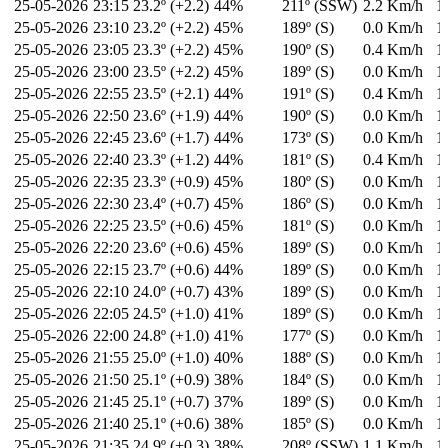
25-05-2026
23:15
23.2º (+2.2)
44%
211º (SSW)
2.2 Km/h
1
25-05-2026
23:10
23.2º (+2.2)
45%
189º (S)
0.0 Km/h
1
25-05-2026
23:05
23.3º (+2.2)
45%
190º (S)
0.4 Km/h
1
25-05-2026
23:00
23.5º (+2.2)
45%
189º (S)
0.0 Km/h
1
25-05-2026
22:55
23.5º (+2.1)
44%
191º (S)
0.4 Km/h
1
25-05-2026
22:50
23.6º (+1.9)
44%
190º (S)
0.0 Km/h
1
25-05-2026
22:45
23.6º (+1.7)
44%
173º (S)
0.0 Km/h
1
25-05-2026
22:40
23.3º (+1.2)
44%
181º (S)
0.4 Km/h
1
25-05-2026
22:35
23.3º (+0.9)
45%
180º (S)
0.0 Km/h
1
25-05-2026
22:30
23.4º (+0.7)
45%
186º (S)
0.0 Km/h
1
25-05-2026
22:25
23.5º (+0.6)
45%
181º (S)
0.0 Km/h
1
25-05-2026
22:20
23.6º (+0.6)
45%
189º (S)
0.0 Km/h
1
25-05-2026
22:15
23.7º (+0.6)
44%
189º (S)
0.0 Km/h
1
25-05-2026
22:10
24.0º (+0.7)
43%
189º (S)
0.0 Km/h
1
25-05-2026
22:05
24.5º (+1.0)
41%
189º (S)
0.0 Km/h
1
25-05-2026
22:00
24.8º (+1.0)
41%
177º (S)
0.0 Km/h
1
25-05-2026
21:55
25.0º (+1.0)
40%
188º (S)
0.0 Km/h
1
25-05-2026
21:50
25.1º (+0.9)
38%
184º (S)
0.0 Km/h
1
25-05-2026
21:45
25.1º (+0.7)
37%
189º (S)
0.0 Km/h
1
25-05-2026
21:40
25.1º (+0.6)
38%
185º (S)
0.0 Km/h
1
25-05-2026
21:35
24.9º (+0.3)
38%
208º (SSW)
1.1 Km/h
1