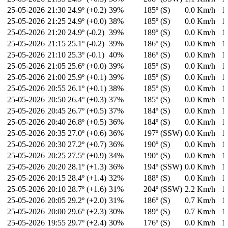
25-05-2026
21:30
24.9º (+0.2)
39%
185º (S)
0.0 Km/h
1
25-05-2026
21:25
24.9º (+0.0)
38%
185º (S)
0.0 Km/h
1
25-05-2026
21:20
24.9º (-0.2)
39%
189º (S)
0.0 Km/h
1
25-05-2026
21:15
25.1º (-0.2)
39%
186º (S)
0.0 Km/h
1
25-05-2026
21:10
25.3º (-0.1)
40%
186º (S)
0.0 Km/h
1
25-05-2026
21:05
25.6º (+0.0)
39%
185º (S)
0.0 Km/h
1
25-05-2026
21:00
25.9º (+0.1)
39%
185º (S)
0.0 Km/h
1
25-05-2026
20:55
26.1º (+0.1)
38%
185º (S)
0.0 Km/h
1
25-05-2026
20:50
26.4º (+0.3)
37%
185º (S)
0.0 Km/h
1
25-05-2026
20:45
26.7º (+0.5)
37%
184º (S)
0.0 Km/h
1
25-05-2026
20:40
26.8º (+0.5)
36%
184º (S)
0.0 Km/h
1
25-05-2026
20:35
27.0º (+0.6)
36%
197º (SSW)
0.0 Km/h
1
25-05-2026
20:30
27.2º (+0.7)
36%
190º (S)
0.0 Km/h
1
25-05-2026
20:25
27.5º (+0.9)
34%
190º (S)
0.0 Km/h
1
25-05-2026
20:20
28.1º (+1.3)
36%
194º (SSW)
0.0 Km/h
1
25-05-2026
20:15
28.4º (+1.4)
32%
188º (S)
0.0 Km/h
1
25-05-2026
20:10
28.7º (+1.6)
31%
204º (SSW)
2.2 Km/h
1
25-05-2026
20:05
29.2º (+2.0)
31%
186º (S)
0.7 Km/h
1
25-05-2026
20:00
29.6º (+2.3)
30%
189º (S)
0.7 Km/h
1
25-05-2026
19:55
29.7º (+2.4)
30%
176º (S)
0.0 Km/h
1