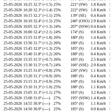
25-05-2026
16:25
32.5º (+1.5)
25%
221º (SW)
1.8 Km/h
1
25-05-2026
16:20
32.3º (+1.4)
25%
222º (SW)
1.8 Km/h
1
25-05-2026
16:15
32.1º (+1.1)
25%
139º (SE)
0.4 Km/h
1
25-05-2026
16:10
32.4º (+1.5)
25%
246º (OSO)
2.9 Km/h
1
25-05-2026
16:05
32.3º (+1.3)
24%
207º (SSW)
0.4 Km/h
1
25-05-2026
16:00
32.4º (+2.1)
24%
174º (S)
0.0 Km/h
1
25-05-2026
15:55
31.9º (+1.8)
26%
180º (S)
1.4 Km/h
1
25-05-2026
15:50
31.7º (+1.2)
26%
180º (S)
1.1 Km/h
1
25-05-2026
15:45
32.0º (+1.3)
25%
185º (S)
1.4 Km/h
1
25-05-2026
15:40
31.8º (+1.2)
26%
188º (S)
0.4 Km/h
1
25-05-2026
15:35
31.5º (+0.7)
26%
185º (S)
2.5 Km/h
1
25-05-2026
15:30
31.5º (+0.7)
24%
166º (SSE)
2.9 Km/h
1
25-05-2026
15:25
31.6º (+0.8)
25%
226º (SW)
1.1 Km/h
1
25-05-2026
15:20
31.1º (+0.9)
26%
188º (S)
0.4 Km/h
1
25-05-2026
15:15
31.3º (+0.9)
25%
169º (S)
3.6 Km/h
1
25-05-2026
15:10
31.3º (+1.0)
25%
188º (S)
1.1 Km/h
1
25-05-2026
15:05
31.3º (+1.1)
27%
183º (S)
3.2 Km/h
1
25-05-2026
15:00
31.0º (----)
27%
195º (SSW)
1.4 Km/h
1
25-05-2026
14:55
30.9º (----)
27%
185º (S)
1.1 Km/h
1
25-05-2026
14:50
30.9º (----)
25%
185º (S)
0.0 Km/h
1