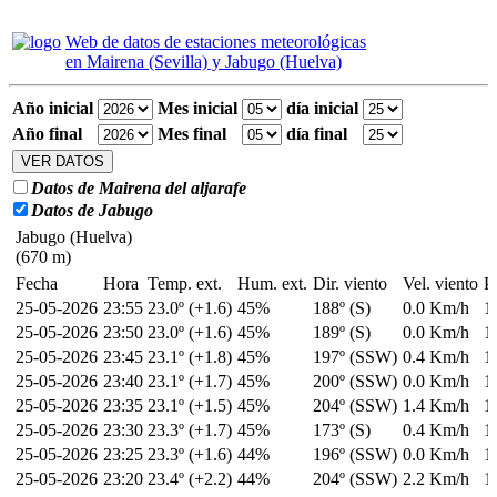
Web de datos de estaciones meteorológicas
en Mairena (Sevilla) y Jabugo (Huelva)
Año inicial
Mes inicial
día inicial
Año final
Mes final
día final
Datos de Mairena del aljarafe
Datos de Jabugo
Jabugo (Huelva)
(670 m)
Fecha
Hora
Temp. ext.
Hum. ext.
Dir. viento
Vel. viento
P
25-05-2026
23:55
23.0º (+1.6)
45%
188º (S)
0.0 Km/h
1
25-05-2026
23:50
23.0º (+1.6)
45%
189º (S)
0.0 Km/h
1
25-05-2026
23:45
23.1º (+1.8)
45%
197º (SSW)
0.4 Km/h
1
25-05-2026
23:40
23.1º (+1.7)
45%
200º (SSW)
0.0 Km/h
1
25-05-2026
23:35
23.1º (+1.5)
45%
204º (SSW)
1.4 Km/h
1
25-05-2026
23:30
23.3º (+1.7)
45%
173º (S)
0.4 Km/h
1
25-05-2026
23:25
23.3º (+1.6)
44%
196º (SSW)
0.0 Km/h
1
25-05-2026
23:20
23.4º (+2.2)
44%
204º (SSW)
2.2 Km/h
1