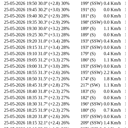
25-05-2026
19:50
30.0º (+2.8)
30%
199º (SSW)
0.4 Km/h
1
25-05-2026
19:45
30.2º (+3.0)
30%
191º (S)
0.0 Km/h
1
25-05-2026
19:40
30.2º (+2.9)
28%
181º (S)
0.0 Km/h
1
25-05-2026
19:35
30.3º (+2.9)
29%
198º (SSW)
0.0 Km/h
1
25-05-2026
19:30
30.6º (+3.2)
28%
189º (S)
1.1 Km/h
1
25-05-2026
19:25
30.7º (+3.1)
28%
189º (S)
0.0 Km/h
1
25-05-2026
19:20
31.0º (+3.4)
28%
193º (SSW)
0.4 Km/h
1
25-05-2026
19:15
31.1º (+3.4)
28%
193º (SSW)
0.0 Km/h
1
25-05-2026
19:10
31.0º (+3.2)
28%
179º (S)
0.4 Km/h
1
25-05-2026
19:05
31.2º (+3.3)
27%
186º (S)
1.1 Km/h
1
25-05-2026
19:00
31.3º (+3.0)
28%
193º (SSW)
0.0 Km/h
1
25-05-2026
18:55
31.3º (+2.6)
26%
195º (SSW)
2.2 Km/h
1
25-05-2026
18:50
31.5º (+2.7)
26%
174º (S)
1.8 Km/h
1
25-05-2026
18:45
31.9º (+2.8)
27%
217º (SW)
1.1 Km/h
1
25-05-2026
18:40
31.8º (+2.3)
27%
183º (S)
0.0 Km/h
1
25-05-2026
18:35
31.7º (+2.3)
27%
182º (S)
0.0 Km/h
1
25-05-2026
18:30
31.7º (+2.2)
28%
196º (SSW)
0.0 Km/h
1
25-05-2026
18:25
31.9º (+2.3)
27%
180º (S)
0.7 Km/h
1
25-05-2026
18:20
31.8º (+2.6)
26%
195º (SSW)
0.0 Km/h
1
25-05-2026
18:15
32.1º (+2.4)
26%
209º (SSW)
1.4 Km/h
1