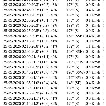
25-05-2026
02:50
20.5º (+0.7)
43%
178º (S)
0.0 Km/h
1
25-05-2026
02:45
20.3º (+0.6)
42%
183º (S)
0.4 Km/h
1
25-05-2026
02:40
20.3º (+0.3)
43%
180º (S)
0.0 Km/h
1
25-05-2026
02:35
20.4º (+0.1)
43%
170º (S)
0.1 Km/h
1
25-05-2026
02:30
20.3º (-0.3)
43%
183º (S)
0.4 Km/h
1
25-05-2026
02:25
20.5º (-0.3)
42%
176º (S)
0.0 Km/h
1
25-05-2026
02:20
20.6º (-0.1)
42%
167º (SSE)
0.4 Km/h
1
25-05-2026
02:15
20.7º (+0.0)
41%
179º (S)
0.0 Km/h
1
25-05-2026
02:10
20.8º (+0.2)
41%
182º (S)
1.1 Km/h
1
25-05-2026
02:05
20.9º (+0.7)
41%
168º (SSE)
0.4 Km/h
1
25-05-2026
02:00
21.1º (+1.1)
40%
175º (S)
0.0 Km/h
1
25-05-2026
01:55
21.1º (+1.0)
40%
211º (SSW)
0.0 Km/h
1
25-05-2026
01:50
20.9º (+0.7)
40%
178º (S)
0.4 Km/h
1
25-05-2026
01:45
21.0º (+0.6)
40%
193º (SSW)
0.4 Km/h
1
25-05-2026
01:40
21.1º (+0.6)
40%
214º (SW)
0.0 Km/h
1
25-05-2026
01:35
21.0º (+0.4)
40%
143º (SE)
0.4 Km/h
1
25-05-2026
01:30
21.0º (+0.2)
40%
183º (S)
0.0 Km/h
1
25-05-2026
01:25
20.9º (-0.1)
40%
172º (S)
0.4 Km/h
1
25-05-2026
01:20
21.1º (+0.0)
41%
186º (S)
0.0 Km/h
1
25-05-2026
01:15
21.2º (+0.0)
39%
176º (S)
0.0 Km/h
1