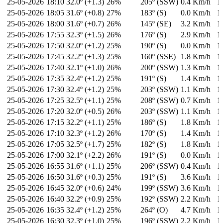
25-05-2026
18:10
32.0º (+1.3)
26%
205º (SSW)
0.4 Km/h
1
25-05-2026
18:05
31.6º (+0.8)
27%
183º (S)
0.0 Km/h
1
25-05-2026
18:00
31.6º (+0.7)
26%
145º (SE)
3.2 Km/h
1
25-05-2026
17:55
32.3º (+1.5)
26%
176º (S)
2.9 Km/h
1
25-05-2026
17:50
32.0º (+1.2)
25%
190º (S)
0.0 Km/h
1
25-05-2026
17:45
32.2º (+1.3)
25%
160º (SSE)
1.8 Km/h
1
25-05-2026
17:40
32.1º (+1.0)
26%
200º (SSW)
1.3 Km/h
1
25-05-2026
17:35
32.4º (+1.2)
25%
191º (S)
1.4 Km/h
1
25-05-2026
17:30
32.4º (+1.2)
25%
203º (SSW)
1.1 Km/h
1
25-05-2026
17:25
32.5º (+1.1)
25%
208º (SSW)
0.7 Km/h
1
25-05-2026
17:20
32.0º (+0.5)
26%
203º (SSW)
1.1 Km/h
1
25-05-2026
17:15
32.2º (+1.1)
25%
186º (S)
1.8 Km/h
1
25-05-2026
17:10
32.3º (+1.2)
26%
170º (S)
1.4 Km/h
1
25-05-2026
17:05
32.5º (+1.7)
25%
182º (S)
1.8 Km/h
1
25-05-2026
17:00
32.1º (+2.2)
26%
191º (S)
0.0 Km/h
1
25-05-2026
16:55
31.6º (+1.1)
25%
206º (SSW)
0.4 Km/h
1
25-05-2026
16:50
31.6º (+0.3)
25%
191º (S)
3.6 Km/h
1
25-05-2026
16:45
32.0º (+0.6)
24%
199º (SSW)
3.6 Km/h
1
25-05-2026
16:40
32.2º (+0.9)
25%
192º (SSW)
2.2 Km/h
1
25-05-2026
16:35
32.4º (+1.2)
25%
264º (O)
4.7 Km/h
1
25-05-2026
16:30
32.3º (+1.0)
25%
196º (SSW)
2.2 Km/h
1