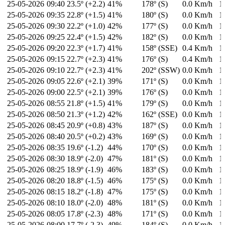
25-05-2026
09:40
23.5º (+2.2)
41%
178º (S)
0.0 Km/h
1
25-05-2026
09:35
22.8º (+1.5)
41%
180º (S)
0.0 Km/h
1
25-05-2026
09:30
22.2º (+1.0)
42%
177º (S)
0.0 Km/h
1
25-05-2026
09:25
22.4º (+1.5)
42%
182º (S)
0.0 Km/h
1
25-05-2026
09:20
22.3º (+1.7)
41%
158º (SSE)
0.4 Km/h
1
25-05-2026
09:15
22.7º (+2.3)
41%
176º (S)
0.4 Km/h
1
25-05-2026
09:10
22.7º (+2.3)
41%
202º (SSW)
0.0 Km/h
1
25-05-2026
09:05
22.6º (+2.1)
39%
171º (S)
0.0 Km/h
1
25-05-2026
09:00
22.5º (+2.1)
39%
176º (S)
0.0 Km/h
1
25-05-2026
08:55
21.8º (+1.5)
41%
179º (S)
0.0 Km/h
1
25-05-2026
08:50
21.3º (+1.2)
42%
162º (SSE)
0.0 Km/h
1
25-05-2026
08:45
20.9º (+0.8)
43%
187º (S)
0.0 Km/h
1
25-05-2026
08:40
20.5º (+0.2)
43%
169º (S)
0.0 Km/h
1
25-05-2026
08:35
19.6º (-1.2)
44%
170º (S)
0.0 Km/h
1
25-05-2026
08:30
18.9º (-2.0)
47%
181º (S)
0.0 Km/h
1
25-05-2026
08:25
18.9º (-1.9)
46%
183º (S)
0.0 Km/h
1
25-05-2026
08:20
18.8º (-1.5)
46%
175º (S)
0.0 Km/h
1
25-05-2026
08:15
18.2º (-1.8)
47%
175º (S)
0.0 Km/h
1
25-05-2026
08:10
18.0º (-2.0)
48%
181º (S)
0.0 Km/h
1
25-05-2026
08:05
17.8º (-2.3)
48%
171º (S)
0.0 Km/h
1
25-05-2026
08:00
17.7º (-2.3)
49%
184º (S)
0.0 Km/h
1