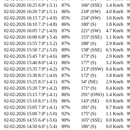
02-02-2026
16:25
6.9º (-5.1)
87%
166º (SSE)
1.4 Km/h
9
02-02-2026
16:20
7.0º (-5.1)
86%
218º (SW)
4.0 Km/h
9
02-02-2026
16:15
7.2º (-4.9)
85%
234º (SW)
3.6 Km/h
9
02-02-2026
16:10
7.3º (-4.8)
86%
180º (S)
1.8 Km/h
9
02-02-2026
16:05
7.2º (-4.9)
87%
221º (SW)
4.7 Km/h
9
02-02-2026
16:00
6.8º (-5.4)
89%
155º (SSE)
1.1 Km/h
9
02-02-2026
15:55
7.0º (-5.2)
87%
188º (S)
2.9 Km/h
9
02-02-2026
15:50
7.2º (-5.0)
89%
158º (SSE)
6.5 Km/h
9
02-02-2026
15:45
7.6º (-4.6)
88%
173º (S)
2.9 Km/h
9
02-02-2026
15:40
8.0º (-4.1)
86%
177º (S)
3.2 Km/h
9
02-02-2026
15:35
7.9º (-4.2)
87%
213º (SSW)
0.4 Km/h
9
02-02-2026
15:30
8.1º (-4.0)
87%
172º (S)
1.8 Km/h
9
02-02-2026
15:25
8.1º (-4.1)
87%
54º (NE)
2.9 Km/h
9
02-02-2026
15:20
7.9º (-4.2)
89%
171º (S)
0.4 Km/h
9
02-02-2026
15:15
7.9º (-4.1)
86%
291º (ONO)
1.4 Km/h
9
02-02-2026
15:10
8.1º (-3.9)
86%
143º (SE)
0.0 Km/h
9
02-02-2026
15:05
7.9º (-4.1)
87%
181º (S)
0.7 Km/h
9
02-02-2026
15:00
7.0º (-5.0)
92%
175º (S)
1.1 Km/h
9
02-02-2026
14:55
6.4º (-5.6)
90%
165º (SSE)
0.0 Km/h
9
02-02-2026
14:50
6.6º (-5.4)
89%
186º (S)
0.0 Km/h
9