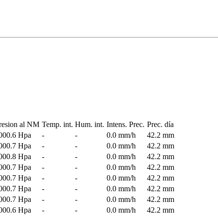
resion al NM
Temp. int.
Hum. int.
Intens. Prec.
Prec. día
000.6 Hpa
-
-
0.0 mm/h
42.2 mm
000.7 Hpa
-
-
0.0 mm/h
42.2 mm
000.8 Hpa
-
-
0.0 mm/h
42.2 mm
000.7 Hpa
-
-
0.0 mm/h
42.2 mm
000.7 Hpa
-
-
0.0 mm/h
42.2 mm
000.7 Hpa
-
-
0.0 mm/h
42.2 mm
000.7 Hpa
-
-
0.0 mm/h
42.2 mm
000.6 Hpa
-
-
0.0 mm/h
42.2 mm