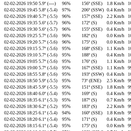
02-02-2026
19:50
5.9º (----)
96%
156º (SSE)
1.8 Km/h
1
02-02-2026
19:45
5.8º (-5.4)
97%
206º (SSW)
0.4 Km/h
1
02-02-2026
19:40
5.7º (-5.5)
96%
157º (SSE)
2.2 Km/h
1
02-02-2026
19:35
5.6º (-5.7)
96%
172º (S)
0.0 Km/h
1
02-02-2026
19:30
5.6º (-5.7)
96%
155º (SSE)
0.4 Km/h
1
02-02-2026
19:25
5.7º (-5.6)
96%
182º (S)
0.0 Km/h
1
02-02-2026
19:20
5.7º (-5.6)
96%
175º (S)
0.0 Km/h
1
02-02-2026
19:15
5.7º (-5.6)
95%
168º (SSE)
1.1 Km/h
1
02-02-2026
19:10
5.7º (-5.6)
95%
188º (S)
0.4 Km/h
1
02-02-2026
19:05
5.7º (-5.6)
95%
176º (S)
1.1 Km/h
1
02-02-2026
19:00
5.7º (-5.6)
95%
167º (SSE)
1.1 Km/h
9
02-02-2026
18:55
5.8º (-5.6)
95%
193º (SSW)
0.4 Km/h
1
02-02-2026
18:50
5.9º (-5.5)
95%
73º (ENE)
2.5 Km/h
9
02-02-2026
18:45
5.9º (-5.5)
95%
151º (SSE)
1.8 Km/h
9
02-02-2026
18:40
6.0º (-5.4)
95%
169º (S)
0.4 Km/h
9
02-02-2026
18:35
6.1º (-5.3)
95%
187º (S)
0.7 Km/h
9
02-02-2026
18:30
6.2º (-5.2)
95%
183º (S)
2.2 Km/h
9
02-02-2026
18:25
6.1º (-5.4)
94%
160º (SSE)
1.8 Km/h
9
02-02-2026
18:20
6.1º (-5.4)
95%
171º (S)
0.4 Km/h
9
02-02-2026
18:15
6.1º (-5.4)
95%
175º (S)
0.0 Km/h
9