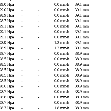
99.0 Hpa
-
-
0.0 mm/h
39.1 mm
99.0 Hpa
-
-
0.0 mm/h
39.1 mm
98.9 Hpa
-
-
0.0 mm/h
39.1 mm
98.7 Hpa
-
-
0.0 mm/h
39.1 mm
99.1 Hpa
-
-
0.0 mm/h
39.1 mm
99.1 Hpa
-
-
0.0 mm/h
39.1 mm
99.1 Hpa
-
-
0.0 mm/h
39.1 mm
98.9 Hpa
-
-
1.2 mm/h
39.1 mm
98.9 Hpa
-
-
1.2 mm/h
39.1 mm
98.7 Hpa
-
-
0.0 mm/h
38.9 mm
98.5 Hpa
-
-
0.0 mm/h
38.9 mm
98.5 Hpa
-
-
0.0 mm/h
38.9 mm
98.5 Hpa
-
-
0.0 mm/h
38.9 mm
98.5 Hpa
-
-
0.0 mm/h
38.9 mm
98.5 Hpa
-
-
0.0 mm/h
38.9 mm
98.6 Hpa
-
-
0.0 mm/h
38.9 mm
98.7 Hpa
-
-
0.0 mm/h
38.9 mm
98.8 Hpa
-
-
0.0 mm/h
38.9 mm
98.7 Hpa
-
-
0.0 mm/h
38.9 mm
98.7 Hpa
-
-
1.8 mm/h
38.9 mm