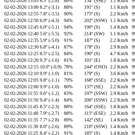
02-02-2026
13:05
8.5º (-2.8)
86%
154º (SSE)
1.1 Km/h
9
02-02-2026
13:00
8.2º (-3.1)
88%
191º (S)
1.1 Km/h
9
02-02-2026
12:55
7.8º (-3.5)
90%
175º (S)
2.2 Km/h
9
02-02-2026
12:50
6.9º (-4.3)
94%
202º (SSW)
1.1 Km/h
9
02-02-2026
12:45
6.0º (-5.1)
94%
190º (S)
1.4 Km/h
9
02-02-2026
12:40
5.6º (-5.5)
92%
214º (SW)
1.1 Km/h
9
02-02-2026
12:35
5.9º (-5.0)
91%
187º (S)
2.2 Km/h
9
02-02-2026
12:30
6.8º (-4.1)
87%
178º (S)
2.9 Km/h
9
02-02-2026
12:25
8.5º (-2.5)
84%
190º (S)
4.7 Km/h
9
02-02-2026
12:20
9.3º (-1.6)
81%
101º (E)
1.8 Km/h
9
02-02-2026
12:15
10.0º (-0.9)
78%
244º (OSO)
2.2 Km/h
9
02-02-2026
12:10
9.9º (-1.0)
81%
179º (S)
3.6 Km/h
9
02-02-2026
12:05
9.8º (-1.1)
79%
168º (SSE)
2.2 Km/h
9
02-02-2026
12:00
9.9º (-1.0)
80%
137º (SE)
2.2 Km/h
9
02-02-2026
11:55
9.6º (-1.2)
83%
197º (SSW)
2.9 Km/h
9
02-02-2026
11:50
9.4º (-1.4)
84%
206º (SSW)
2.2 Km/h
9
02-02-2026
11:45
8.5º (-2.3)
88%
164º (SSE)
1.8 Km/h
9
02-02-2026
11:40
7.9º (-2.7)
88%
115º (ESE)
2.2 Km/h
9
02-02-2026
11:35
7.7º (-2.8)
89%
142º (SE)
1.4 Km/h
9
02-02-2026
11:30
8.0º (-2.6)
89%
210º (SSW)
1.4 Km/h
9
02-02-2026
11:25
8.4º (-2.2)
91%
185º (S)
1.4 Km/h
9