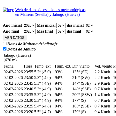
Web de datos de estaciones meteorológicas
en Mairena (Sevilla) y Jabugo (Huelva)
Año inicial
Mes inicial
día inicial
Año final
Mes final
día final
Datos de Mairena del aljarafe
Datos de Jabugo
Jabugo (Huelva)
(670 m)
Fecha
Hora
Temp. ext.
Hum. ext.
Dir. viento
Vel. viento
P
02-02-2026
23:55
5.2º (-5.0)
93%
135º (SE)
2.2 Km/h
1
02-02-2026
23:50
5.3º (-4.9)
94%
219º (SW)
2.2 Km/h
1
02-02-2026
23:45
5.3º (-4.9)
94%
147º (SSE)
2.9 Km/h
1
02-02-2026
23:40
5.3º (-4.9)
94%
148º (SSE)
0.7 Km/h
1
02-02-2026
23:35
5.3º (-4.9)
94%
200º (SSW)
1.4 Km/h
1
02-02-2026
23:30
5.3º (-4.9)
94%
177º (S)
0.7 Km/h
1
02-02-2026
23:25
5.4º (-4.8)
94%
163º (SSE)
0.7 Km/h
1
02-02-2026
23:20
5.5º (-4.7)
94%
179º (S)
0.4 Km/h
1