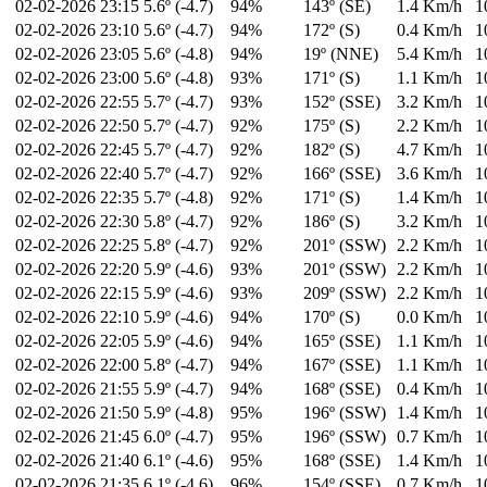
02-02-2026
23:15
5.6º (-4.7)
94%
143º (SE)
1.4 Km/h
1
02-02-2026
23:10
5.6º (-4.7)
94%
172º (S)
0.4 Km/h
1
02-02-2026
23:05
5.6º (-4.8)
94%
19º (NNE)
5.4 Km/h
1
02-02-2026
23:00
5.6º (-4.8)
93%
171º (S)
1.1 Km/h
1
02-02-2026
22:55
5.7º (-4.7)
93%
152º (SSE)
3.2 Km/h
1
02-02-2026
22:50
5.7º (-4.7)
92%
175º (S)
2.2 Km/h
1
02-02-2026
22:45
5.7º (-4.7)
92%
182º (S)
4.7 Km/h
1
02-02-2026
22:40
5.7º (-4.7)
92%
166º (SSE)
3.6 Km/h
1
02-02-2026
22:35
5.7º (-4.8)
92%
171º (S)
1.4 Km/h
1
02-02-2026
22:30
5.8º (-4.7)
92%
186º (S)
3.2 Km/h
1
02-02-2026
22:25
5.8º (-4.7)
92%
201º (SSW)
2.2 Km/h
1
02-02-2026
22:20
5.9º (-4.6)
93%
201º (SSW)
2.2 Km/h
1
02-02-2026
22:15
5.9º (-4.6)
93%
209º (SSW)
2.2 Km/h
1
02-02-2026
22:10
5.9º (-4.6)
94%
170º (S)
0.0 Km/h
1
02-02-2026
22:05
5.9º (-4.6)
94%
165º (SSE)
1.1 Km/h
1
02-02-2026
22:00
5.8º (-4.7)
94%
167º (SSE)
1.1 Km/h
1
02-02-2026
21:55
5.9º (-4.7)
94%
168º (SSE)
0.4 Km/h
1
02-02-2026
21:50
5.9º (-4.8)
95%
196º (SSW)
1.4 Km/h
1
02-02-2026
21:45
6.0º (-4.7)
95%
196º (SSW)
0.7 Km/h
1
02-02-2026
21:40
6.1º (-4.6)
95%
168º (SSE)
1.4 Km/h
1
02-02-2026
21:35
6.1º (-4.6)
96%
154º (SSE)
0.7 Km/h
1