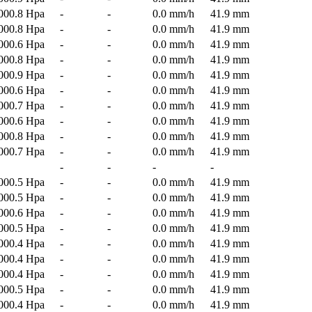
000.8 Hpa
-
-
0.0 mm/h
41.9 mm
000.8 Hpa
-
-
0.0 mm/h
41.9 mm
000.6 Hpa
-
-
0.0 mm/h
41.9 mm
000.8 Hpa
-
-
0.0 mm/h
41.9 mm
000.9 Hpa
-
-
0.0 mm/h
41.9 mm
000.6 Hpa
-
-
0.0 mm/h
41.9 mm
000.7 Hpa
-
-
0.0 mm/h
41.9 mm
000.6 Hpa
-
-
0.0 mm/h
41.9 mm
000.8 Hpa
-
-
0.0 mm/h
41.9 mm
000.7 Hpa
-
-
0.0 mm/h
41.9 mm
-
-
-
-
000.5 Hpa
-
-
0.0 mm/h
41.9 mm
000.5 Hpa
-
-
0.0 mm/h
41.9 mm
000.6 Hpa
-
-
0.0 mm/h
41.9 mm
000.5 Hpa
-
-
0.0 mm/h
41.9 mm
000.4 Hpa
-
-
0.0 mm/h
41.9 mm
000.4 Hpa
-
-
0.0 mm/h
41.9 mm
000.4 Hpa
-
-
0.0 mm/h
41.9 mm
000.5 Hpa
-
-
0.0 mm/h
41.9 mm
000.4 Hpa
-
-
0.0 mm/h
41.9 mm