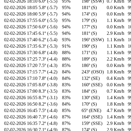
02-02-2026
18:10
6.0º (-5.5)
95%
198º (SSW)
0.7 Km/h
9
02-02-2026
18:05
5.8º (-5.7)
95%
181º (S)
0.0 Km/h
9
02-02-2026
18:00
5.9º (-5.7)
94%
174º (S)
0.0 Km/h
9
02-02-2026
17:55
6.0º (-5.5)
95%
179º (S)
1.1 Km/h
9
02-02-2026
17:50
6.0º (-5.6)
94%
177º (S)
0.0 Km/h
1
02-02-2026
17:45
6.1º (-5.5)
94%
181º (S)
2.9 Km/h
9
02-02-2026
17:40
6.2º (-5.4)
93%
196º (SSW)
1.1 Km/h
1
02-02-2026
17:35
6.3º (-5.3)
91%
190º (S)
1.1 Km/h
1
02-02-2026
17:30
6.8º (-4.8)
88%
171º (S)
1.1 Km/h
9
02-02-2026
17:25
7.3º (-4.4)
88%
189º (S)
2.2 Km/h
9
02-02-2026
17:20
7.5º (-4.3)
85%
186º (S)
0.0 Km/h
9
02-02-2026
17:15
7.7º (-4.2)
84%
243º (OSO)
1.8 Km/h
9
02-02-2026
17:10
7.8º (-4.0)
84%
132º (SE)
0.4 Km/h
9
02-02-2026
17:05
8.0º (-3.8)
83%
160º (SSE)
0.0 Km/h
9
02-02-2026
17:00
8.3º (-3.5)
83%
184º (S)
0.7 Km/h
9
02-02-2026
16:55
8.7º (-3.1)
83%
130º (SE)
1.4 Km/h
9
02-02-2026
16:50
8.2º (-3.6)
84%
170º (S)
1.8 Km/h
9
02-02-2026
16:45
7.5º (-4.4)
85%
65º (ENE)
4.7 Km/h
9
02-02-2026
16:40
7.3º (-4.6)
87%
164º (SSE)
1.4 Km/h
9
02-02-2026
16:35
7.2º (-4.8)
87%
159º (SSE)
2.9 Km/h
9
02-02-2026
16:30
7.1º (-4.9)
87%
174º (S)
2.9 Km/h
9