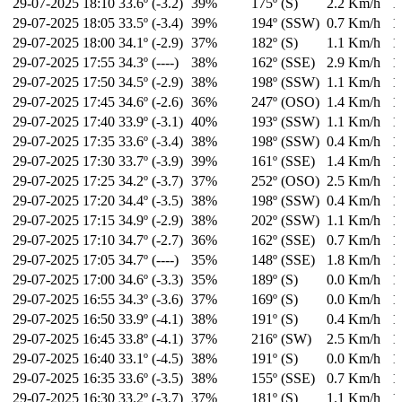
29-07-2025
18:10
33.6º (-3.2)
39%
175º (S)
2.2 Km/h
1
29-07-2025
18:05
33.5º (-3.4)
39%
194º (SSW)
0.7 Km/h
1
29-07-2025
18:00
34.1º (-2.9)
37%
182º (S)
1.1 Km/h
1
29-07-2025
17:55
34.3º (----)
38%
162º (SSE)
2.9 Km/h
1
29-07-2025
17:50
34.5º (-2.9)
38%
198º (SSW)
1.1 Km/h
1
29-07-2025
17:45
34.6º (-2.6)
36%
247º (OSO)
1.4 Km/h
1
29-07-2025
17:40
33.9º (-3.1)
40%
193º (SSW)
1.1 Km/h
1
29-07-2025
17:35
33.6º (-3.4)
38%
198º (SSW)
0.4 Km/h
1
29-07-2025
17:30
33.7º (-3.9)
39%
161º (SSE)
1.4 Km/h
1
29-07-2025
17:25
34.2º (-3.7)
37%
252º (OSO)
2.5 Km/h
1
29-07-2025
17:20
34.4º (-3.5)
38%
198º (SSW)
0.4 Km/h
1
29-07-2025
17:15
34.9º (-2.9)
38%
202º (SSW)
1.1 Km/h
1
29-07-2025
17:10
34.7º (-2.7)
36%
162º (SSE)
0.7 Km/h
1
29-07-2025
17:05
34.7º (----)
35%
148º (SSE)
1.8 Km/h
1
29-07-2025
17:00
34.6º (-3.3)
35%
189º (S)
0.0 Km/h
1
29-07-2025
16:55
34.3º (-3.6)
37%
169º (S)
0.0 Km/h
1
29-07-2025
16:50
33.9º (-4.1)
38%
191º (S)
0.4 Km/h
1
29-07-2025
16:45
33.8º (-4.1)
37%
216º (SW)
2.5 Km/h
1
29-07-2025
16:40
33.1º (-4.5)
38%
191º (S)
0.0 Km/h
1
29-07-2025
16:35
33.6º (-3.5)
38%
155º (SSE)
0.7 Km/h
1
29-07-2025
16:30
33.2º (-3.7)
37%
181º (S)
1.1 Km/h
1