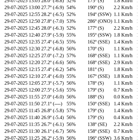
29-07-2025
13:05
28.0º (-6.8)
52%
175º (S)
1.8 Km/h
1
29-07-2025
13:00
27.7º (-6.9)
54%
190º (S)
2.2 Km/h
1
29-07-2025
12:55
28.2º (-6.5)
52%
194º (SSW)
1.1 Km/h
1
29-07-2025
12:50
27.8º (-7.0)
53%
286º (ONO)
1.1 Km/h
1
29-07-2025
12:45
28.0º (-6.3)
52%
177º (S)
2.2 Km/h
1
29-07-2025
12:40
27.9º (-5.9)
55%
195º (SSW)
1.8 Km/h
1
29-07-2025
12:35
27.4º (-6.5)
55%
162º (SSE)
1.4 Km/h
1
29-07-2025
12:30
27.2º (-6.8)
56%
170º (S)
1.1 Km/h
1
29-07-2025
12:25
27.0º (-7.2)
57%
168º (SSE)
1.1 Km/h
1
29-07-2025
12:20
27.2º (-6.6)
56%
168º (SSE)
2.9 Km/h
1
29-07-2025
12:15
27.4º (-6.2)
54%
181º (S)
1.8 Km/h
1
29-07-2025
12:10
27.4º (-6.0)
55%
167º (SSE)
1.8 Km/h
1
29-07-2025
12:05
27.3º (-5.7)
56%
178º (S)
1.1 Km/h
1
29-07-2025
12:00
27.5º (-5.6)
55%
179º (S)
0.7 Km/h
1
29-07-2025
11:55
27.0º (-6.0)
56%
188º (S)
0.0 Km/h
1
29-07-2025
11:50
27.1º (----)
55%
150º (SSE)
1.4 Km/h
1
29-07-2025
11:45
26.8º (-5.8)
57%
179º (S)
1.4 Km/h
1
29-07-2025
11:40
26.9º (-5.4)
56%
179º (S)
0.4 Km/h
1
29-07-2025
11:35
26.7º (-6.1)
56%
138º (SE)
2.2 Km/h
1
29-07-2025
11:30
26.1º (-6.7)
56%
158º (SSE)
0.7 Km/h
1
29-07-2025
11:25
26.2º (-5.9)
56%
196º (SSW)
3.6 Km/h
1