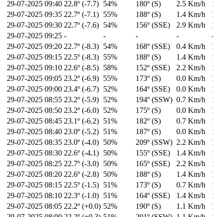
29-07-2025
09:40
22.8º (-7.7)
54%
180º (S)
2.5 Km/h
1
29-07-2025
09:35
22.7º (-7.1)
55%
188º (S)
1.4 Km/h
1
29-07-2025
09:30
22.7º (-7.6)
54%
156º (SSE)
2.9 Km/h
1
29-07-2025
09:25
-
-
-
-
-
29-07-2025
09:20
22.7º (-8.3)
54%
168º (SSE)
0.4 Km/h
1
29-07-2025
09:15
22.5º (-8.3)
55%
188º (S)
1.4 Km/h
1
29-07-2025
09:10
22.6º (-8.5)
58%
152º (SSE)
2.2 Km/h
1
29-07-2025
09:05
23.2º (-6.9)
55%
173º (S)
0.0 Km/h
1
29-07-2025
09:00
23.4º (-6.7)
52%
164º (SSE)
0.0 Km/h
1
29-07-2025
08:55
23.2º (-5.9)
52%
194º (SSW)
0.7 Km/h
1
29-07-2025
08:50
23.2º (-6.0)
52%
175º (S)
0.0 Km/h
1
29-07-2025
08:45
23.1º (-6.2)
51%
182º (S)
0.7 Km/h
1
29-07-2025
08:40
23.0º (-5.2)
51%
187º (S)
0.0 Km/h
1
29-07-2025
08:35
23.0º (-4.0)
50%
209º (SSW)
2.2 Km/h
1
29-07-2025
08:30
22.6º (-4.1)
50%
155º (SSE)
1.4 Km/h
1
29-07-2025
08:25
22.7º (-3.0)
50%
165º (SSE)
2.2 Km/h
1
29-07-2025
08:20
22.6º (-2.8)
50%
188º (S)
1.4 Km/h
1
29-07-2025
08:15
22.5º (-1.5)
51%
173º (S)
0.7 Km/h
1
29-07-2025
08:10
22.3º (-1.0)
51%
164º (SSE)
1.4 Km/h
1
29-07-2025
08:05
22.2º (+0.0)
52%
190º (S)
1.1 Km/h
1
29-07-2025
08:00
22.2º (+0.3)
51%
201º (SSW)
1.1 Km/h
1