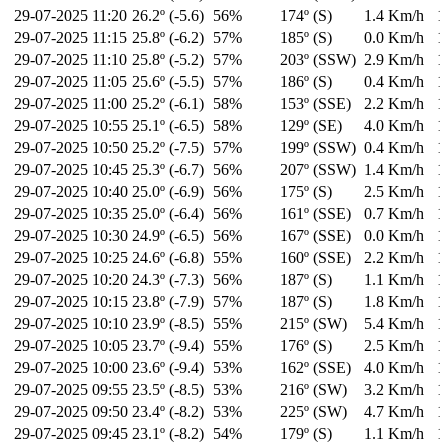
29-07-2025
11:20
26.2º (-5.6)
56%
174º (S)
1.4 Km/h
1
29-07-2025
11:15
25.8º (-6.2)
57%
185º (S)
0.0 Km/h
1
29-07-2025
11:10
25.8º (-5.2)
57%
203º (SSW)
2.9 Km/h
1
29-07-2025
11:05
25.6º (-5.5)
57%
186º (S)
0.4 Km/h
1
29-07-2025
11:00
25.2º (-6.1)
58%
153º (SSE)
2.2 Km/h
1
29-07-2025
10:55
25.1º (-6.5)
58%
129º (SE)
4.0 Km/h
1
29-07-2025
10:50
25.2º (-7.5)
57%
199º (SSW)
0.4 Km/h
1
29-07-2025
10:45
25.3º (-6.7)
56%
207º (SSW)
1.4 Km/h
1
29-07-2025
10:40
25.0º (-6.9)
56%
175º (S)
2.5 Km/h
1
29-07-2025
10:35
25.0º (-6.4)
56%
161º (SSE)
0.7 Km/h
1
29-07-2025
10:30
24.9º (-6.5)
56%
167º (SSE)
0.0 Km/h
1
29-07-2025
10:25
24.6º (-6.8)
55%
160º (SSE)
2.2 Km/h
1
29-07-2025
10:20
24.3º (-7.3)
56%
187º (S)
1.1 Km/h
1
29-07-2025
10:15
23.8º (-7.9)
57%
187º (S)
1.8 Km/h
1
29-07-2025
10:10
23.9º (-8.5)
55%
215º (SW)
5.4 Km/h
1
29-07-2025
10:05
23.7º (-9.4)
55%
176º (S)
2.5 Km/h
1
29-07-2025
10:00
23.6º (-9.4)
53%
162º (SSE)
4.0 Km/h
1
29-07-2025
09:55
23.5º (-8.5)
53%
216º (SW)
3.2 Km/h
1
29-07-2025
09:50
23.4º (-8.2)
53%
225º (SW)
4.7 Km/h
1
29-07-2025
09:45
23.1º (-8.2)
54%
179º (S)
1.1 Km/h
1