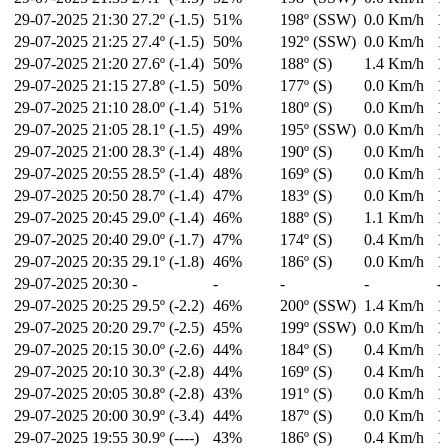
29-07-2025
21:30
27.2º (-1.5)
51%
198º (SSW)
0.0 Km/h
1
29-07-2025
21:25
27.4º (-1.5)
50%
192º (SSW)
0.0 Km/h
1
29-07-2025
21:20
27.6º (-1.4)
50%
188º (S)
1.4 Km/h
1
29-07-2025
21:15
27.8º (-1.5)
50%
177º (S)
0.0 Km/h
1
29-07-2025
21:10
28.0º (-1.4)
51%
180º (S)
0.0 Km/h
1
29-07-2025
21:05
28.1º (-1.5)
49%
195º (SSW)
0.0 Km/h
1
29-07-2025
21:00
28.3º (-1.4)
48%
190º (S)
0.0 Km/h
1
29-07-2025
20:55
28.5º (-1.4)
48%
169º (S)
0.0 Km/h
1
29-07-2025
20:50
28.7º (-1.4)
47%
183º (S)
0.0 Km/h
1
29-07-2025
20:45
29.0º (-1.4)
46%
188º (S)
1.1 Km/h
1
29-07-2025
20:40
29.0º (-1.7)
47%
174º (S)
0.4 Km/h
1
29-07-2025
20:35
29.1º (-1.8)
46%
186º (S)
0.0 Km/h
1
29-07-2025
20:30
-
-
-
-
-
29-07-2025
20:25
29.5º (-2.2)
46%
200º (SSW)
1.4 Km/h
1
29-07-2025
20:20
29.7º (-2.5)
45%
199º (SSW)
0.0 Km/h
1
29-07-2025
20:15
30.0º (-2.6)
44%
184º (S)
0.4 Km/h
1
29-07-2025
20:10
30.3º (-2.8)
44%
169º (S)
0.4 Km/h
1
29-07-2025
20:05
30.8º (-2.8)
43%
191º (S)
0.0 Km/h
1
29-07-2025
20:00
30.9º (-3.4)
44%
187º (S)
0.0 Km/h
1
29-07-2025
19:55
30.9º (----)
43%
186º (S)
0.4 Km/h
1