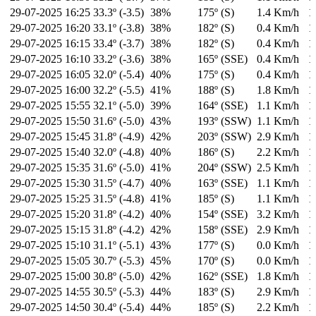
29-07-2025
16:25
33.3º (-3.5)
38%
175º (S)
1.4 Km/h
1
29-07-2025
16:20
33.1º (-3.8)
38%
182º (S)
0.4 Km/h
1
29-07-2025
16:15
33.4º (-3.7)
38%
182º (S)
0.4 Km/h
1
29-07-2025
16:10
33.2º (-3.6)
38%
165º (SSE)
0.4 Km/h
1
29-07-2025
16:05
32.0º (-5.4)
40%
175º (S)
0.4 Km/h
1
29-07-2025
16:00
32.2º (-5.5)
41%
188º (S)
1.8 Km/h
1
29-07-2025
15:55
32.1º (-5.0)
39%
164º (SSE)
1.1 Km/h
1
29-07-2025
15:50
31.6º (-5.0)
43%
193º (SSW)
1.1 Km/h
1
29-07-2025
15:45
31.8º (-4.9)
42%
203º (SSW)
2.9 Km/h
1
29-07-2025
15:40
32.0º (-4.8)
40%
186º (S)
2.2 Km/h
1
29-07-2025
15:35
31.6º (-5.0)
41%
204º (SSW)
2.5 Km/h
1
29-07-2025
15:30
31.5º (-4.7)
40%
163º (SSE)
1.1 Km/h
1
29-07-2025
15:25
31.5º (-4.8)
41%
185º (S)
1.1 Km/h
1
29-07-2025
15:20
31.8º (-4.2)
40%
154º (SSE)
3.2 Km/h
1
29-07-2025
15:15
31.8º (-4.2)
42%
158º (SSE)
2.9 Km/h
1
29-07-2025
15:10
31.1º (-5.1)
43%
177º (S)
0.0 Km/h
1
29-07-2025
15:05
30.7º (-5.3)
45%
170º (S)
0.0 Km/h
1
29-07-2025
15:00
30.8º (-5.0)
42%
162º (SSE)
1.8 Km/h
1
29-07-2025
14:55
30.5º (-5.3)
44%
183º (S)
2.9 Km/h
1
29-07-2025
14:50
30.4º (-5.4)
44%
185º (S)
2.2 Km/h
1