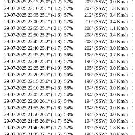
29-07-2025
23:15
25.0º (-1.2)
57%
205º (SSW)
0.0 Km/h
1
29-07-2025
23:10
25.1º (-1.2)
57%
207º (SSW)
1.8 Km/h
1
29-07-2025
23:05
25.1º (-1.6)
57%
212º (SSW)
0.4 Km/h
1
29-07-2025
23:00
25.1º (-1.9)
57%
210º (SSW)
0.4 Km/h
1
29-07-2025
22:55
25.1º (-2.1)
57%
208º (SSW)
1.1 Km/h
1
29-07-2025
22:50
25.2º (-1.9)
57%
208º (SSW)
0.4 Km/h
1
29-07-2025
22:45
25.2º (-1.8)
57%
208º (SSW)
0.0 Km/h
1
29-07-2025
22:40
25.4º (-1.7)
57%
202º (SSW)
0.0 Km/h
1
29-07-2025
22:35
25.3º (-1.9)
56%
198º (SSW)
0.7 Km/h
1
29-07-2025
22:30
25.3º (-1.9)
57%
196º (SSW)
0.4 Km/h
1
29-07-2025
22:25
25.4º (-1.9)
56%
195º (SSW)
0.0 Km/h
1
29-07-2025
22:20
25.5º (-1.9)
56%
196º (SSW)
0.0 Km/h
1
29-07-2025
22:15
25.6º (-2.0)
56%
196º (SSW)
0.7 Km/h
1
29-07-2025
22:10
25.8º (-1.8)
56%
194º (SSW)
0.0 Km/h
1
29-07-2025
22:05
25.9º (-1.7)
54%
194º (SSW)
0.0 Km/h
1
29-07-2025
22:00
26.1º (-1.6)
54%
194º (SSW)
0.4 Km/h
1
29-07-2025
21:55
26.3º (-1.6)
54%
194º (SSW)
0.0 Km/h
1
29-07-2025
21:50
26.5º (-1.6)
53%
194º (SSW)
0.0 Km/h
1
29-07-2025
21:45
26.6º (-1.7)
52%
194º (SSW)
0.0 Km/h
1
29-07-2025
21:40
26.8º (-1.7)
52%
195º (SSW)
1.8 Km/h
1
29-07-2025
21:35
27.1º (-1.5)
52%
198º (SSW)
0.0 Km/h
1