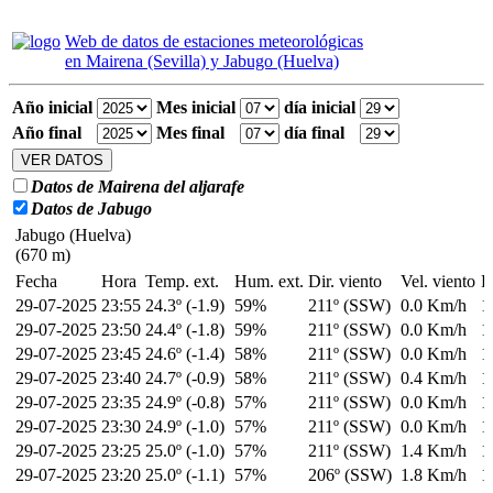
Web de datos de estaciones meteorológicas
en Mairena (Sevilla) y Jabugo (Huelva)
Año inicial
Mes inicial
día inicial
Año final
Mes final
día final
Datos de Mairena del aljarafe
Datos de Jabugo
Jabugo (Huelva)
(670 m)
Fecha
Hora
Temp. ext.
Hum. ext.
Dir. viento
Vel. viento
P
29-07-2025
23:55
24.3º (-1.9)
59%
211º (SSW)
0.0 Km/h
1
29-07-2025
23:50
24.4º (-1.8)
59%
211º (SSW)
0.0 Km/h
1
29-07-2025
23:45
24.6º (-1.4)
58%
211º (SSW)
0.0 Km/h
1
29-07-2025
23:40
24.7º (-0.9)
58%
211º (SSW)
0.4 Km/h
1
29-07-2025
23:35
24.9º (-0.8)
57%
211º (SSW)
0.0 Km/h
1
29-07-2025
23:30
24.9º (-1.0)
57%
211º (SSW)
0.0 Km/h
1
29-07-2025
23:25
25.0º (-1.0)
57%
211º (SSW)
1.4 Km/h
1
29-07-2025
23:20
25.0º (-1.1)
57%
206º (SSW)
1.8 Km/h
1