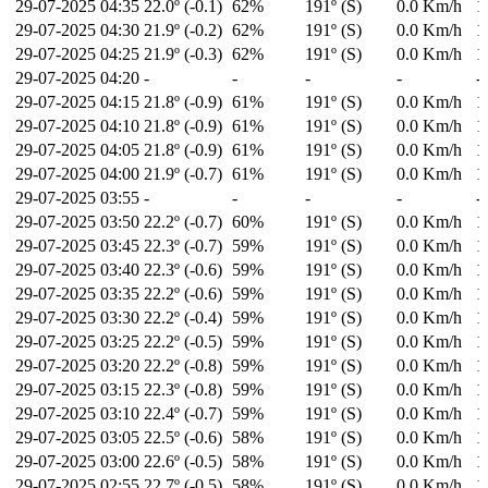
29-07-2025
04:35
22.0º (-0.1)
62%
191º (S)
0.0 Km/h
1
29-07-2025
04:30
21.9º (-0.2)
62%
191º (S)
0.0 Km/h
1
29-07-2025
04:25
21.9º (-0.3)
62%
191º (S)
0.0 Km/h
1
29-07-2025
04:20
-
-
-
-
-
29-07-2025
04:15
21.8º (-0.9)
61%
191º (S)
0.0 Km/h
1
29-07-2025
04:10
21.8º (-0.9)
61%
191º (S)
0.0 Km/h
1
29-07-2025
04:05
21.8º (-0.9)
61%
191º (S)
0.0 Km/h
1
29-07-2025
04:00
21.9º (-0.7)
61%
191º (S)
0.0 Km/h
1
29-07-2025
03:55
-
-
-
-
-
29-07-2025
03:50
22.2º (-0.7)
60%
191º (S)
0.0 Km/h
1
29-07-2025
03:45
22.3º (-0.7)
59%
191º (S)
0.0 Km/h
1
29-07-2025
03:40
22.3º (-0.6)
59%
191º (S)
0.0 Km/h
1
29-07-2025
03:35
22.2º (-0.6)
59%
191º (S)
0.0 Km/h
1
29-07-2025
03:30
22.2º (-0.4)
59%
191º (S)
0.0 Km/h
1
29-07-2025
03:25
22.2º (-0.5)
59%
191º (S)
0.0 Km/h
1
29-07-2025
03:20
22.2º (-0.8)
59%
191º (S)
0.0 Km/h
1
29-07-2025
03:15
22.3º (-0.8)
59%
191º (S)
0.0 Km/h
1
29-07-2025
03:10
22.4º (-0.7)
59%
191º (S)
0.0 Km/h
1
29-07-2025
03:05
22.5º (-0.6)
58%
191º (S)
0.0 Km/h
1
29-07-2025
03:00
22.6º (-0.5)
58%
191º (S)
0.0 Km/h
1
29-07-2025
02:55
22.7º (-0.5)
58%
191º (S)
0.0 Km/h
1