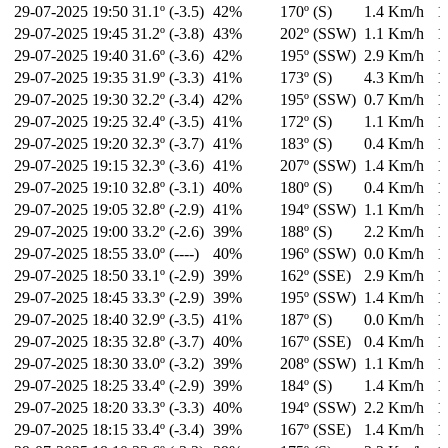
29-07-2025
19:50
31.1º (-3.5)
42%
170º (S)
1.4 Km/h
1
29-07-2025
19:45
31.2º (-3.8)
43%
202º (SSW)
1.1 Km/h
1
29-07-2025
19:40
31.6º (-3.6)
42%
195º (SSW)
2.9 Km/h
1
29-07-2025
19:35
31.9º (-3.3)
41%
173º (S)
4.3 Km/h
1
29-07-2025
19:30
32.2º (-3.4)
42%
195º (SSW)
0.7 Km/h
1
29-07-2025
19:25
32.4º (-3.5)
41%
172º (S)
1.1 Km/h
1
29-07-2025
19:20
32.3º (-3.7)
41%
183º (S)
0.4 Km/h
1
29-07-2025
19:15
32.3º (-3.6)
41%
207º (SSW)
1.4 Km/h
1
29-07-2025
19:10
32.8º (-3.1)
40%
180º (S)
0.4 Km/h
1
29-07-2025
19:05
32.8º (-2.9)
41%
194º (SSW)
1.1 Km/h
1
29-07-2025
19:00
33.2º (-2.6)
39%
188º (S)
2.2 Km/h
1
29-07-2025
18:55
33.0º (----)
40%
196º (SSW)
0.0 Km/h
1
29-07-2025
18:50
33.1º (-2.9)
39%
162º (SSE)
2.9 Km/h
1
29-07-2025
18:45
33.3º (-2.9)
39%
195º (SSW)
1.4 Km/h
1
29-07-2025
18:40
32.9º (-3.5)
41%
187º (S)
0.0 Km/h
1
29-07-2025
18:35
32.8º (-3.7)
40%
167º (SSE)
0.4 Km/h
1
29-07-2025
18:30
33.0º (-3.2)
39%
208º (SSW)
1.1 Km/h
1
29-07-2025
18:25
33.4º (-2.9)
39%
184º (S)
1.4 Km/h
1
29-07-2025
18:20
33.3º (-3.3)
40%
194º (SSW)
2.2 Km/h
1
29-07-2025
18:15
33.4º (-3.4)
39%
167º (SSE)
1.4 Km/h
1